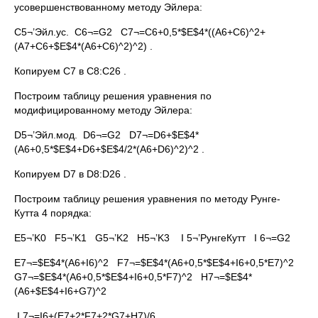
усовершенствованному методу Эйлера:
C5¬’Эйл.ус. С6¬=G2 С7¬=C6+0,5*$E$4*((A6+C6)^2+
(A7+C6+$E$4*(A6+C6)^2)^2) .
Копируем С7 в С8:С26 .
Построим таблицу решения уравнения по
модифицированному методу Эйлера:
D5¬’Эйл.мод. D6¬=G2 D7¬=D6+$E$4*
(A6+0,5*$E$4+D6+$E$4/2*(A6+D6)^2)^2 .
Копируем D7 в D8:D26 .
Построим таблицу решения уравнения по методу Рунге-
Кутта 4 порядка:
E5¬’K0 F5¬’K1 G5¬’K2 H5¬’K3 I 5¬’РунгеКутт I 6¬=G2
E7¬=$E$4*(A6+I6)^2 F7¬=$E$4*(A6+0,5*$E$4+I6+0,5*E7)^2
G7¬=$E$4*(A6+0,5*$E$4+I6+0,5*F7)^2 H7¬=$E$4*
(A6+$E$4+I6+G7)^2
I 7¬=I6+(E7+2*F7+2*G7+H7)/6