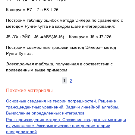
Копируем E7: I 7 в E8: I 26 .
Построим таблицу ошибок метода Эйлера по сравнению с
методом Рунге-Кутта на каждом шаге интегрирования:
J5¬’Ош.ЭЙЛ J6¬=ABS(J6-I6) . Копируем J6 в J7:J26 .
Построим совместные графики «метод Эйлера– метод
Рунге-Кутта».
Электронная таблица
, полученная в соответствии с
приведенным выше примером
1
2
Похожие материалы
Основные сведения из теории погрешностей. Решение
трансцендентных уравнений. Задачи линейной алгебры.
Вычисление определенных интегралов
Ранг произведения матриц. Сложение квадратных матриц и
их умножение. Аксиоматическое построение теории
определителей