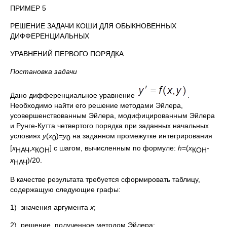
ПРИМЕР 5
РЕШЕНИЕ ЗАДАЧИ КОШИ ДЛЯ ОБЫКНОВЕННЫХ
ДИФФЕРЕНЦИАЛЬНЫХ
УРАВНЕНИЙ ПЕРВОГО ПОРЯДКА
Постановка задачи
Дано дифференциальное уравнение
.
Необходимо найти его решение методами Эйлера,
усовершенствованным Эйлера, модифицированным Эйлера
и Рунге-Кутта четвертого порядка при заданных начальных
условиях
y
(
x
)=
y
на заданном промежутке интегрирования
0
0
[
x
,
х
] с шагом, вычисленным по формуле:
h
=(
x
-
НАЧ
КОН
КОН
х
)/20.
НАЧ
В качестве результата требуется сформировать таблицу,
содержащую следующие графы:
1) значения аргумента
х
;
2) решение, полученное методом Эйлера;