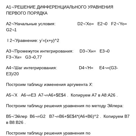
A1¬’РЕШЕНИЕ ДИФФЕРЕНЦИАЛЬНОГО УРАВНЕНИЯ
ПЕРВОГО ПОРЯДКА
A2¬’Начальные условия: D2¬’Xo= E2¬0 F2¬’Yo=
G2¬1
I 2¬’Уравнение: y’=(x+y)^2
A3¬’Промежуток интегрирования: D3¬’Хн= E3¬0
F3¬’Хк= G3¬0,77
A4¬’Шаг интегрирования: D4¬’H= E4¬=(G3-
E3)/20
Построим таблицу изменения аргумента
Х
:
A5¬’Х A6¬=E3 A7¬=A6+$E$4 . Копируем А7 в А8:А26 .
Построим таблицу решения уравнения по методу Эйлера:
B5¬’Эйлер B6¬=G2 B7¬=B6+$E$4*(A6+B6)^2 . Копируем B7
в B8:B26 .
Построим таблицу решения уравнения по