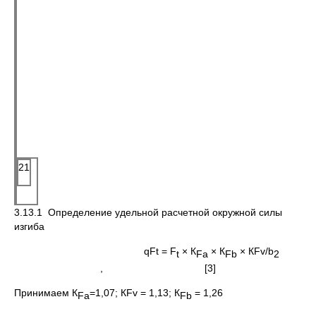
21
3.13.1 Определение удельной расчетной окружной силы
изгиба
qFt = F
× К
× К
× КFv/b
t
F
a
F
b
2
, [3]
Принимаем К
=1,07; КFv = 1,13; К
= 1,26
F
a
F
b