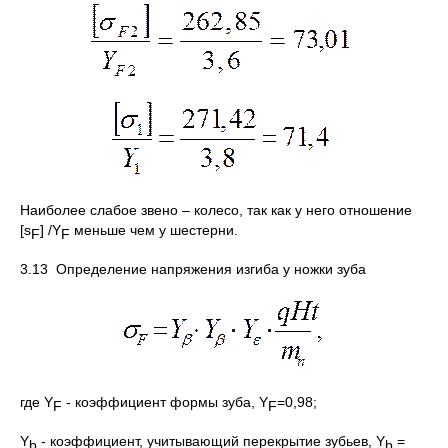
Наиболее слабое звено – колесо, так как у него отношение
[s
] /Y
меньше чем у шестерни.
F
F
3.13 Определение напряжения изгиба у ножки зуба
где Y
- коэффициент формы зуба, Y
=0,98;
F
F
Y
- коэффициент, учитывающий перекрытие зубьев, Y
=
b
b