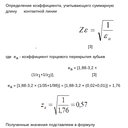
Определение коэффициента, учитывающего суммарную
длину контактной линии
, [3]
где e
- коэффициент торцевого перекрытия зубьев
a
e
= [1,88-3,2 ×
a
(1/z
+1/z
)], [3]
1
2
e
= [1,88-3,2 × (1/35+1/98)] = [1,88-3,2 × (0,02+0,01)] = 1,76
a
Полученные значения подставляем в формулу