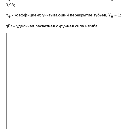
0,98;
Y
- коэффициент, учитывающий перекрытие зубьев, Y
= 1;
e
e
qFt – удельная расчетная окружная сила изгиба.