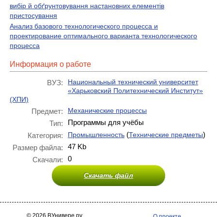
вибір й обґрунтовування настановних елементів
пристосування
Анализ базового технологического процесса и
проектирование оптимального варианта технологического
процесса
Информация о работе
Национальный технический университет
ВУЗ:
«Харьковский Политехнический Институт»
(ХПИ)
Механические процессы
Предмет:
Программы для учёбы
Тип:
(
)
Промышленность
Технические предметы
Категория:
47 Kb
Размер файла:
0
Скачали:
Скачать файл
© 2026 ВУнивере.ру
О проекте