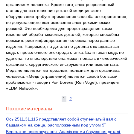
организмом человека. Кроме того, электроэрозионный
станок для изготовления деталей медицинского
оборудования требует применения способа электропитания,
не допускающего возникновения электрохимических
реакций. Это необходимо для предотвращения таких
изменений обрабатываемых деталей, которые способны
повысить риск инфицирования человека через данные
изделия. Например, на детали не должна откладываться
медь с проволочного электрода станка. Если такая медь не
удалена, то впоследствии она может попасть в человеческий
организм с хирургического инструмента или имплантата.
Медь не является материалом, полезным для организма
человека. «Медь (отравление) является самой большой
проблемой,» - говорит Рон Вогель (Ron Vogel), президент
«EDM Network».
1
2
Похожие материалы
Ось 2511,31,115 представляет собой ступенчатый вал с
башмаком на конце, расположенным под углом 9˚
Верстатне пристосування. Аналіз схеми базування деталі,