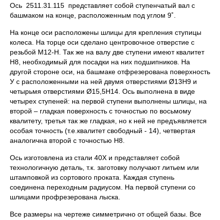
Ось 2511.31.115 представляет собой ступенчатый вал с
башмаком на конце, расположенным под углом 9˚.
На конце оси расположены шлицы для крепления ступицы
колеса. На торце оси сделано центровочное отверстие с
резьбой М12-Н. Так же на валу две ступени имеют квалитет
Н8, необходимый для посадки на них подшипников. На
другой стороне оси, на башмаке отфрезерована поверхность
У с расположенными на ней двумя отверстиями Ø13Н9 и
четырьмя отверстиями Ø15,5Н14. Ось выполнена в виде
четырех ступеней: на первой ступени выполнены шлицы, на
второй – гладкая поверхность с точностью по восьмому
квалитету, третья так же гладкая, но к ней не предъявляется
особая точность (т.е.квалитет свободный - 14), четвертая
аналогична второй с точностью Н8.
Ось изготовлена из стали 40Х и представляет собой
технологичную деталь, т.к. заготовку получают литьем или
штамповкой из сортового проката. Каждая ступень
соединена переходным радиусом. На первой ступени со
шлицами профрезерована лыска.
Все размеры на чертеже симметрично от общей базы. Все