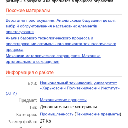
размеры в разрезе и не прогнется в процессе обработки.
Похожие материалы
Верстатне пристосування. Аналіз схеми базування деталі,
вибір й обґрунтовування настановних елементів
пристосування
Анализ базового технологического процесса и
проектирование оптимального варианта технологического
процесса
Механики металлического сокращения. Механика
ортогонального сокращения
Информация о работе
Национальный технический университет
ВУЗ:
«Харьковский Политехнический Институт»
(ХПИ)
Механические процессы
Предмет:
Дополнительные материалы
Тип:
(
)
Промышленность
Технические предметы
Категория:
27 Kb
Размер файла: