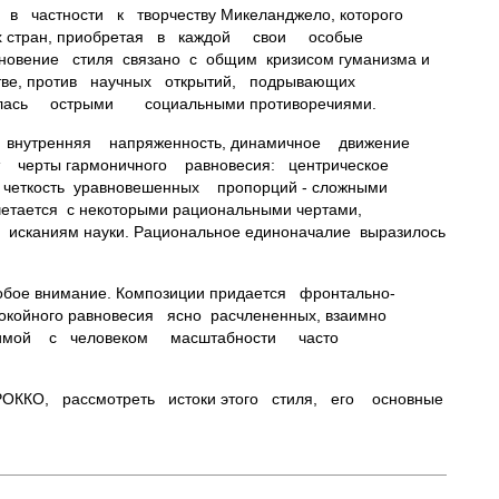
 в частности к творчеству Микеланджело, которого
ких стран, приобретая в каждой свои особые
вение стиля связано с общим кризисом гуманизма и
стве, против научных открытий, подрывающих
ждалась острыми социальными противоречиями.
утренняя напряженность, динамичное движение
 черты гармоничного равновесия: центрическое
и четкость уравновешенных пропорций - сложными
ается с некоторыми рациональными чертами,
ы исканиям науки. Рациональное единоначалие выразилось
бое внимание. Композиции придается фронтально-
окойного равновесия ясно расчлененных, взаимно
меримой с человеком масштабности часто
РОККО, рассмотреть истоки этого стиля, его основные