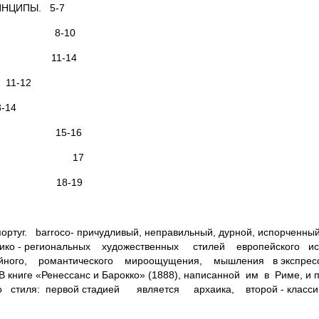
ИНЦИПЫ. 5-7
ТЕКТУРЕ. 8-10
. 11-14
-12
3-14
5-16
Ы. 17
18-19
туг. barroco- причудливый, неправильный, дурной, испорченный
ико - региональных художественных стилей европейского искусс
ного, романтического мироощущения, мышления в экспресс
В книге «Ренессанс и Барокко» (1888), написанной им в Риме, и
тиля: первой стадией является архаика, второй - классика,