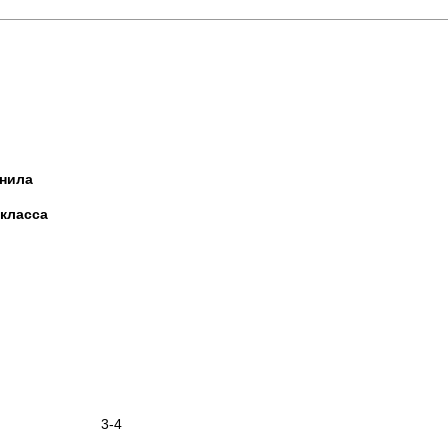
а
са
 3-4