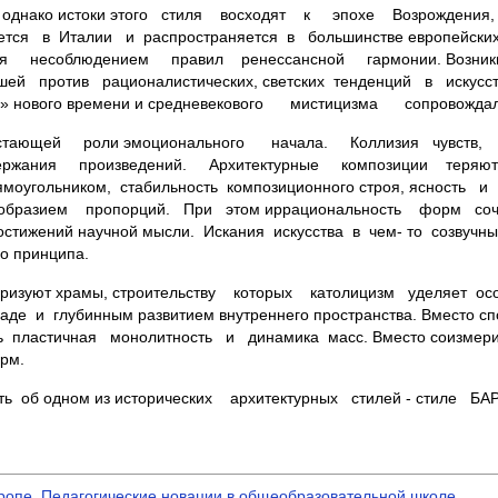
., однако истоки этого стиля восходят к эпохе Возрождения,
дается в Италии и распространяется в большинстве европейс
ся несоблюдением правил ренессансной гармонии. Возникно
вшей против рационалистических, светских тенденций в искус
зума» нового времени и средневекового мистицизма сопрово
щей роли эмоционального начала. Коллизия чувств, вн
одержания произведений. Архитектурные композиции теряют
ямоугольником, стабильность композиционного строя, ясность 
бразием пропорций. При этом иррациональность форм сочет
достижений научной мысли. Искания искусства в чем- то созвучн
го принципа.
изуют храмы, строительству которых католицизм уделяет осо
 и глубинным развитием внутреннего пространства. Вместо сп
ть пластичная монолитность и динамика масс. Вместо соиз
рм.
 об одном из исторических архитектурных стилей - стиле БА
вропе, Педагогические новации в общеобразовательной школе