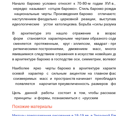
Начало барокко условно относят к 70-80-м годам XVI в
нередко называют «отцом барокко». Стиль барокко рож
национальные черты. Произведения барокко отличают
наступлением феодально - церковной реакции, выступа
идеологические устои католицизма. Борьба «силы ра
В архитектуре это нашло отражение в возрастаю
форм становятся характерными чертами образного с
сменяется протяженным, круг - эллипсом, квадрат - пр
ритмическими построениями, движением масс, многоо
явившимися следствием отражения в искусстве новейших 
в архитектуре барокко в господстве оси, симметрии, волево
Наиболее ярко черты барокко в архитектуре характер
осевой характер с сильным акцентом на главном фасаде
соизмеримых масс и пространств начинает преоблада
появляется нарочитая преувеличенность размеров фо
Цель данной работы состоит в том, чтобы рассказать
принципы и формы, познакомиться с «русским
Похожие материалы
Методы преподавания рисования в 18-19 вв, в Западной Е