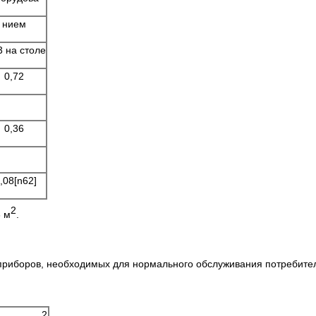
нием
3 на столе
0,72
0,36
,08[n62]
2
8 м
.
 приборов, необходимых для нормального обслуживания потребите
2