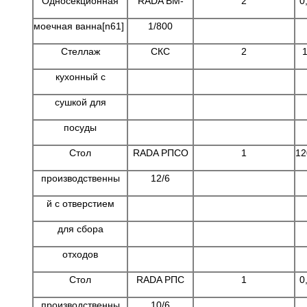
Односекционная
RADA ВМ-
2
0
моечная ванна[n61]
1/800
Стеллаж
СКС
2
1
кухонный с
сушкой для
посуды
Стол
RADA РПСО
1
12
производственны
12/6
й с отверстием
для сбора
отходов
Стол
RADA РПС
1
0
производственны
10/6