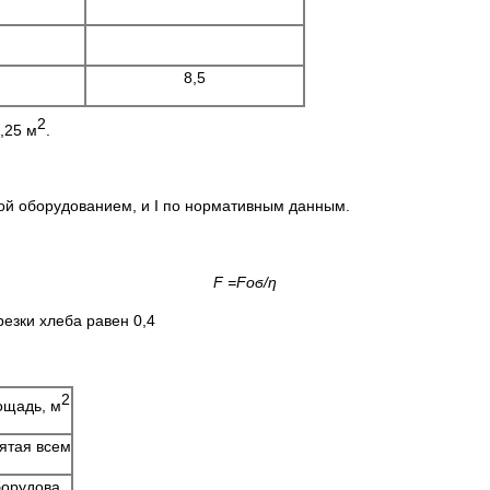
8,5
2
,25 м
.
й оборудованием, и I по нормативным данным.
F
=
Foϭ/ƞ
зки хлеба равен 0,4
2
ощадь, м
ятая всем
борудова