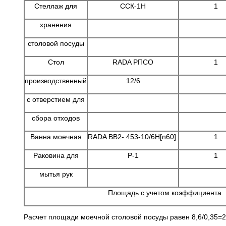
Стеллаж для
ССК-1Н
1
хранения
столовой посуды
Стол
RADA РПСО
1
производственный
12/6
с отверстием для
сбора отходов
Ванна моечная
RADA ВВ2- 453-10/6Н[n60]
1
Раковина для
Р-1
1
мытья рук
Площадь с учетом коэффициента
Расчет площади моечной столовой посуды равен 8,6/0,35=2