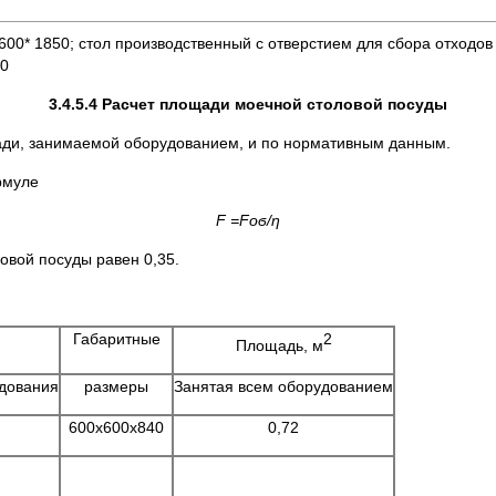
600* 1850; стол производственный с отверстием для сбора отход
60
3.4.5.4 Расчет площади моечной столовой посуды
ди, занимаемой оборудованием, и по нормативным данным.
рмуле
F
=
Foϭ/ƞ
овой посуды равен 0,35.
Габаритные
2
Площадь, м
дования
размеры
Занятая всем оборудованием
600x600x840
0,72