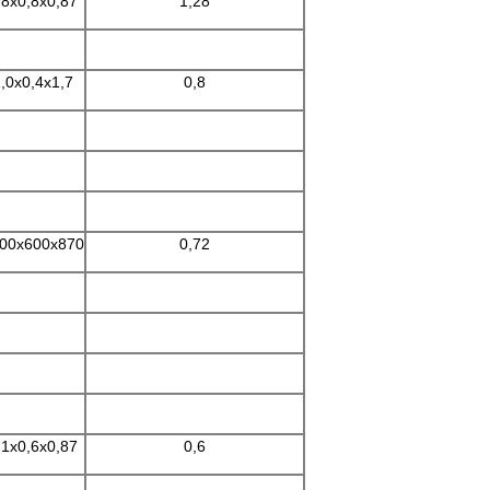
,8x0,8x0,87
1,28
,0x0,4x1,7
0,8
00x600x870
0,72
,1x0,6x0,87
0,6