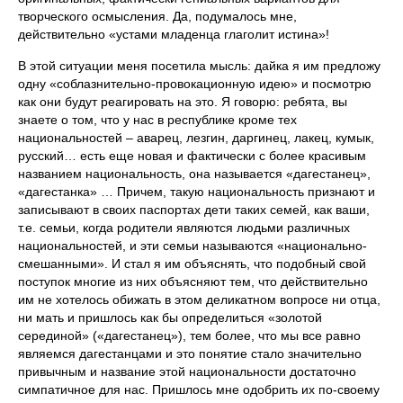
творческого осмысления. Да, подумалось мне,
действительно «устами младенца глаголит истина»!
В этой ситуации меня посетила мысль: дайка я им предложу
одну «соблазнительно-провокационную идею» и посмотрю
как они будут реагировать на это. Я говорю: ребята, вы
знаете о том, что у нас в республике кроме тех
национальностей – аварец, лезгин, даргинец, лакец, кумык,
русский… есть еще новая и фактически с более красивым
названием национальность, она называется «дагестанец»,
«дагестанка» … Причем, такую национальность признают и
записывают в своих паспортах дети таких семей, как ваши,
т.е. семьи, когда родители являются людьми различных
национальностей, и эти семьи называются «национально-
смешанными». И стал я им объяснять, что подобный свой
поступок многие из них объясняют тем, что действительно
им не хотелось обижать в этом деликатном вопросе ни отца,
ни мать и пришлось как бы определиться «золотой
серединой» («дагестанец»), тем более, что мы все равно
являемся дагестанцами и это понятие стало значительно
привычным и название этой национальности достаточно
симпатичное для нас. Пришлось мне одобрить их по-своему