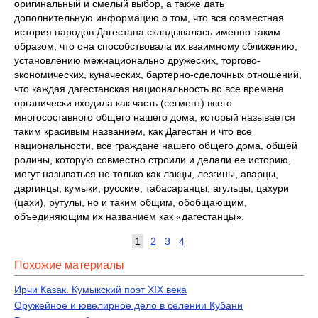
оригинальный и смелый выбор, а также дать
дополнительную информацию о том, что вся совместная
история народов Дагестана складывалась именно таким
образом, что она способствовала их взаимному сближению,
установлению межнационально дружеских, торгово-
экономических, куначеских, бартерно-сделочных отношений,
что каждая дагестанская национальность во все времена
органически входила как часть (сегмент) всего
многосоставного общего нашего дома, который называется
таким красивым названием, как Дагестан и что все
национальности, все граждане нашего общего дома, общей
родины, которую совместно строили и делали ее историю,
могут называться не только как лакцы, лезгины, аварцы,
даргинцы, кумыки, русские, табасаранцы, агульцы, цахури
(цахи), рутулы, но и таким общим, обобщающим,
объединяющим их названием как «дагестанцы».
1
2
3
4
Похожие материалы
Ирчи Казак. Кумыкский поэт XIX века
Оружейное и ювелирное дело в селении Кубани