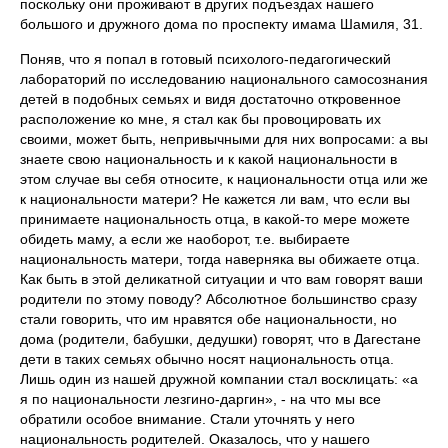
поскольку они проживают в других подъездах нашего
большого и дружного дома по проспекту имама Шамиля, 31.
Поняв, что я попал в готовый психолого-педагогический
лабораторий по исследованию национального самосознания
детей в подобных семьях и видя достаточно откровенное
расположение ко мне, я стал как бы провоцировать их
своими, может быть, непривычными для них вопросами: а вы
знаете свою национальность и к какой национальности в
этом случае вы себя относите, к национальности отца или же
к национальности матери? Не кажется ли вам, что если вы
принимаете национальность отца, в какой-то мере можете
обидеть маму, а если же наоборот, т.е. выбираете
национальность матери, тогда наверняка вы обижаете отца.
Как быть в этой деликатной ситуации и что вам говорят ваши
родители по этому поводу? Абсолютное большинство сразу
стали говорить, что им нравятся обе национальности, но
дома (родители, бабушки, дедушки) говорят, что в Дагестане
дети в таких семьях обычно носят национальность отца.
Лишь один из нашей дружной компании стал восклицать: «а
я по национальности лезгино-даргин», - на что мы все
обратили особое внимание. Стали уточнять у него
национальность родителей. Оказалось, что у нашего