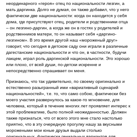
неординарного «героя» отец по национальности лезгин, а
мать даргинка. Долго не думая, он также добавил, что у него
фактически две национальности: когда он находится у себя
дома, где присутствуют отец, родители и родственники отца
– он лезгино-даргин, а когда же он в гостях у родителей и
родственников матери, то он называет себя «даргино-
лезгином». В это время другой наш «мороженый друг»
говорит, что сегодня в детском саду они играли в различные
дагестанские национальности и что он, в частности, будучи
лакцем, играл роль даргинской национальности. Это хорошо
или плохо, от всей души, по-детски искренне и
непосредственно спрашивает он меня.
Признаюсь, что так удивительно, по своему оригинально и
естественно разыгранный ими «вариативный сценарий
национальностей», т.е. то, что само собою, фактически без
моего участия развернулось за какое-то мгновение, для
человека, который в течение многих лет проявляет интерес к
этой проблематике, было полной неожиданностью. Должен
также признаться, что от всего этого мне стало настолько
приятно, что в эту очередную прогулку нашу за вкусными
морожеными мои юные друзья выдали столько
оригинальных, фактически гениальных вариантов для