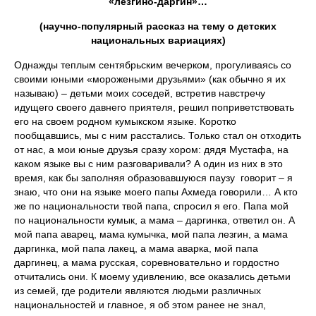
«лезгино-даргин»…
(научно-популярный рассказ на тему о детских
национальных вариациях)
Однажды теплым сентябрьским вечерком, прогуливаясь со
своими юными «морожеными друзьями» (как обычно я их
называю) – детьми моих соседей, встретив навстречу
идущего своего давнего приятеля, решил поприветствовать
его на своем родном кумыкском языке. Коротко
пообщавшись, мы с ним расстались. Только стал он отходить
от нас, а мои юные друзья сразу хором: дядя Мустафа, на
каком языке вы с ним разговаривали? А один из них в это
время, как бы заполняя образовавшуюся паузу говорит – я
знаю, что они на языке моего папы Ахмеда говорили… А кто
же по национальности твой папа, спросил я его. Папа мой
по национальности кумык, а мама – даргинка, ответил он. А
мой папа аварец, мама кумычка, мой папа лезгин, а мама
даргинка, мой папа лакец, а мама аварка, мой папа
даргинец, а мама русская, соревновательно и гордостно
отчитались они. К моему удивлению, все оказались детьми
из семей, где родители являются людьми различных
национальностей и главное, я об этом ранее не знал,