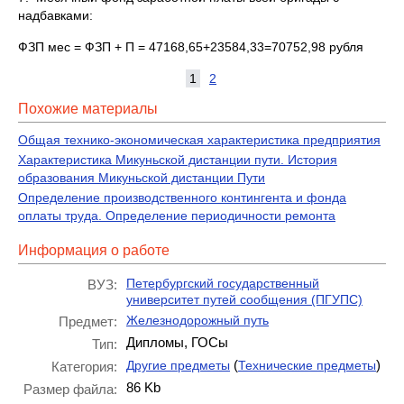
надбавками:
ФЗП мес = ФЗП + П = 47168,65+23584,33=70752,98 рубля
1
2
Похожие материалы
Общая технико-экономическая характеристика предприятия
Характеристика Микуньской дистанции пути. История
образования Микуньской дистанции Пути
Определение производственного контингента и фонда
оплаты труда. Определение периодичности ремонта
Информация о работе
Петербургский государственный
ВУЗ:
университет путей сообщения (ПГУПС)
Железнодорожный путь
Предмет:
Дипломы, ГОСы
Тип:
(
)
Другие предметы
Технические предметы
Категория:
86 Kb
Размер файла: