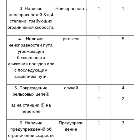
3. Наличие
Неисправность
1
1
неисправностей 3 и 4
степени, требующих
ограничения скорости.
4. . Наличие
рельсов
1
5
неисправностей пути,
угрожающей
безопасности
движения поездов или
с последующим
закрытием пути.
5. Повреждение
случай
1
4
рельсовых цепей:
1
2
а) на станции б) на
перегоне
6. Наличие
Предупреж-
1
3
предупреждений об
дение
ограничении скорости