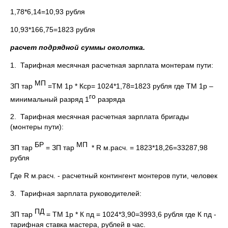
1,78*6,14=10,93 рубля
10,93*166,75=1823 рубля
расчет подрядной суммы околотка.
1. Тарифная месячная расчетная зарплата монтерам пути:
МП
ЗП тар
=ТМ 1р * Кср= 1024*1,78=1823 рубля где ТМ 1р –
го
минимальный разряд 1
разряда
2. Тарифная месячная расчетная зарплата бригады
(монтеры пути):
БР
МП
ЗП тар
= ЗП тар
* R м.расч. = 1823*18,26=33287,98
рубля
Где R м.расч. - расчетный контингент монтеров пути, человек
3. Тарифная зарплата руководителей:
ПД
ЗП тар
= ТМ 1р * К пд = 1024*3,90=3993,6 рубля где К пд -
тарифная ставка мастера, рублей в час.