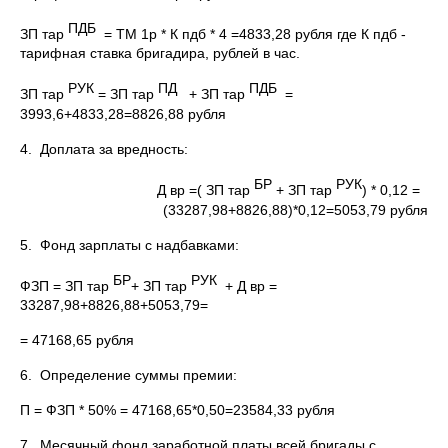
ПДБ
ЗП тар
= ТМ 1р * К пдб * 4 =4833,28 рубля где К пдб -
тарифная ставка бригадира, рублей в час.
РУК
ПД
ПДБ
ЗП тар
= ЗП тар
+ ЗП тар
=
3993,6+4833,28=8826,88 рубля
4. Доплата за вредность:
БР
РУК
Д вр =( ЗП тар
+ ЗП тар
) * 0,12 =
(33287,98+8826,88)*0,12=5053,79 рубля
5. Фонд зарплаты с надбавками:
БР
РУК
ФЗП = ЗП тар
+ ЗП тар
+ Д вр =
33287,98+8826,88+5053,79=
= 47168,65 рубля
6. Определение суммы премии:
П = ФЗП * 50% = 47168,65*0,50=23584,33 рубля
7. Месячный фонд заработной платы всей бригады с