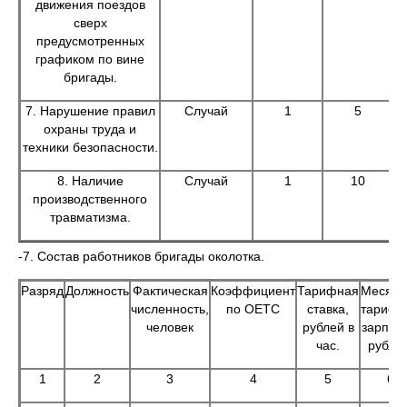
движения поездов
сверх
предусмотренных
графиком по вине
бригады.
7. Нарушение правил
Случай
1
5
охраны труда и
техники безопасности.
8. Наличие
Случай
1
10
производственного
травматизма.
-7. Состав работников бригады околотка.
Разряд
Должность
Фактическая
Коэффициент
Тарифная
Месячн
численность,
по ОЕТС
ставка,
тарифн
человек
рублей в
зарплат
час.
рублей
1
2
3
4
5
6