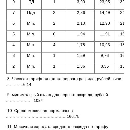
9
ПД
1
3,90
23,95
3994
7
ПДБ
2
2,36
14,49
2417
6
М.п.
2
2,10
12,90
2150
5
М.п.
6
1,94
11,91
1987
4
М.п.
4
1,78
10,93
1823
3
М.п.
1
1,59
9,76
1628
2
М.п.
1
1,36
8,35
1393
-8. Часовая тарифная ставка первого разряда, рублей в час
………….6,14
-9. минимальный оклад для первого разряда, рублей
……………… .1024
-10. Среднемесячная норма часов
………………………………………166,75
-11. Месячная зарплата среднего разряда по тарифу: