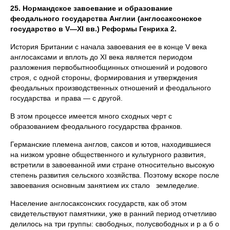
25. Нормандское завоевание и образование
феодального государства Англии (англосаксонское
государство в
V—
XI вв.) Реформы Генриха 2.
История Британии с начала завоевания ее в конце V века
англосаксами и вплоть до XI века является периодом
разложения первобытнообщинных отношений и родового
строя, с одной стороны, формирования и утверждения
феодальных производственных отношений и феодального
государства и права — с другой.
В этом процессе имеется много сходных черт с
образованием феодального государства франков.
Германские племена англов, саксов и ютов, находившиеся
на низком уровне общественного и культурного развития,
встретили в завоеванной ими стране относительно высокую
степень развития сельского хозяйства. Поэтому вскоре после
завоевания основным занятием их стало земледелие.
Население англосаксонских государств, как об этом
свидетельствуют памятники, уже в ранний период отчетливо
делилось на три группы: свободных, полусвободных и р а б о