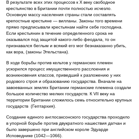
В результате всех этих процессов к X веку свободное
крестьянство в Британии почти полностью исчезло.
Основную массу населения страны стали составлять
крепостные крестьяне — вилланы. Законы того времени
прямо предписывали крестьянам найти себе господина.
Если крестьянин в течение определенного срока не
оказывался под защитой какого-либо феодала, то он
признавался беглым и всякий его мог безнаказанно убить,
как вора, (законы Этельстана).
В ходе борьбы против кельтов у германских племен
ускорился процесс имущественного расслоения и
возникновения классов, приведший к разложению у них
родового строя и образованию государства. Вначале на
завоеванных землях Британии германские племена создали
большое количество мелких государств. К VII веку на
территории Британии сложилось семь относительно крупных
государств (Гептархия).
Создание единого англосаксонского государства проходило
в упорной борьбе против двукратного нашествия датчан и
было завершено при английском короле Эдуарде
Исповеднике (1042—1066).