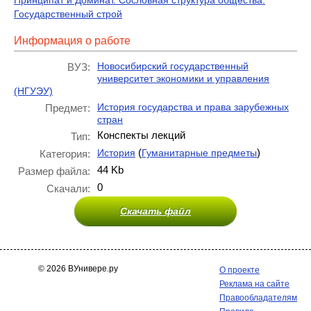
Принципат и Доминат. Сословная структура общества.
Государственный строй
Информация о работе
Новосибирский государственный
ВУЗ:
университет экономики и управления
(НГУЭУ)
История государства и права зарубежных
Предмет:
стран
Конспекты лекций
Тип:
(
)
История
Гуманитарные предметы
Категория:
44 Kb
Размер файла:
0
Скачали:
Скачать файл
© 2026 ВУнивере.ру
О проекте
Реклама на сайте
Правообладателям