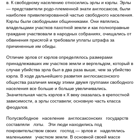
в. К свободному населению относились эрлы и кэрлы. Эрлы
— представители родо-племенной знати англосаксов, были
наиболее привилегированной частью свободного населения.
Кэрлы были свободными общинниками. Они являлись
владельцами участков пахотной земли и как полноправные
граждане участвовали в народных собраниях, очищались от
обвинения присягой и требовали уплаты штрафа за
причиненные им обиды.
Отличие эрлов от кэрлов определялось размерами
принадлежавших им участков земли и вергельдом, который в
случае убийства эрла был в два раза выше, чем за убийство
кэрла. В ходе дальнейшего развития англосаксонского
общества различия между этими двумя группами свободного
населения все больше и больше увеличивались.
Значительная часть кэрлов к X веку оказалась в крепостной
зависимости, а эрлы составили; основную часть класса
феодалов.
Полусвободное население англосаксонских государств
составляли лэты. Эти люди находились под
покровительством своих господ — эрлов и наделялись
маленькими участком земли. В основной своей массе