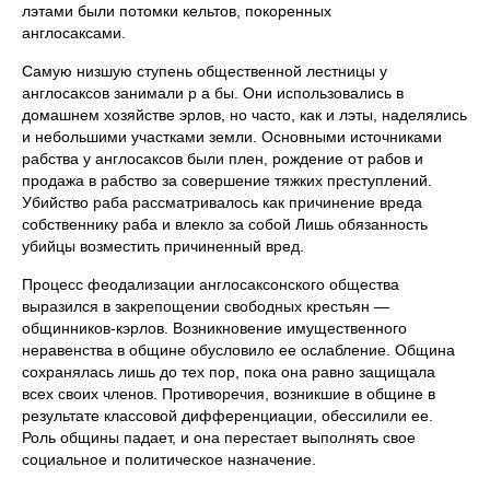
лэтами были потомки кельтов, покоренных
англосаксами.
Самую низшую ступень общественной лестницы у
англосаксов занимали р а бы. Они использовались в
домашнем хозяйстве эрлов, но часто, как и лэты, наделялись
и небольшими участками земли. Основными источниками
рабства у англосаксов были плен, рождение от рабов и
продажа в рабство за совершение тяжких преступлений.
Убийство раба рассматривалось как причинение вреда
собственнику раба и влекло за собой Лишь обязанность
убийцы возместить причиненный вред.
Процесс феодализации англосаксонского общества
выразился в закрепощении свободных крестьян —
общинников-кэрлов. Возникновение имущественного
неравенства в общине обусловило ее ослабление. Община
сохранялась лишь до тех пор, пока она равно защищала
всех своих членов. Противоречия, возникшие в общине в
результате классовой дифференциации, обессилили ее.
Роль общины падает, и она перестает выполнять свое
социальное и политическое назначение.