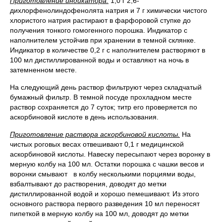
Приготовление индикатора.
1,0 г 2,6-
дихлорфенолиндофенолята натрия и 7 г химически чистого
хлористого натрия растирают в фарфоровой ступке до
получения тонкого гомогенного порошка. Индикатор с
наполнителем устойчив при хранении в темной склянке.
Индикатор в количестве 0,2 г с наполнителем растворяют в
100 мл дистиллированной воды и оставляют на ночь в
затемненном месте.
На следующий день раствор фильтруют через складчатый
бумажный фильтр. В темной посуде прохладном месте
раствор сохраняется до 7 суток; титр его проверяется по
аскорбиновой кислоте в день использования.
Приготовление раствора аскорбиновой кислоты.
На
чистых роговых весах отвешивают 0,1 г медицинской
аскорбиновой кислоты. Навеску пересыпают через воронку в
мерную колбу на 100 мл. Остатки порошка с чашки весов и
воронки смывают в колбу несколькими порциями воды,
взбалтывают до растворения, доводят до метки
дистиллированной водой и хорошо пемешивают. Из этого
основного раствора первого разведения 10 мл переносят
пипеткой в мерную колбу на 100 мл, доводят до метки