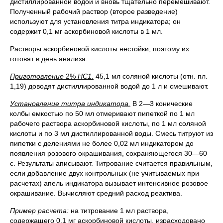
дистиллированной водой и вновь тщательно перемешивают.
Полученный рабочий раствор (второе разведение)
используют для установления титра индикатора; он
содержит 0,1 мг аскорбиновой кислоты в 1 мл.
Растворы аскорбиновой кислоты нестойки, поэтому их
готовят в день анализа.
Приготовление
2%
НС1.
45,1 мл соляной кислоты (отн. пл.
1,19) доводят дистиллированной водой до 1 л и смешивают.
Установление титра индикатора.
В 2—3 конические
колбы емкостью по 50 мл отмеривают пипеткой по 1 мл
рабочего раствора аскорбиновой кислоты, по 1 мл соляной
кислоты и по 3 мл дистиллированной воды. Смесь титруют из
пипетки с делениями не более 0,02 мл индикатором до
появления розового окрашивания, сохраняющегося 30—60
с. Результаты аписывают. Титрование считается правильным,
если добавление двух контрольных (не учитываемых при
расчетах) апель индикатора вызывает интенсивное розовое
окрашивание. Вычисляют средний расход реактива.
Пример расчета:
на титрование 1 мл раствора,
содержащего 0,1 мг аскорбиновой кислоты, израсходовано