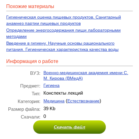
Похожие материалы
Гигиеническая оценка пищевых продуктов. Санитарный
анамнез партии пищевых продуктов
Определение энергосодержания пищи лабораторными
методами
Введение в гигиену. Научные основы рационального
питания. Гигиеническая характеристика качества воды
Информация о работе
Военно-медицинская академия имени С.
ВУЗ:
М. Кирова (ВМедА)
Гигиена
Предмет:
Конспекты лекций
Тип:
(
)
Медицина
Естествознание
Категория:
39 Kb
Размер файла:
0
Скачали:
Скачать файл