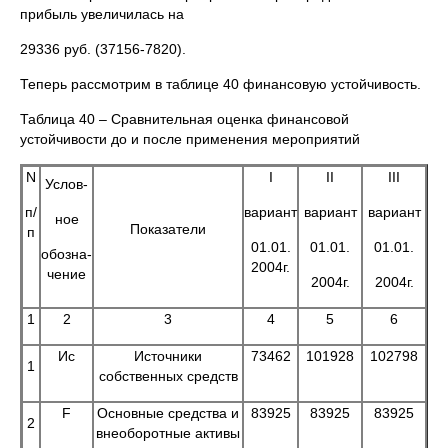
прибыль увеличилась на
29336 руб. (37156-7820).
Теперь рассмотрим в таблице 40 финансовую устойчивость.
Таблица 40 – Сравнительная оценка финансовой
устойчивости до и после применения мероприятий
N
I
II
III
Услов-
п/
вариант
вариант
вариант
ное
Показатели
п
01.01.
01.01.
01.01.
обозна-
2004г.
чение
2004г.
2004г.
1
2
3
4
5
6
Ис
Источники
73462
101928
102798
1
собственных средств
F
Основные средства и
83925
83925
83925
2
внеоборотные активы