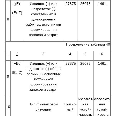
+
Ет
Излишек (+) или
-27875
26073
1461
недостаток (-)
(Ет-Z)
собственных и
8
долгосрочных
заёмных источников
формирования
запасов и затрат
Продолжение таблицы 40
1
2
3
4
5
6
+
Ее
Излишек (+) или
-27875
26073
1461
недостаток (-) общей
(Ее-Z)
величины основных
9
источников
формирования
запасов и затрат
Абсолют-
Абсолют-
Тип финансовой
Кризис-
ная
ная
10
ситуации
ный
устой-
устой-
чивость
чивость