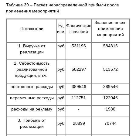
Таблица 39 – Расчет нераспределенной прибыли после
применения мероприятий
Значения после
Ед.
Фактические
Показатели
применения
изм.
значения
мероприятий
1. Выручка от
руб.
531196
584316
реализации
2. Себестоимость
реализованной
руб.
502297
513572
продукции, в т.ч.:
постоянные расходы
руб.
389546
389546
переменные расходы
руб.
112751
122046
расходы на рекламу
руб.
-
1980
3. Прибыль от
руб.
28899
70744
реализации