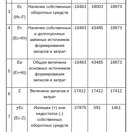
Ес
Наличие собственных
-10463
18003
18873
3
оборотных средств
(Ис-F)
4
Ет
Наличие собственных
-10463
43485
18873
и долгосрочных
(Ес+Кт)
заёмных источников
формирования
запасов и затрат
Ее
Общая величина
-10463
43485
18873
основных источников
5
(Ет+Кt)
формирования
запасов и затрат
Z
Величина запасов и
17412
17412
17412
6
затрат
+
Ес
Излишек (+) или
-27875
591
1461
недостаток (-)
7
(Ес-Z)
собственных
оборотных средств