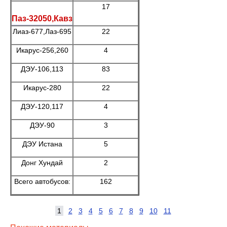
17
Паз-32050,Кавз
Лиаз-677,Лаз-695
22
Икарус-256,260
4
ДЭУ-106,113
83
Икарус-280
22
ДЭУ-120,117
4
ДЭУ-90
3
ДЭУ Истана
5
Донг Хундай
2
Всего автобусов:
162
1
2
3
4
5
6
7
8
9
10
11