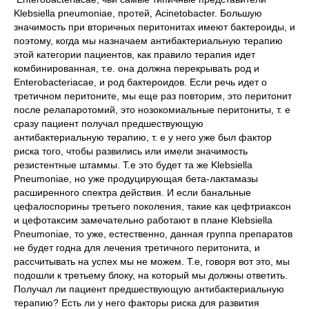
Klebsiella pneumoniаe, протей, Acinetobacter. Большую
значимость при вторичных перитонитах имеют бактероиды, и
поэтому, когда мы назначаем антибактериальную терапию
этой категории пациентов, как правило терапия идет
комбинированная, т.е. она должна перекрывать род и
Enterobacteriасae, и род бактероидов. Если речь идет о
третичном перитоните, мы еще раз повторим, это перитонит
после релапаротомий, это нозокомиальные перитониты, т. е
сразу пациент получал предшествующую
антибактериальную терапию, т. е у него уже был фактор
риска того, чтобы развились или имели значимость
резистентные штаммы. Т.е это будет та же Klebsiella
Pneumoniae, но уже продуцирующая бета-лактамазы
расширенного спектра действия. И если банальные
цефалоспорины третьего поколения, такие как цефтриаксон
и цефотаксим замечательно работают в плане Klebsiella
Pneumoniae, то уже, естественно, данная группа препаратов
не будет годна для лечения третичного перитонита, и
рассчитывать на успех мы не можем. Т.е, говоря вот это, мы
подошли к третьему блоку, на который мы должны ответить.
Получал ли пациент предшествующую антибактериальную
терапию? Есть ли у него факторы риска для развития