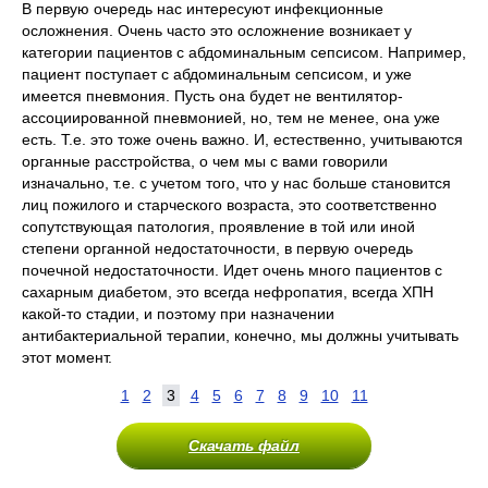
В первую очередь нас интересуют инфекционные
осложнения. Очень часто это осложнение возникает у
категории пациентов с абдоминальным сепсисом. Например,
пациент поступает с абдоминальным сепсисом, и уже
имеется пневмония. Пусть она будет не вентилятор-
ассоциированной пневмонией, но, тем не менее, она уже
есть. Т.е. это тоже очень важно. И, естественно, учитываются
органные расстройства, о чем мы с вами говорили
изначально, т.е. с учетом того, что у нас больше становится
лиц пожилого и старческого возраста, это соответственно
сопутствующая патология, проявление в той или иной
степени органной недостаточности, в первую очередь
почечной недостаточности. Идет очень много пациентов с
сахарным диабетом, это всегда нефропатия, всегда ХПН
какой-то стадии, и поэтому при назначении
антибактериальной терапии, конечно, мы должны учитывать
этот момент.
1
2
3
4
5
6
7
8
9
10
11
Скачать файл