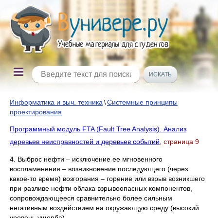
Информатика и выч. техника
Системные принципы
\
проектирования
Программный модуль FTA (Fault Tree Analysis). Анализ
деревьев неисправностей и деревьев событий
, страница 9
4. Выброс нефти – исключение ее мгновенного
воспламенения – возникновение последующего (через
какое-то время) возгорания – горение или взрыв возникшего
при разливе нефти облака взрывоопасных компонентов,
сопровождающееся сравнительно более сильным
негативным воздействием на окружающую среду (высокий
уровень ущерба).