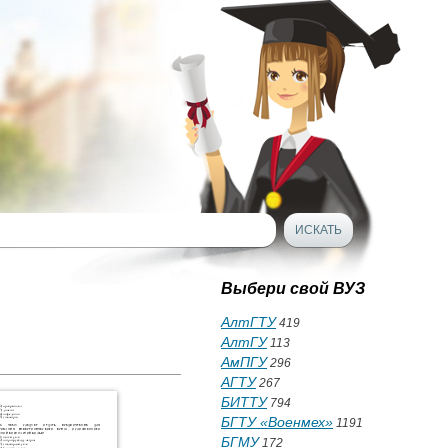
Выбери свой ВУЗ
АлтГТУ
419
АлтГУ
113
АмПГУ
296
АГТУ
267
БИТТУ
794
БГТУ «Военмех»
1191
БГМУ
172