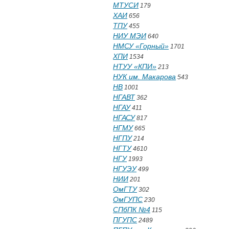
МТУСИ
179
ХАИ
656
ТПУ
455
НИУ МЭИ
640
НМСУ «Горный»
1701
ХПИ
1534
НТУУ «КПИ»
213
НУК им. Макарова
543
НВ
1001
НГАВТ
362
НГАУ
411
НГАСУ
817
НГМУ
665
НГПУ
214
НГТУ
4610
НГУ
1993
НГУЭУ
499
НИИ
201
ОмГТУ
302
ОмГУПС
230
СПбПК №4
115
ПГУПС
2489