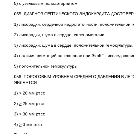
5) с узелковым полиартериитом
055. ДИАГНОЗ СЕПТИЧЕСКОГО ЭНДОКАРДИТА ДОСТОВЕР
1) лихорадки, сердечной недостаточности, положительной 
2) лихорадки, шума в сердце, спленомегалии
3) лихорадки, шума в сердце, положительной гемокультуры
4) наличия вегетаций на клапанах при ЭхоКГ - исследовани
5) положительной гемокультуры
056. ПОРОГОВЫМ УРОВНЕМ СРЕДНЕГО ДАВЛЕНИЯ В ЛЕ
ЯВЛЯЕТСЯ
1)
>
20 мм рт.ст.
2)
>
25 мм рт.ст.
3)
>
30 мм рт.ст.
4)
>
3 мм рт.ст.