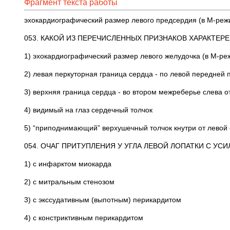
Фрагмент текста работы
эхокардиографический размер левого предсердия (в М-реж
053. КАКОЙ ИЗ ПЕРЕЧИСЛЕННЫХ ПРИЗНАКОВ ХАРАКТЕР
1) эхокардиографический размер левого желудочка (в М-ре
2) левая перкуторная граница сердца - по левой передне
3) верхняя граница сердца - во втором межреберье слева о
4) видимый на глаз сердечный толчок
5) “приподнимающий” верхушечный толчок кнутри от левой
054. ОЧАГ ПРИТУПЛЕНИЯ У УГЛА ЛЕВОЙ ЛОПАТКИ С У
1) с инфарктом миокарда
2) с митральным стенозом
3) с экссудативным (выпотным) перикардитом
4) с констриктивным перикардитом