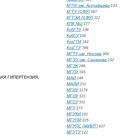
КГПУ им. Астафьева
133
КГТУ (СФУ)
567
КГТЭИ (СФУ)
112
КПК №2
177
КубГТУ
138
КубГУ
109
КузГПА
182
КузГТУ
789
МГТУ им. Носова
369
МГЭУ им. Сахарова
232
МГЭК
249
МГПУ
165
АЯ ГИПЕРТЕНЗИЯ,
МАИ
144
МАДИ
151
МГИУ
1179
МГОУ
121
МГСУ
331
МГУ
273
МГУКИ
101
МГУПИ
225
МГУПС (МИИТ)
637
МГУТУ
122