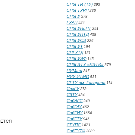
СПбГТИ (ТУ)
293
СПбГТУРП
236
СПбГУ
578
ГУАП
524
СПбГУНиПТ
291
СПбГУПТД
438
СПбГУСЭ
226
СПбГУТ
194
СПГУТД
151
СПбГУЭФ
145
СПбГЭТУ «ЛЭТИ»
379
ПИМаш
247
НИУ ИТМО
531
СГТУ им. Гагарина
114
СахГУ
278
СЗТУ
484
СибАГС
249
СибГАУ
462
СибГИУ
1654
СибГТУ
946
ЯЕТСЯ
СГУПС
1473
СибГУТИ
2083