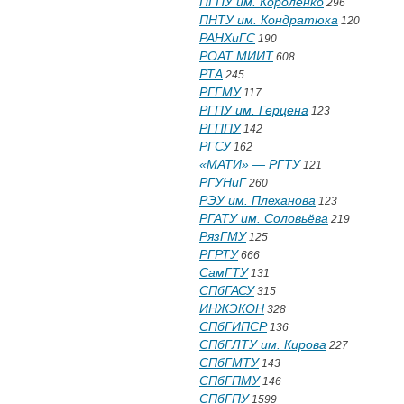
ПГПУ им. Короленко
296
ПНТУ им. Кондратюка
120
РАНХиГС
190
РОАТ МИИТ
608
РТА
245
РГГМУ
117
РГПУ им. Герцена
123
РГППУ
142
РГСУ
162
«МАТИ» — РГТУ
121
РГУНиГ
260
РЭУ им. Плеханова
123
РГАТУ им. Соловьёва
219
РязГМУ
125
РГРТУ
666
СамГТУ
131
СПбГАСУ
315
ИНЖЭКОН
328
СПбГИПСР
136
СПбГЛТУ им. Кирова
227
СПбГМТУ
143
СПбГПМУ
146
СПбГПУ
1599