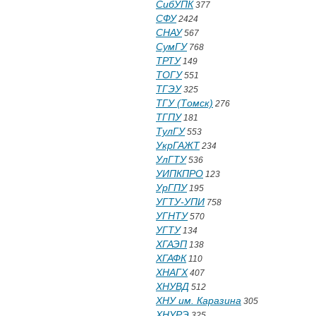
СибУПК
377
СФУ
2424
СНАУ
567
СумГУ
768
ТРТУ
149
ТОГУ
551
ТГЭУ
325
ТГУ (Томск)
276
ТГПУ
181
ТулГУ
553
УкрГАЖТ
234
УлГТУ
536
УИПКПРО
123
УрГПУ
195
УГТУ-УПИ
758
УГНТУ
570
УГТУ
134
ХГАЭП
138
ХГАФК
110
ХНАГХ
407
ХНУВД
512
ХНУ им. Каразина
305
ХНУРЭ
325