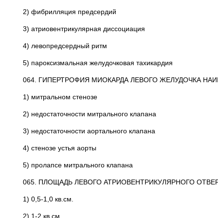
2) фибрилляция предсердий
3) атриовентрикулярная диссоциация
4) левопредсердный ритм
5) пароксизмальная желудочковая тахикардия
064. ГИПЕРТРОФИЯ МИОКАРДА ЛЕВОГО ЖЕЛУДОЧКА НА
1) митральном стенозе
2) недостаточности митрального клапана
3) недостаточности аортального клапана
4) стенозе устья аорты
5) пролапсе митрального клапана
065. ПЛОЩАДЬ ЛЕВОГО АТРИОВЕНТРИКУЛЯРНОГО ОТВЕ
1) 0,5-1,0 кв.см.
2) 1-2 кв.см.