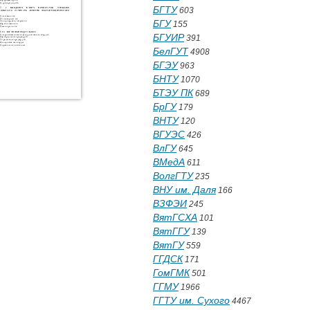
БГТУ
603
БГУ
155
БГУИР
391
БелГУТ
4908
БГЭУ
963
БНТУ
1070
БТЭУ ПК
689
БрГУ
179
ВНТУ
120
ВГУЭС
426
ВлГУ
645
ВМедА
611
ВолгГТУ
235
ВНУ им. Даля
166
ВЗФЭИ
245
ВятГСХА
101
ВятГГУ
139
ВятГУ
559
ГГДСК
171
ГомГМК
501
ГГМУ
1966
ГГТУ им. Сухого
4467