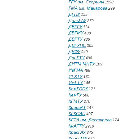
ГГУ им. Скорины
1590
ГМА им. Макарова
299
ДГПУ
159
ДальГАУ
279
ДВГГУ
134
ДВГМУ
408
ДВГТУ
936
ДВГУПС
305
ДВФУ
949
ДонГТУ
498
ДИТМ МНТУ
109
ИвГМА
488
ИГХТУ
131
ИжГТУ
145
КемГППК
171
КемГУ
508
КГМТУ
270
КировАТ
147
КГКСЭП
407
КГТА им. Дегтярева
174
КнАГТУ
2910
КрасГАУ
345
КрасГМУ
629