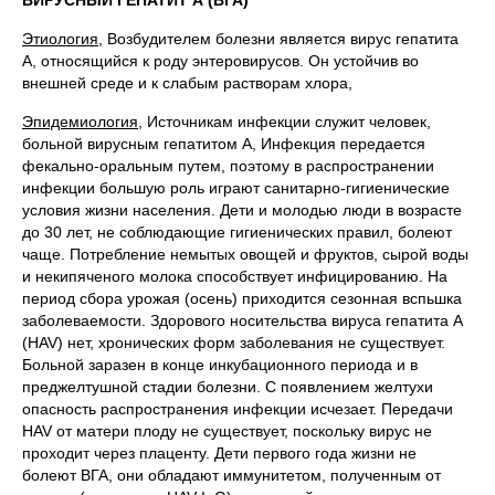
ВИРУСНЫЙ ГЕПАТИТ А (ВГА)
Этиология,
Возбудителем болезни является вирус гепатита
А, относящийся к роду энтеровирусов. Он устойчив во
внешней среде и к слабым растворам хлора,
Эпидемиология,
Источникам инфекции служит человек,
больной вирусным гепатитом А, Инфекция передается
фекально-оральным путем, поэтому в распространении
инфекции большую роль играют санитарно-гигиенические
условия жизни населения. Дети и молодью люди в возрасте
до 30 лет, не соблюдающие гигиенических правил, болеют
чаще. Потребление немытых овощей и фруктов, сырой воды
и некипяченого молока способствует инфицированию. На
период сбора урожая (осень) приходится сезонная вспьшка
заболеваемости. Здорового носительства вируса гепатита A
(HAV) нет, хронических форм заболевания не существует.
Больной заразен в конце инкубационного периода и в
преджелтушной стадии болезни. С появлением желтухи
опасность распространения инфекции исчезает. Передачи
HAV от матери плоду не существует, поскольку вирус не
проходит через плаценту. Дети первого года жизни не
болеют ВГА, они обладают иммунитетом, полученным от