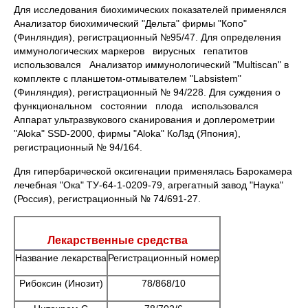
Для исследования биохимических показателей применялся
Анализатор биохимический "Дельта" фирмы "Копо"
(Финляндия), регистрационный №95/47. Для определения
иммунологических маркеров вирусных гепатитов
использовался Анализатор иммунологический "Multiscan" в
комплекте с планшетом-отмывателем "Labsistem"
(Финляндия), регистрационный № 94/228. Для суждения о
функциональном состоянии плода использовался
Аппарат ультразвукового сканирования и доплерометрии
"Aloka" SSD-2000, фирмы "Aloka" КоЛзд (Япония),
peгистрационный № 94/164.
Для гипербарической оксигенации применялась Барокамера
лечебная "Ока" ТУ-64-1-0209-79, агрегатный завод "Наука"
(Россия), регистрационный № 74/691-27.
Лекарственные средства
Название лекарства
Регистрационный номер
Рибоксин (Инозит)
78/868/10