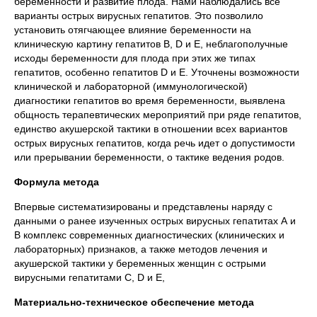
беременности и развитие плода. Нами наблюдались все
варианты острых вирусных гепатитов. Это позволило
установить отягчающее влияние беременности на
клиническую картину гепатитов В, D и Е, неблагополучные
исходы беременности для плода при этих же типах
гепатитов, особенно гепатитов D и Е. Уточнены возможности
клинической и лабораторной (иммунологической)
диагностики гепатитов во время беременности, выявлена
общность терапевтических мероприятий при ряде гепатитов,
единство акушерской тактики в отношении всех вариантов
острых вирусных гепатитов, когда речь идет о допустимости
или прерывании беременности, о тактике ведения родов.
Формула метода
Впервые систематизированы и представлены наряду с
данными о ранее изученных острых вирусных гепатитах А и
В комплекс современных диагностических (клинических и
лабораторных) признаков, а также методов лечения и
акушерской тактики у беременных женщин с острыми
вирусными гепатитами С, D и Е,
Материально-техническое обеспечение метода