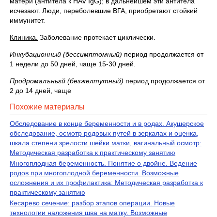
матери (антитела к HAV IgG); в дальнейшем эти антитела
исчезают. Люди, переболевшие ВГА, приобретают стойкий
иммунитет.
Клиника.
Заболевание протекает циклически.
Инкубационный (бессимптомный)
период продолжается от
1 недели до 50 дней, чаще 15-30 дней.
Продромалъньгй (безжелтутный)
период продолжается от
2 до 14 дней, чаще
Похожие материалы
Обследование в конце беременности и в родах. Акушерское
обследование, осмотр родовых путей в зеркалах и оценка,
шкала степени зрелости шейки матки, вагинальный осмотр:
Методическая разработка к практическому занятию
Многоплодная беременность. Понятие о двойне. Ведение
родов при многоплодной беременности. Возможные
осложнения и их профилактика: Методическая разработка к
практическому занятию
Кесарево сечение: разбор этапов операции. Новые
технологии наложения шва на матку. Возможные