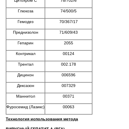
Цитохром С
78/702/6
Глюкоза
74/500/5
Гемодез
70/367/17
Преднизолон
71/609/43
Гепарин
2055
Контрикал
00124
Трентал
002.178
Дицинон
006596
Дексазон
007329
Маннитол
00371
Фуросемид (Лазикс)
00063
Технология использования метода