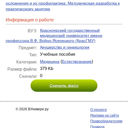
осложнения и их профилактика: Методическая разработка к
практическому занятию
Информация о работе
Красноярский государственный
ВУЗ:
медицинский университет имени
профессора В.Ф. Войно-Ясенецкого (КрасГМУ)
Акушерство и гинекология
Предмет:
Учебные пособия
Тип:
(
)
Медицина
Естествознание
Категория:
379 Kb
Размер файла:
0
Скачали:
Скачать файл
© 2026 ВУнивере.ру
О проекте
Реклама на сайте
Правообладателям
Правила