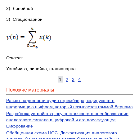
2) Линейной
3) Стационарной
Ответ:
Устойчива, линейна, стационарна.
1
2
3
4
Похожие материалы
Расчет надежности аудио скремблера, кодирующего
информацию шифром, который называется гаммой Вернама
Разработка устройства, осуществляющего преобразование
аналогового сигнала в цифровой и его последующее
шифрование
Обобщенная схема ЦОС. Дискретизация аналогового