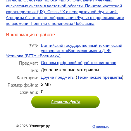
сигнала. Основная полоса частот. Описание линейных
дискретных систем в частотной области. Понятие частотной
характеристики (ЧХ). Связь ЧХ с передаточной функцией.
Алгоритм быстрого преобразования Фурье с прореживанием
по времени. Понятие о полиномах Чебышева
Информация о работе
Балтийский государственный технический
ВУЗ:
университет «Военмех» имени Д. Ф.
Устинова (БГТУ «Военмех»)
Основы цифровой обработки сигналов
Предмет:
Дополнительные материалы
Тип:
(
)
Другие предметы
Технические предметы
Категория:
3 Mb
Размер файла:
0
Скачали:
Скачать файл
© 2026 ВУнивере.ру
О проекте