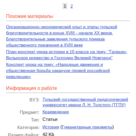
1
2
Похожие материалы
Организационно-экономический опыт и этапы тульской
благотворительности в конце XVIII - начале ХХ веков.
Благотворительные заведения тульского приказа
общественного призрения в XVIII веке
План-конспект урока истории в 10 классе на тему: "Галицко-
Волынское княжество и Господин Великий Новгород"
Конспект урока на тему: «Народные движения и
общественная борьба накануне первой российской
революции»
Информация о работе
Тульский государственный педагогический
ВУЗ:
университет имени Л. Н. Толстого (ТГПУ)
Краеведение
Предмет:
Статьи
Тип:
(
)
История
Гуманитарные предметы
Категория:
42 Kb
Размер файла: