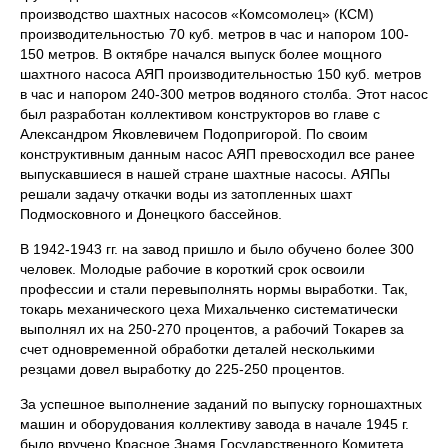
производство шахтных насосов «Комсомолец» (КСМ)
производительностью 70 куб. метров в час и напором 100-
150 метров. В октябре начался выпуск более мощного
шахтного насоса АЯП производительностью 150 куб. метров
в час и напором 240-300 метров водяного столба. Этот насос
был разработан коллективом конструкторов во главе с
Александром Яковлевичем Подопригорой. По своим
конструктивным данным насос АЯП превосходил все ранее
выпускавшиеся в нашей стране шахтные насосы. АЯПы
решали задачу откачки воды из затопленных шахт
Подмосковного и Донецкого бассейнов.
В 1942-1943 гг. на завод пришло и было обучено более 300
человек. Молодые рабочие в короткий срок освоили
профессии и стали перевыполнять нормы выработки. Так,
токарь механического цеха Михальченко систематически
выполнял их на 250-270 процентов, а рабочий Токарев за
счет одновременной обработки деталей несколькими
резцами довел выработку до 225-250 процентов.
За успешное выполнение заданий по выпуску горношахтных
машин и оборудования коллективу завода в начале 1945 г.
было вручено Красное Знамя Государственного Комитета