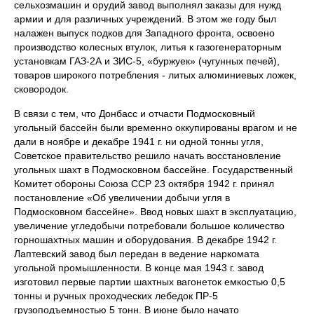
сельхозмашин и орудий завод выполнял заказы для нужд
армии и для различных учреждений. В этом же году был
налажен выпуск подков для Западного фронта, освоено
производство колесных втулок, литья к газогенераторным
установкам ГАЗ-2А и ЗИС-5, «буржуек» (чугунных печей),
товаров широкого потребления - литых алюминиевых ложек,
сковородок.
В связи с тем, что Донбасс и отчасти Подмосковный
угольный бассейн были временно оккупированы врагом и не
дали в ноябре и декабре 1941 г. ни одной тонны угля,
Советское правительство решило начать восстановление
угольных шахт в Подмосковном бассейне. Государственный
Комитет обороны Союза ССР 23 октября 1942 г. принял
постановление «Об увеличении добычи угля в
Подмосковном бассейне». Ввод новых шахт в эксплуатацию,
увеличение угледобычи потребовали большое количество
горношахтных машин и оборудования. В декабре 1942 г.
Лаптевский завод был передан в ведение наркомата
угольной промышленности. В конце мая 1943 г. завод
изготовил первые партии шахтных вагонеток емкостью 0,5
тонны и ручных проходческих лебедок ПР-5
грузоподъемностью 5 тонн. В июне было начато