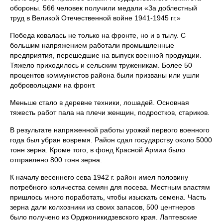
обороны. 566 человек получили медали «За доблестный
труд в Великой Отечественной войне 1941-1945 гг.»
Победа ковалась не только на фронте, но и в тылу. С
большим напряжением работали промышленные
предприятия, перешедшие на выпуск военной продукции.
Тяжело приходилось и сельским труженикам. Более 50
процентов коммунистов района были призваны или ушли
добровольцами на фронт.
Меньше стало в деревне техники, лошадей. Основная
тяжесть работ пала на плечи женщин, подростков, стариков.
В результате напряженной работы урожай первого военного
года был убран вовремя. Район сдал государству около 5000
тонн зерна. Кроме того, в фонд Красной Армии было
отправлено 800 тонн зерна.
К началу весеннего сева 1942 г. район имел половину
потребного количества семян для посева. Местным властям
пришлось много поработать, чтобы изыскать семена. Часть
зерна дали колхозники из своих запасов, 500 центнеров
было получено из Орджоникидзевского края. Лаптевские