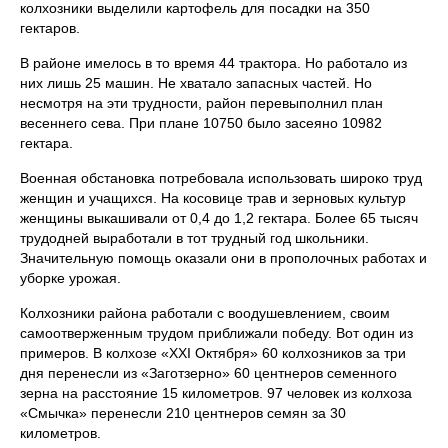
колхозники выделили картофель для посадки на 350
гектаров.
В районе имелось в то время 44 трактора. Но работало из
них лишь 25 машин. Не хватало запасных частей. Но
несмотря на эти трудности, район перевыполнил план
весеннего сева. При плане 10750 было засеяно 10982
гектара.
Военная обстановка потребовала использовать широко труд
женщин и учащихся. На косовице трав и зерновых культур
женщины выкашивали от 0,4 до 1,2 гектара. Более 65 тысяч
трудодней выработали в тот трудный год школьники.
Значительную помощь оказали они в прополочных работах и
уборке урожая.
Колхозники района работали с воодушевлением, своим
самоотверженным трудом приближали победу. Вот один из
примеров. В колхозе «XXI Октября» 60 колхозников за три
дня перенесли из «Заготзерно» 60 центнеров семенного
зерна на расстояние 15 километров. 97 человек из колхоза
«Смычка» перенесли 210 центнеров семян за 30
километров.