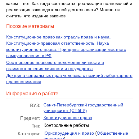
каким – нет. Как тогда соотносится реализация полномочий и
реализация законодательной деятельности? Можно ли
считать, что издание законов
Похожие материалы
Конституционное право как отрасль права и наука.
Конституционно-правовая ответственность. Наука
конституционного права. Принципы организации местного
самоуправления в РФ
Соотношение правового положения личности и
взаимоотношения личности и государства
Доктрина социальных прав человека с позиций либертарного
правопонимания
Информация о работе
Санкт-Петербургский государственный
ВУЗ:
университет (СПбГУ)
Конституционное право
Предмет:
Контрольные работы
Тип:
(
Юриспруденция и право
Общественные
Категория:
)
предметы