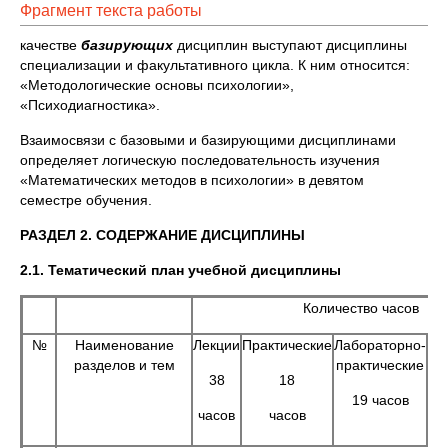
Фрагмент текста работы
качестве
базирующих
дисциплин выступают дисциплины
специализации и факультативного цикла. К ним относится:
«Методологические основы психологии»,
«Психодиагностика».
Взаимосвязи с базовыми и базирующими дисциплинами
определяет логическую последовательность изучения
«Математических методов в психологии» в девятом
семестре обучения.
РАЗДЕЛ 2. СОДЕРЖАНИЕ ДИСЦИПЛИНЫ
2.1. Тематический план учебной дисциплины
Количество часов
№
Наименование
Лекции
Практические
Лабораторно-
Са
разделов и тем
практические
ят
38
18
р
19 часов
часов
часов
75