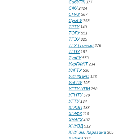
СибУПК
377
СФУ
2424
СНАУ
567
СумГУ
768
ТРТУ
149
ТОГУ
551
ТГЭУ
325
ТГУ (Томск)
276
ТГПУ
181
ТулГУ
553
УкрГАЖТ
234
УлГТУ
536
УИПКПРО
123
УрГПУ
195
УГТУ-УПИ
758
УГНТУ
570
УГТУ
134
ХГАЭП
138
ХГАФК
110
ХНАГХ
407
ХНУВД
512
ХНУ им. Каразина
305
ХНУРЭ
325