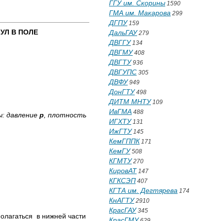
ГГУ им. Скорины
1590
ГМА им. Макарова
299
ДГПУ
159
УЛ В ПОЛЕ
ДальГАУ
279
ДВГГУ
134
ДВГМУ
408
ДВГТУ
936
ДВГУПС
305
ДВФУ
949
ДонГТУ
498
ДИТМ МНТУ
109
ИвГМА
488
ы: давление
р
, плотность
ИГХТУ
131
ИжГТУ
145
КемГППК
171
КемГУ
508
КГМТУ
270
КировАТ
147
КГКСЭП
407
КГТА им. Дегтярева
174
КнАГТУ
2910
КрасГАУ
345
полагаться в нижней части
КрасГМУ
629