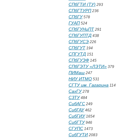
СПбГТИ (ТУ)
293
СПбГТУРП
236
СПбГУ
578
ГУАП
524
СПбГУНиПТ
291
СПбГУПТД
438
СПбГУСЭ
226
СПбГУТ
194
СПГУТД
151
СПбГУЭФ
145
СПбГЭТУ «ЛЭТИ»
379
ПИМаш
247
НИУ ИТМО
531
СГТУ им. Гагарина
114
СахГУ
278
СЗТУ
484
СибАГС
249
СибГАУ
462
СибГИУ
1654
СибГТУ
946
СГУПС
1473
СибГУТИ
2083