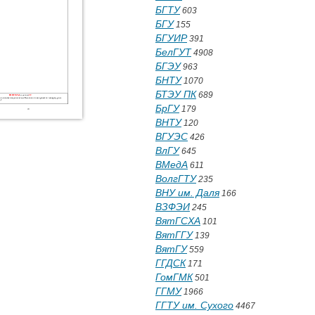
БГТУ
603
БГУ
155
БГУИР
391
БелГУТ
4908
БГЭУ
963
БНТУ
1070
БТЭУ ПК
689
БрГУ
179
ВНТУ
120
ВГУЭС
426
ВлГУ
645
ВМедА
611
ВолгГТУ
235
ВНУ им. Даля
166
ВЗФЭИ
245
ВятГСХА
101
ВятГГУ
139
ВятГУ
559
ГГДСК
171
ГомГМК
501
ГГМУ
1966
ГГТУ им. Сухого
4467