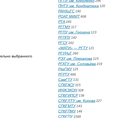
ПГПУ им. Короленко
296
ПНТУ им. Кондратюка
120
РАНХиГС
190
РОАТ МИИТ
608
РТА
245
РГГМУ
117
РГПУ им. Герцена
123
РГППУ
142
РГСУ
162
«МАТИ» — РГТУ
121
РГУНиГ
260
тельно выбранного
РЭУ им. Плеханова
123
РГАТУ им. Соловьёва
219
РязГМУ
125
РГРТУ
666
СамГТУ
131
СПбГАСУ
315
ИНЖЭКОН
328
СПбГИПСР
136
СПбГЛТУ им. Кирова
227
СПбГМТУ
143
СПбГПМУ
146
СПбГПУ
1599