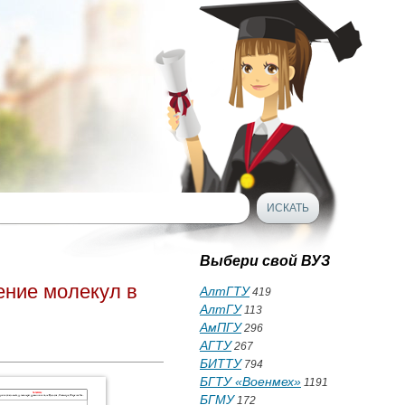
Выбери свой ВУЗ
ение молекул в
АлтГТУ
419
АлтГУ
113
АмПГУ
296
АГТУ
267
БИТТУ
794
БГТУ «Военмех»
1191
БГМУ
172