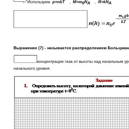
Используем
p=nkT
,
M=m
N
,
R=
kN
0
A
A
Выражение (7) - называется распределением Больцман
концентрации газа от высоты над начальным у
начального уровня.