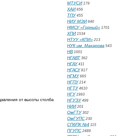
МТУСИ
179
ХАИ
656
ТПУ
455
НИУ МЭИ
640
НМСУ «Горный»
1701
ХПИ
1534
НТУУ «КПИ»
213
НУК им. Макарова
543
НВ
1001
НГАВТ
362
НГАУ
411
НГАСУ
817
НГМУ
665
НГПУ
214
НГТУ
4610
НГУ
1993
давления от высоты столба
НГУЭУ
499
НИИ
201
ОмГТУ
302
ОмГУПС
230
СПбПК №4
115
ПГУПС
2489