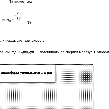
(
6
) примет вид
(7)
а
и показывает зависимость
ровнем, где
Е
=
m
gh
– потенциальная энергия молекулы относи
n
0