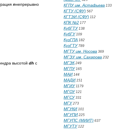
нтрация
n
непрерывно
КГПУ им. Астафьева
133
КГТУ (СФУ)
567
КГТЭИ (СФУ)
112
КПК №2
177
КубГТУ
138
КубГУ
109
КузГПА
182
КузГТУ
789
МГТУ им. Носова
369
МГЭУ им. Сахарова
232
МГЭК
линдра высотой
dh
с
249
МГПУ
165
МАИ
144
МАДИ
151
МГИУ
1179
МГОУ
121
МГСУ
331
МГУ
273
МГУКИ
101
МГУПИ
225
МГУПС (МИИТ)
637
МГУТУ
122