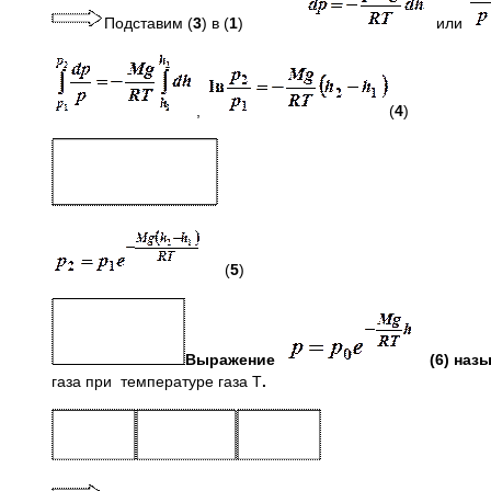
Подставим (
3
) в (
1
)
или
,
(
4
)
(
5
)
Выражение
(6) назы
газа при температуре газа Т
.