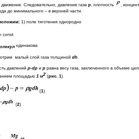
е движение. Следовательно, давление газа
р
, плотность
, конце
уда до минимального – в верхней части.
положим:
1) поле тяготения однородно
= const
одинакова
олекул
отрим малый слой газа толщиной
d
h
.
сть давлений
p-
dp
и
p
равна весу газа, заключенного в объеме ци
2
ванием площадью
1 м
(
рис. 1
).
(
1
)
(
2
)