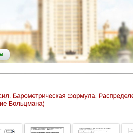
СЫ
сил. Барометрическая формула. Распредел
ние Больцмана)