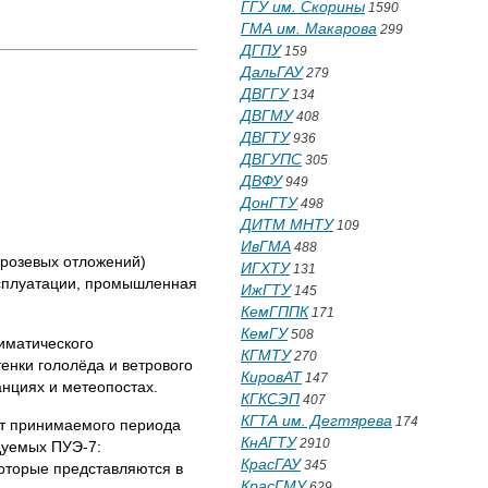
ГГУ им. Скорины
1590
ГМА им. Макарова
299
ДГПУ
159
ДальГАУ
279
ДВГГУ
134
ДВГМУ
408
ДВГТУ
936
ДВГУПС
305
ДВФУ
949
ДонГТУ
498
ДИТМ МНТУ
109
ИвГМА
488
орозевых отложений)
ИГХТУ
131
эксплуатации, промышленная
ИжГТУ
145
КемГППК
171
КемГУ
508
иматического
КГМТУ
270
енки гололёда и ветрового
КировАТ
147
нциях и метеопостах.
КГКСЭП
407
КГТА им. Дегтярева
174
от принимаемого периода
КнАГТУ
2910
дуемых ПУЭ-7:
КрасГАУ
345
оторые представляются в
КрасГМУ
629