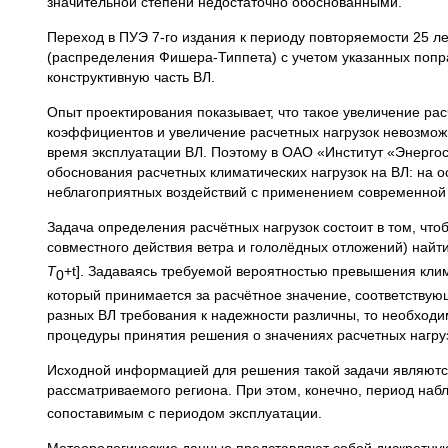
значительной степени недостаточно обоснованными.
Переход в ПУЭ 7-го издания к периоду повторяемости 25 л
(распределения Фишера-Типпета) с учетом указанных попр
конструктивную часть ВЛ.
Опыт проектирования показывает, что такое увеличение рас
коэффициентов и увеличение расчетных нагрузок невозможн
время эксплуатации ВЛ. Поэтому в ОАО «Институт «Энергос
обоснования расчетных климатических нагрузок на ВЛ: на о
неблагоприятных воздействий с применением современной т
Задача определения расчётных нагрузок состоит в том, что
совместного действия ветра и гололёдных отложений) найти
T
+t]. Задаваясь требуемой вероятностью превышения клим
0
который принимается за расчётное значение, соответствую
разных ВЛ требования к надежности различны, то необход
процедуры принятия решения о значениях расчетных нагру
Исходной информацией для решения такой задачи являются
рассматриваемого региона. При этом, конечно, период на
сопоставимым с периодом эксплуатации.