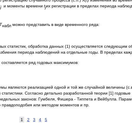
 регистрацию случайного процесса (с.п.)
X
(
t
)
изменения во времен
x
и моменты времени
t
их регистрации в пределах периода наблю
j
j
T
можно представить в виде временного ряда:
набл
вых статистик, обработка данных (1) осуществляется следующим о
азбиения периода наблюдений на отдельные годы. В пределах каж
 составляется ряд годовых максимумов:
умы являются реализацией одной и той же случайной величины (с.
статистики. Согласно детально разработанной теории [1] годовы
редельных законов: Гумбеля, Фишера - Типпета и Вейбулла. Пара
 правдоподобия или методом моментов и пр.
1
2
3
4
5