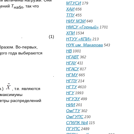
и величины нагрузки. Они
МТУСИ
179
дений
T
, так что
набл
ХАИ
656
ТПУ
455
НИУ МЭИ
640
НМСУ «Горный»
1701
ХПИ
1534
. (1)
НТУУ «КПИ»
213
НУК им. Макарова
543
бразом. Во-первых,
НВ
1001
дого года выбираются
НГАВТ
362
НГАУ
411
НГАСУ
817
НГМУ
.
665
НГПУ
214
НГТУ
4610
в.)
, т.е. являются
НГУ
1993
е максимумы
НГУЭУ
499
метры распределений
НИИ
201
ОмГТУ
302
ОмГУПС
230
СПбПК №4
115
ПГУПС
2489