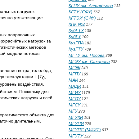
КГПУ им. Астафьева
133
мальных нагрузок
КГТУ (СФУ)
567
ственно утяжеляющие
КГТЭИ (СФУ)
112
КПК №2
177
КубГТУ
138
нных поправочных
КубГУ
109
рхрасчётных нагрузок за
КузГПА
182
татистических методов
КузГТУ
789
кой модели потоков
МГТУ им. Носова
369
МГЭУ им. Сахарова
232
МГЭК
249
авления ветра, гололёда,
МГПУ
165
 эксплуатации t: [
T
,
0
МАИ
144
уровень воздействия,
МАДИ
151
йствиям. Поскольку для
МГИУ
1179
тических нагрузок и всей
МГОУ
121
МГСУ
331
МГУ
273
ергетического объекта для
МГУКИ
101
аточно длительным,
МГУПИ
225
МГУПС (МИИТ)
637
МГУТУ
122