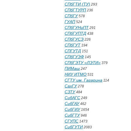
СПбГТИ (ТУ)
293
СПбГТУРП
236
СПбГУ
578
ГУАП
524
СПбГУНиПТ
291
СПбГУПТД
438
СПбГУСЭ
226
СПбГУТ
194
СПГУТД
151
СПбГУЭФ
145
СПбГЭТУ «ЛЭТИ»
379
ПИМаш
247
НИУ ИТМО
531
СГТУ им. Гагарина
114
СахГУ
278
СЗТУ
484
СибАГС
249
СибГАУ
462
СибГИУ
1654
СибГТУ
946
СГУПС
1473
СибГУТИ
2083