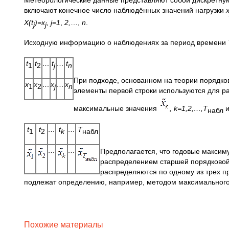
Метеорологические данные представляют собой дискретную
включают конечное число наблюдённых значений нагрузки
X
(
t
)=
x
,
j
=
1
,
2,
…,
n
.
j
j
Исходную информацию о наблюдениях за период времени
t
t
…
t
…
t
1
2
j
n
При подходе, основанном на теории порядко
x
x
…
x
…
x
1
2
j
n
элементы первой строки используются для р
максимальные значения
,
k
=1,2,…,
T
и
набл
t
t
…
t
…
T
1
2
k
набл
…
…
Предполагается, что годовые максим
распределением старшей порядковой 
распределяются по одному из трех п
подлежат определению, например, методом максимального
Похожие материалы