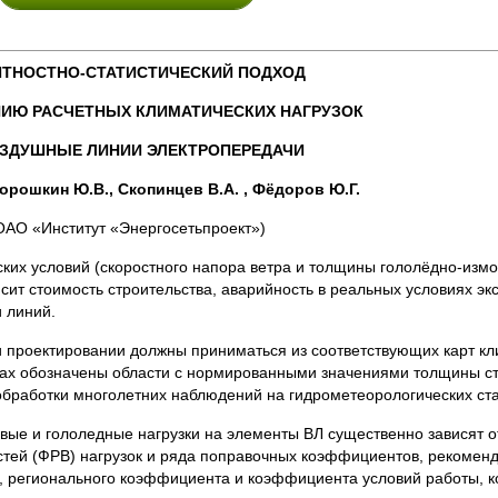
ЯТНОСТНО-СТАТИСТИЧЕСКИЙ ПОДХОД
НИЮ РАСЧЕТНЫХ КЛИМАТИЧЕСКИХ НАГРУЗОК
ОЗДУШНЫЕ ЛИНИИ ЭЛЕКТРОПЕРЕДАЧИ
Морошкин Ю.В., Скопинцев В.А. , Фёдоров Ю.Г.
ОАО «Институт «Энергосетьпроект»)
ких условий (скоростного напора ветра и толщины гололёдно-изм
исит стоимость строительства, аварийность в реальных условиях 
и линий.
и проектировании должны приниматься из соответствующих карт кл
тах обозначены области с нормированными значениями толщины ст
обработки многолетних наблюдений на гидрометеорологических ста
вые и гололедные нагрузки на элементы ВЛ существенно зависят 
стей (ФРВ) нагрузок и ряда поправочных коэффициентов, рекомен
 регионального коэффициента и коэффициента условий работы, к