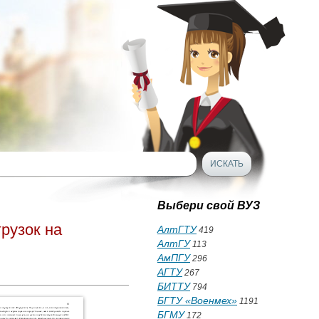
Выбери свой ВУЗ
рузок на
АлтГТУ
419
АлтГУ
113
АмПГУ
296
АГТУ
267
БИТТУ
794
БГТУ «Военмех»
1191
БГМУ
172