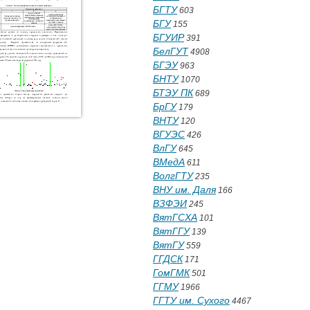
БГТУ
603
БГУ
155
БГУИР
391
БелГУТ
4908
БГЭУ
963
БНТУ
1070
БТЭУ ПК
689
БрГУ
179
ВНТУ
120
ВГУЭС
426
ВлГУ
645
ВМедА
611
ВолгГТУ
235
ВНУ им. Даля
166
ВЗФЭИ
245
ВятГСХА
101
ВятГГУ
139
ВятГУ
559
ГГДСК
171
ГомГМК
501
ГГМУ
1966
ГГТУ им. Сухого
4467