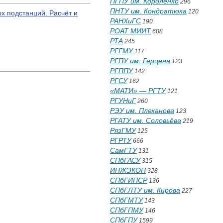
ПГПУ им. Короленко
296
ПНТУ им. Кондратюка
120
х подстанций. Расчёт и
РАНХиГС
190
РОАТ МИИТ
608
РТА
245
РГГМУ
117
РГПУ им. Герцена
123
РГППУ
142
РГСУ
162
«МАТИ» — РГТУ
121
РГУНиГ
260
РЭУ им. Плеханова
123
РГАТУ им. Соловьёва
219
РязГМУ
125
РГРТУ
666
СамГТУ
131
СПбГАСУ
315
ИНЖЭКОН
328
СПбГИПСР
136
СПбГЛТУ им. Кирова
227
СПбГМТУ
143
СПбГПМУ
146
СПбГПУ
1599