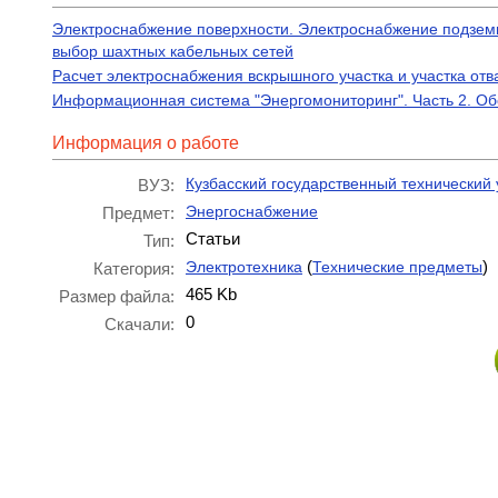
Электроснабжение поверхности. Электроснабжение подземно
выбор шахтных кабельных сетей
Расчет электроснабжения вскрышного участка и участка отв
Информационная система "Энергомониторинг". Часть 2. О
Информация о работе
Кузбасский государственный технический 
ВУЗ:
Энергоснабжение
Предмет:
Статьи
Тип:
(
)
Электротехника
Технические предметы
Категория:
465 Kb
Размер файла:
0
Скачали: