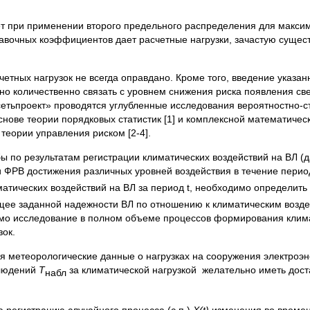
ет при применении второго предельного распределения для макси
авочных коэффициентов дает расчетные нагрузки, зачастую суще
четных нагрузок не всегда оправдано. Кроме того, введение указа
о количественно связать с уровнем снижения риска появления све
етьпроект» проводятся углубленные исследования вероятностно-с
снове теории порядковых статистик [1] и комплексной математичес
еории управления риском [2-4].
бы по результатам регистрации климатических воздействий на ВЛ (д
 ФРВ достижения различных уровней воздействия в течение периода
атических воздействий на ВЛ за период t, необходимо определить 
щее заданной надежности ВЛ по отношению к климатическим возде
имо исследование в полном объеме процессов формирования клима
зок.
 метеорологические данные о нагрузках на сооружения электроэн
блюдений
T
за климатической нагрузкой желательно иметь дост
набл