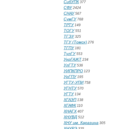
СибУПК
377
СФУ
2424
СНАУ
567
СумГУ
768
ТРТУ
149
ТОГУ
551
ТГЭУ
325
ТГУ (Томск)
276
ТГПУ
181
ТулГУ
553
УкрГАЖТ
234
УлГТУ
536
УИПКПРО
123
УрГПУ
195
УГТУ-УПИ
758
УГНТУ
570
УГТУ
134
ХГАЭП
138
ХГАФК
110
ХНАГХ
407
ХНУВД
512
ХНУ им. Каразина
305
ХНУРЭ
325