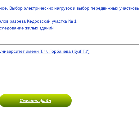
е. Выбор электрических нагрузок и выбор передвижных участковы
алов разреза Кедровский участка № 1
бследование жилых зданий
университет имени Т.Ф. Горбачева (КузГТУ)
Скачать файл