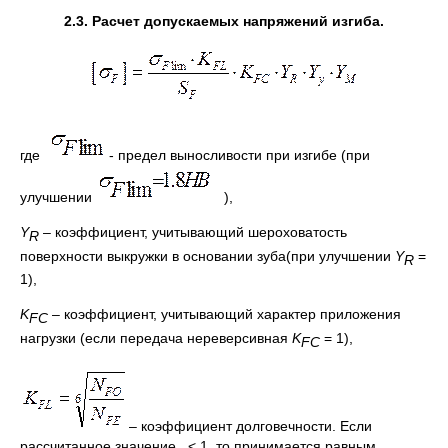
2
.3. Расчет допускаемых напряжений изгиба.
где
- предел выносливости при изгибе (при
улучшении
),
Y
– коэффициент, учитывающий шероховатость
R
поверхности выкружки в основании зуба(при улучшении
Y
=
R
1),
K
– коэффициент, учитывающий характер приложения
FC
нагрузки (если передача нереверсивная
K
= 1),
F
С
– коэффициент долговечности. Если
рассчитанное значение < 1, то принимается равным