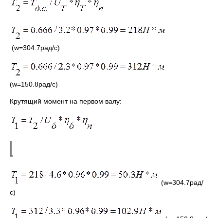
(w=304.7рад/с)
(w=150.8рад/с)
Крутящий момент на первом валу:
(w=304.7рад/
с)