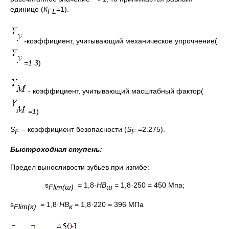
единице (
К
=1).
FL
-
коэффициент, учитывающий механическое упрочнение(
=1.3
)
- коэффициент, учитывающий масштабный фактор(
=1
)
S
– коэффициент безопасности (
S
=2.275).
F
F
Быстроходная ступень:
Предел выносливости зубьев при изгибе:
s
= 1,8
·НВ
= 1,8·250 = 450 Мпа;
Flim
(ш)
ш
s
= 1,8·
НВ
= 1,8·220 = 396 МПа
Flim
(к)
к