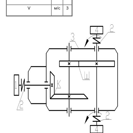
V
м/с
3