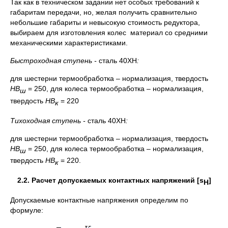
Так как в техническом задании нет особых требований к
габаритам передачи, но, желая получить сравнительно
небольшие габариты и невысокую стоимость редуктора,
выбираем для изготовления колес материал со средними
механическими характеристиками.
Быстроходная ступень -
сталь 40ХН
:
для шестерни термообработка – нормализация, твердость
НВ
= 250, для колеса термообработка – нормализация,
ш
твердость
НВ
= 220
к
Тихоходная ступень -
сталь 40ХН
:
для шестерни термообработка – нормализация, твердость
НВ
= 250, для колеса термообработка – нормализация,
ш
твердость
НВ
= 220.
к
2.2. Расчет допускаемых контактных напряжений [
s
]
H
Допускаемые контактные напряжения определим по
формуле: