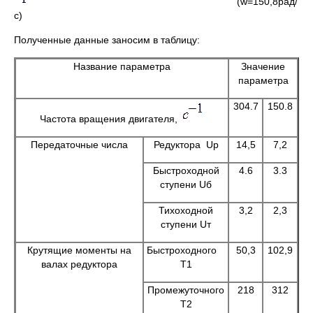
(w=150,8рад/
с)
Полученные данные заносим в таблицу:
Название параметра
Значение
параметра
304.7
150.8
Частота вращения двигателя,
Передаточные числа
Редуктора Uр
14,5
7,2
Быстроходной
4.6
3.3
ступени Uб
Тихоходной
3,2
2,3
ступени Uт
Крутящие моменты на
Быстроходного
50,3
102,9
валах редуктора
Т1
Промежуточного
218
312
Т2