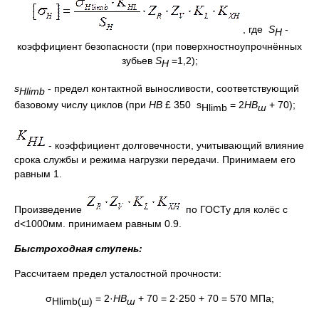
, где
S
-
H
коэффициент безопасности (при поверхностноупрочнённых
зубьев
S
=1,2);
H
s
- предел контактной выносливости, соответствующий
Н
limb
базовому числу циклов (при
НВ
£ 350 s
= 2
HB
+ 70);
Н
limb
ш
- коэффициент долговечности, учитывающий влияние
срока службы и режима нагрузки передачи. Принимаем его
равным 1.
Произведение
по ГОСТу для колёс с
d<1000мм. принимаем равным 0.9.
Быстроходная ступень:
Рассчитаем предел усталостной прочности:
σ
= 2·
НВ
+ 70 = 2·250 + 70 = 570 МПа;
Hlimb
(ш)
ш