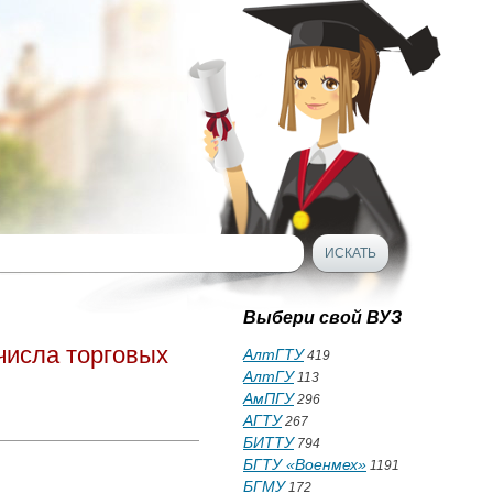
Выбери свой ВУЗ
числа торговых
АлтГТУ
419
АлтГУ
113
АмПГУ
296
АГТУ
267
БИТТУ
794
БГТУ «Военмех»
1191
БГМУ
172