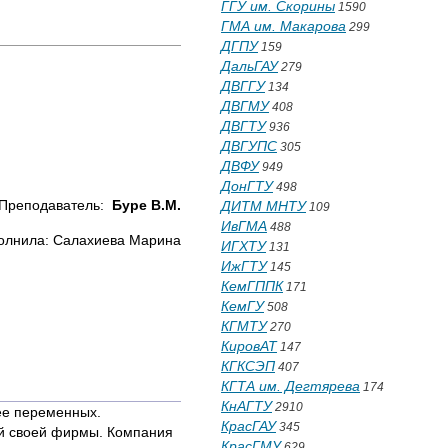
ГГУ им. Скорины
1590
ГМА им. Макарова
299
ДГПУ
159
ДальГАУ
279
ДВГГУ
134
ДВГМУ
408
ДВГТУ
936
ДВГУПС
305
ДВФУ
949
ДонГТУ
498
Преподаватель:
Буре В.М.
ДИТМ МНТУ
109
ИвГМА
488
олнила: Салахиева Марина
ИГХТУ
131
ИжГТУ
145
КемГППК
171
КемГУ
508
КГМТУ
270
КировАТ
147
КГКСЭП
407
КГТА им. Дегтярева
174
КнАГТУ
2910
ее переменных.
КрасГАУ
345
ий своей фирмы. Компания
КрасГМУ
629