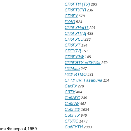
СПбГТИ (ТУ)
293
СПбГТУРП
236
СПбГУ
578
ГУАП
524
СПбГУНиПТ
291
СПбГУПТД
438
СПбГУСЭ
226
СПбГУТ
194
СПГУТД
151
СПбГУЭФ
145
СПбГЭТУ «ЛЭТИ»
379
ПИМаш
247
НИУ ИТМО
531
СГТУ им. Гагарина
114
СахГУ
278
СЗТУ
484
СибАГС
249
СибГАУ
462
СибГИУ
1654
СибГТУ
946
СГУПС
1473
СибГУТИ
2083
ения Фишера 4,1959.