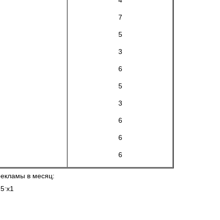
4
7
5
3
6
5
3
6
6
6
рекламы в месяц:
.
25
x1