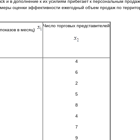
lick и в дополнение к их усилиям прибегает к персональным прод
 меры оценки эффективности ежегодный объем продаж по территор
Число торговых представителей
показов в месяц)
4
6
2
5
8
4
7
9