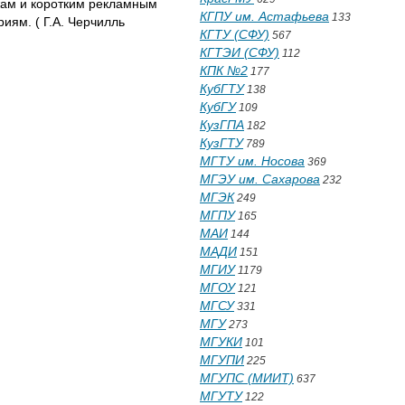
ажам и коротким рекламным
КГПУ им. Астафьева
133
иям. ( Г.А. Черчилль
КГТУ (СФУ)
567
КГТЭИ (СФУ)
112
КПК №2
177
КубГТУ
138
КубГУ
109
КузГПА
182
КузГТУ
789
МГТУ им. Носова
369
МГЭУ им. Сахарова
232
МГЭК
249
МГПУ
165
МАИ
144
МАДИ
151
МГИУ
1179
МГОУ
121
МГСУ
331
МГУ
273
МГУКИ
101
МГУПИ
225
МГУПС (МИИТ)
637
МГУТУ
122