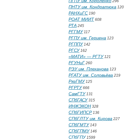
ПГПУ им. Короленко
296
ПНТУ им. Кондратюка
120
РАНХиГС
190
РОАТ МИИТ
608
РТА
245
РГГМУ
117
РГПУ им. Герцена
123
РГППУ
142
РГСУ
162
«МАТИ» — РГТУ
121
РГУНиГ
260
РЭУ им. Плеханова
123
РГАТУ им. Соловьёва
219
РязГМУ
125
РГРТУ
666
СамГТУ
131
СПбГАСУ
315
ИНЖЭКОН
328
СПбГИПСР
136
СПбГЛТУ им. Кирова
227
СПбГМТУ
143
СПбГПМУ
146
СПбГПУ
1599