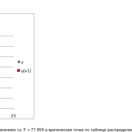
начимо т.к. F = 77.859 а критическая точка по таблице распредел