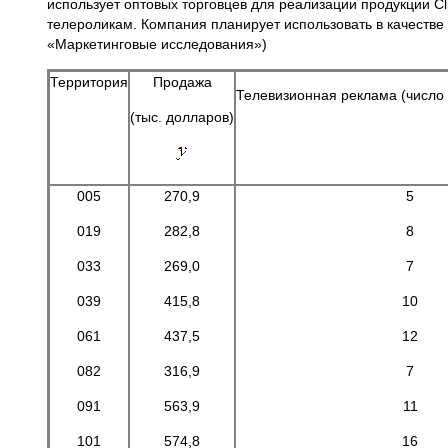
использует оптовых торговцев для реализации продукции C
телероликам. Компания планирует использовать в качестве
«Маркетинговые исследования»)
Территория
Продажа
Телевизионная реклама (число 
(тыс. долларов)
005
270,9
5
019
282,8
8
033
269,0
7
039
415,8
10
061
437,5
12
082
316,9
7
091
563,9
11
101
574,8
16