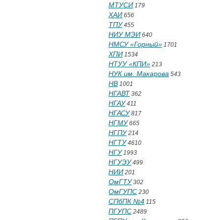
МТУСИ
179
ХАИ
656
ТПУ
455
НИУ МЭИ
640
НМСУ «Горный»
1701
ХПИ
1534
НТУУ «КПИ»
213
НУК им. Макарова
543
НВ
1001
НГАВТ
362
НГАУ
411
НГАСУ
817
НГМУ
665
НГПУ
214
НГТУ
4610
НГУ
1993
НГУЭУ
499
НИИ
201
ОмГТУ
302
ОмГУПС
230
СПбПК №4
115
ПГУПС
2489