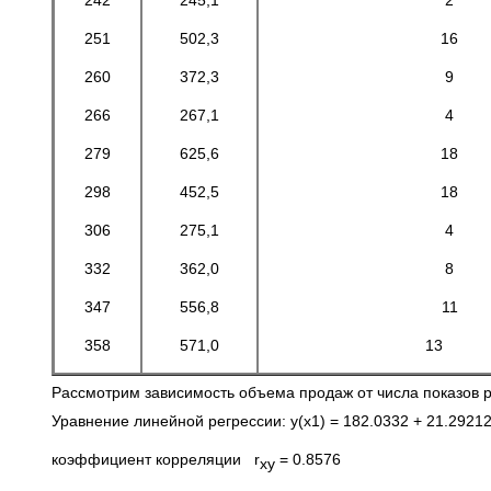
242
245,1
2
251
502,3
16
260
372,3
9
266
267,1
4
279
625,6
18
298
452,5
18
306
275,1
4
332
362,0
8
347
556,8
11
358
571,0
13
Рассмотрим зависимость объема продаж от числа показов 
Уравнение линейной регрессии: y(x1) = 182.0332 + 21.2921
коэффициент корреляции r
= 0.8576
xy