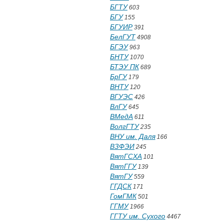
БГТУ
603
БГУ
155
БГУИР
391
БелГУТ
4908
БГЭУ
963
БНТУ
1070
БТЭУ ПК
689
БрГУ
179
ВНТУ
120
ВГУЭС
426
ВлГУ
645
ВМедА
611
ВолгГТУ
235
ВНУ им. Даля
166
ВЗФЭИ
245
ВятГСХА
101
ВятГГУ
139
ВятГУ
559
ГГДСК
171
ГомГМК
501
ГГМУ
1966
ГГТУ им. Сухого
4467