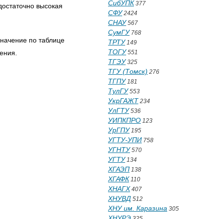
СибУПК
377
достаточно высокая
СФУ
2424
СНАУ
567
СумГУ
768
значение по таблице
ТРТУ
149
ТОГУ
ения.
551
ТГЭУ
325
ТГУ (Томск)
276
ТГПУ
181
ТулГУ
553
УкрГАЖТ
234
УлГТУ
536
УИПКПРО
123
УрГПУ
195
УГТУ-УПИ
758
УГНТУ
570
УГТУ
134
ХГАЭП
138
ХГАФК
110
ХНАГХ
407
ХНУВД
512
ХНУ им. Каразина
305
ХНУРЭ
325