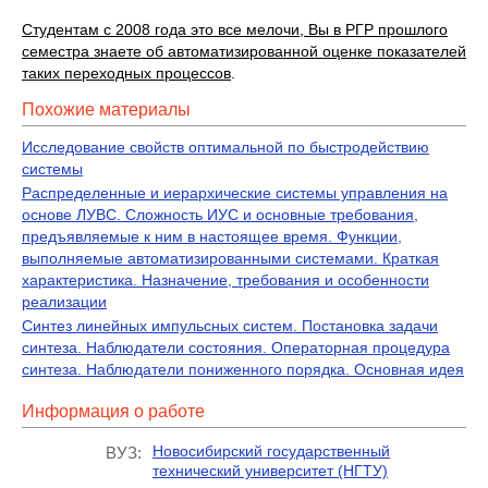
Студентам с 2008 года это все мелочи, Вы в РГР прошлого
семестра знаете об автоматизированной оценке показателей
таких переходных процессов
.
Похожие материалы
Исследование свойств оптимальной по быстродействию
системы
Распределенные и иерархические системы управления на
основе ЛУВС. Сложность ИУС и основные требования,
предъявляемые к ним в настоящее время. Функции,
выполняемые автоматизированными системами. Краткая
характеристика. Назначение, требования и особенности
реализации
Синтез линейных импульсных систем. Постановка задачи
синтеза. Наблюдатели состояния. Операторная процедура
синтеза. Наблюдатели пониженного порядка. Основная идея
Информация о работе
Новосибирский государственный
ВУЗ:
технический университет (НГТУ)