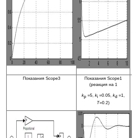
Показания Scope3
Показания Scope1
(реакция на 1
k
=5,
k
=0.05,
k
=1,
p
i
d
T
=0.2)