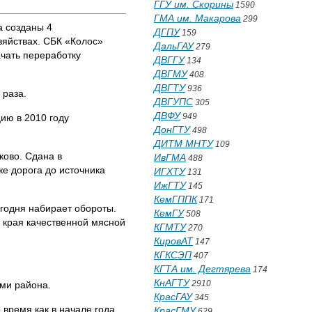
ГГУ им. Скорины
1590
ГМА им. Макарова
299
а созданы 4
ДГПУ
159
зяйствах. СБК «Колос»
ДальГАУ
279
ачать переработку
ДВГГУ
134
ДВГМУ
408
ДВГТУ
936
 раза.
ДВГУПС
305
ДВФУ
949
ию в 2010 году
ДонГТУ
498
ДИТМ МНТУ
109
ково. Сдана в
ИвГМА
488
е дорога до источника
ИГХТУ
131
ИжГТУ
145
КемГППК
171
годня набирает обороты.
КемГУ
508
 края качественной мясной
КГМТУ
270
КировАТ
147
КГКСЭП
407
КГТА им. Дегтярева
174
КнАГТУ
2910
ми района.
КрасГАУ
345
 время как в начале года
КрасГМУ
629