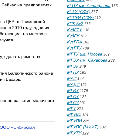
. Сейчас на предприятиях
КГПУ им. Астафьева
133
КГТУ (СФУ)
567
КГТЭИ (СФУ)
112
ы в ЦБР, в Приморской
КПК №2
177
ца в 2010 году, одна из
КубГТУ
138
работающие на местах в
КубГУ
109
олучить
КузГПА
182
КузГТУ
789
МГТУ им. Носова
369
, сделать ремонт во
МГЭУ им. Сахарова
232
МГЭК
249
МГПУ
165
тия Балахтинского района
МАИ
144
ич Бахарь.
МАДИ
151
МГИУ
1179
МГОУ
121
ренное развитие молочного
МГСУ
331
МГУ
273
МГУКИ
101
МГУПИ
225
МГУПС (МИИТ)
е ООО «Сибирская
637
МГУТУ
122