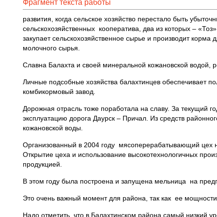
Фрагмент текста работы
развития, когда сельское хозяйство перестало быть убыточ
сельскохозяйственных кооператива, два из которых – «Тоз
закупает сельскохозяйственное сырье и производит корма 
молочного сырья.
Славна Балахта и своей минеральной кожановской водой, ро
Личные подсобные хозяйства балахтинцев обеспечивает п
комбикормовый завод.
Дорожная отрасль тоже поработала на славу. За текущий го
эксплуатацию дорога Даурск – Причал. Из средств районно
кожановской воды.
Организованный в 2004 году мясоперерабатывающий цех на
Открытие цеха и использование высокотехнологичных прои
продукцией.
В этом году была построена и запущена мельница на пред
Это очень важный момент для района, так как ее мощност
Надо отметить, что в Балахтинском района самый низкий ур