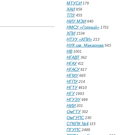
МТУСИ
179
ХАИ
656
ТПУ
455
НИУ МЭИ
640
НМСУ «Горный»
1701
ХПИ
1534
НТУУ «КПИ»
213
НУК им. Макарова
543
НВ
1001
НГАВТ
362
НГАУ
411
НГАСУ
817
НГМУ
665
НГПУ
214
НГТУ
4610
НГУ
1993
НГУЭУ
499
НИИ
201
ОмГТУ
302
ОмГУПС
230
СПбПК №4
115
ПГУПС
2489