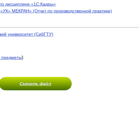
 по дисциплине «1С:Кадры»
«УК» МЕКРАН» (Отчет по производственной практике)
кий университет (СибГТУ)
)
 предметы
Скачать файл