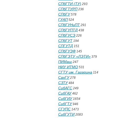
СПбГТИ (ТУ)
293
СПбГТУРП
236
СПбГУ
578
ГУАП
524
СПбГУНиПТ
291
СПбГУПТД
438
СПбГУСЭ
226
СПбГУТ
194
СПГУТД
151
СПбГУЭФ
145
СПбГЭТУ «ЛЭТИ»
379
ПИМаш
247
НИУ ИТМО
531
СГТУ им. Гагарина
114
СахГУ
278
СЗТУ
484
СибАГС
249
СибГАУ
462
СибГИУ
1654
СибГТУ
946
СГУПС
1473
СибГУТИ
2083