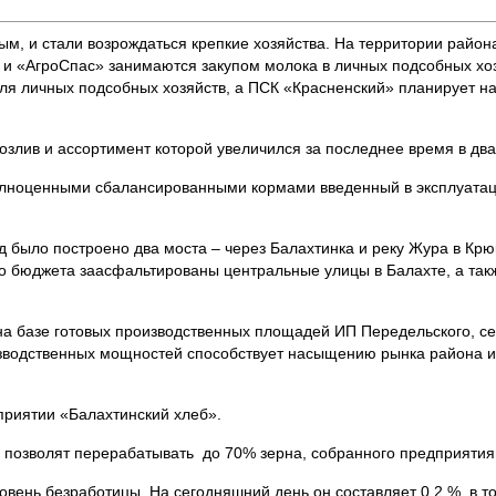
ным, и стали возрождаться крепкие хозяйства. На территории район
» и «АгроСпас» занимаются закупом молока в личных подсобных хо
для личных подсобных хозяйств, а ПСК «Красненский» планирует н
злив и ассортимент которой увеличился за последнее время в два
олноценными сбалансированными кормами введенный в эксплуатац
д было построено два моста – через Балахтинка и реку Жура в Крю
го бюджета заасфальтированы центральные улицы в Балахте, а такж
 базе готовых производственных площадей ИП Передельского, се
зводственных мощностей способствует насыщению рынка района и
приятии «Балахтинский хлеб».
и позволят перерабатывать до 70% зерна, собранного предприятия
овень безработицы. На сегодняшний день он составляет 0,2 %, в то