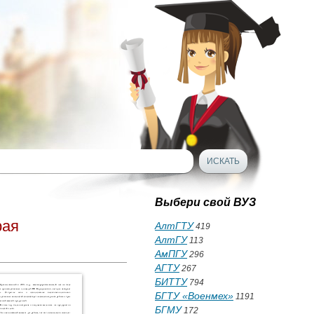
Выбери свой ВУЗ
рая
АлтГТУ
419
АлтГУ
113
АмПГУ
296
АГТУ
267
БИТТУ
794
БГТУ «Военмех»
1191
БГМУ
172