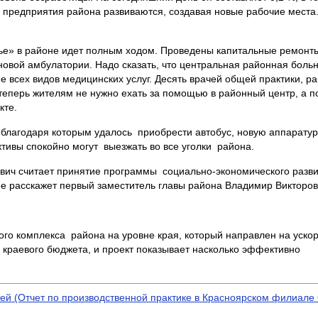
то предприятия района развиваются, создавая новые рабочие места
ье» в районе идет полным ходом. Проведены капитальные ремонт
овой амбулатории. Надо сказать, что центральная районная больни
е всех видов медицинских услуг. Десять врачей общей практики, 
еперь жителям не нужно ехать за помощью в районный центр, а п
кте.
благодаря которым удалось приобрести автобус, новую аппаратуру
ктивы спокойно могут выезжать во все уголки района.
вич считает принятие программы социально-экономического разви
ее расскажет первый заместитель главы района Владимир Викторов
го комплекса района на уровне края, который направлен на уско
х краевого бюджета, и проект показывает насколько эффективно
ей (Отчет по производственной практике в Красноярском филиал