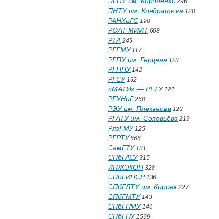
ПГПУ им. Короленко
296
ПНТУ им. Кондратюка
120
РАНХиГС
190
РОАТ МИИТ
608
РТА
245
РГГМУ
117
РГПУ им. Герцена
123
РГППУ
142
РГСУ
162
«МАТИ» — РГТУ
121
РГУНиГ
260
РЭУ им. Плеханова
123
РГАТУ им. Соловьёва
219
РязГМУ
125
РГРТУ
666
СамГТУ
131
СПбГАСУ
315
ИНЖЭКОН
328
СПбГИПСР
136
СПбГЛТУ им. Кирова
227
СПбГМТУ
143
СПбГПМУ
146
СПбГПУ
1599