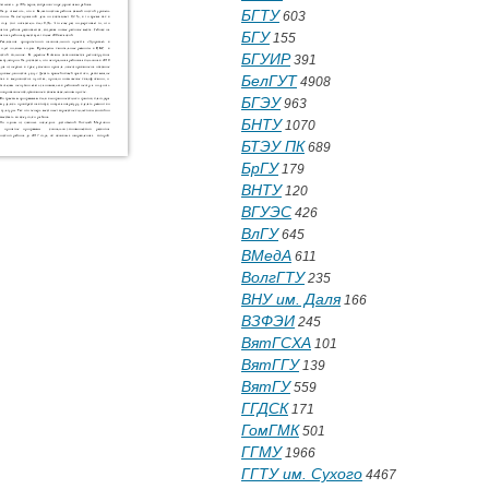
БГТУ
603
БГУ
155
БГУИР
391
БелГУТ
4908
БГЭУ
963
БНТУ
1070
БТЭУ ПК
689
БрГУ
179
ВНТУ
120
ВГУЭС
426
ВлГУ
645
ВМедА
611
ВолгГТУ
235
ВНУ им. Даля
166
ВЗФЭИ
245
ВятГСХА
101
ВятГГУ
139
ВятГУ
559
ГГДСК
171
ГомГМК
501
ГГМУ
1966
ГГТУ им. Сухого
4467