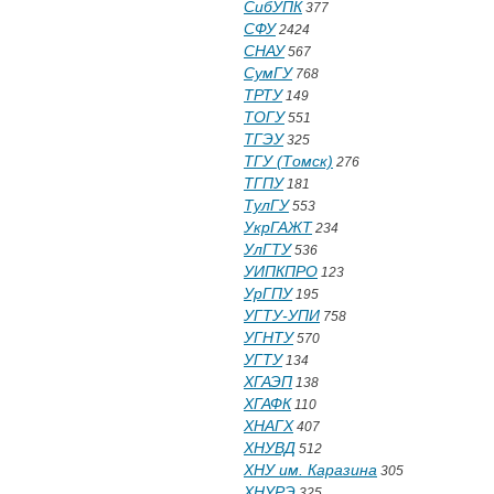
СибУПК
377
СФУ
2424
СНАУ
567
СумГУ
768
ТРТУ
149
ТОГУ
551
ТГЭУ
325
ТГУ (Томск)
276
ТГПУ
181
ТулГУ
553
УкрГАЖТ
234
УлГТУ
536
УИПКПРО
123
УрГПУ
195
УГТУ-УПИ
758
УГНТУ
570
УГТУ
134
ХГАЭП
138
ХГАФК
110
ХНАГХ
407
ХНУВД
512
ХНУ им. Каразина
305
ХНУРЭ
325