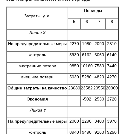
Периоды
Затраты, у. е.
5
6
7
8
Линия Х
На предупредительные меры
2270
1980
2090
2510
контроль
5930
6162
6060
6140
внутренние потери
9850
10160
7580
7440
внешние потери
5030
5280
4820
4270
Общие затраты на качество
23080
23582
20550
20360
Экономия
-502
2530
2720
Линия
Y
На предупредительные меры
2060
2290
3400
3970
контроль
8940
9490
9160
9250