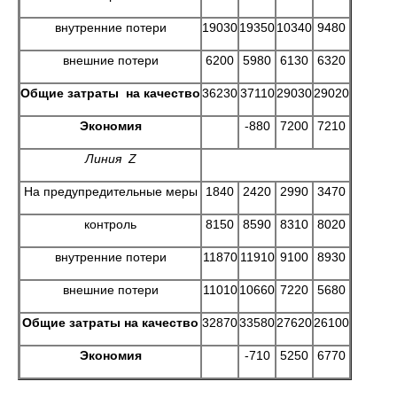
внутренние потери
19030
19350
10340
9480
внешние потери
6200
5980
6130
6320
Общие затраты на качество
36230
37110
29030
29020
Экономия
-880
7200
7210
Линия
Z
На предупредительные меры
1840
2420
2990
3470
контроль
8150
8590
8310
8020
внутренние потери
11870
11910
9100
8930
внешние потери
11010
10660
7220
5680
Общие затраты на качество
32870
33580
27620
26100
Экономия
-710
5250
6770