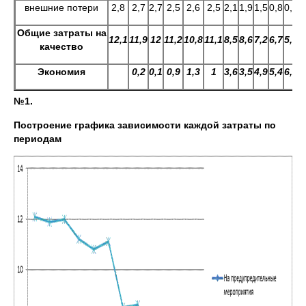
внешние потери
2,8
2,7
2,7
2,5
2,6
2,5
2,1
1,9
1,5
0,8
0,5
0
Общие затраты на
12,1
11,9
12
11,2
10,8
11,1
8,5
8,6
7,2
6,7
5,9
5
качество
Экономия
0,2
0,1
0,9
1,3
1
3,6
3,5
4,9
5,4
6,2
6
№1.
Построение графика зависимости каждой затраты по
периодам