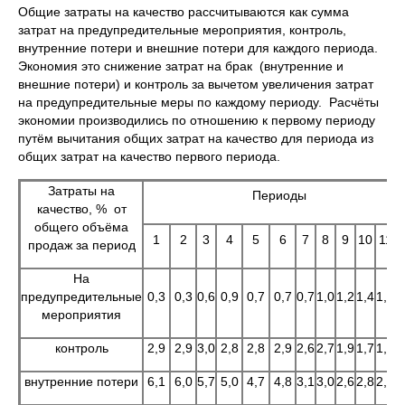
Общие затраты на качество рассчитываются как сумма
затрат на предупредительные мероприятия, контроль,
внутренние потери и внешние потери для каждого периода.
Экономия это снижение затрат на брак (внутренние и
внешние потери) и контроль за вычетом увеличения затрат
на предупредительные меры по каждому периоду. Расчёты
экономии производились по отношению к первому периоду
путём вычитания общих затрат на качество для периода из
общих затрат на качество первого периода.
Затраты на
Периоды
качество, % от
общего объёма
1
2
3
4
5
6
7
8
9
10
11
1
продаж за период
На
предупредительные
0,3
0,3
0,6
0,9
0,7
0,7
0,7
1,0
1,2
1,4
1,3
1
мероприятия
контроль
2,9
2,9
3,0
2,8
2,8
2,9
2,6
2,7
1,9
1,7
1,5
1
внутренние потери
6,1
6,0
5,7
5,0
4,7
4,8
3,1
3,0
2,6
2,8
2,6
2