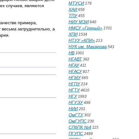
МТУСИ
179
ех случаев, являются
ХАИ
656
ТПУ
455
НИУ МЭИ
640
качестве примера,
НМСУ «Горный»
1701
т весьма затруднительно, а
ХПИ
1534
арии.
НТУУ «КПИ»
213
НУК им. Макарова
543
НВ
1001
НГАВТ
362
НГАУ
411
НГАСУ
817
НГМУ
665
НГПУ
214
НГТУ
4610
НГУ
1993
НГУЭУ
499
НИИ
201
ОмГТУ
302
ОмГУПС
230
СПбПК №4
115
ПГУПС
2489