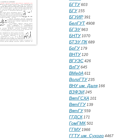
БГТУ
603
БГУ
155
БГУИР
391
БелГУТ
4908
БГЭУ
963
БНТУ
1070
БТЭУ ПК
689
БрГУ
179
ВНТУ
120
ВГУЭС
426
ВлГУ
645
ВМедА
611
ВолгГТУ
235
ВНУ им. Даля
166
ВЗФЭИ
245
ВятГСХА
101
ВятГГУ
139
ВятГУ
559
ГГДСК
171
ГомГМК
501
ГГМУ
1966
ГГТУ им. Сухого
4467