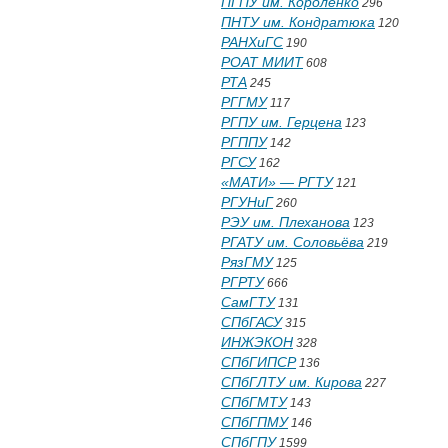
ПГПУ им. Короленко
296
ПНТУ им. Кондратюка
120
РАНХиГС
190
РОАТ МИИТ
608
РТА
245
РГГМУ
117
РГПУ им. Герцена
123
РГППУ
142
РГСУ
162
«МАТИ» — РГТУ
121
РГУНиГ
260
РЭУ им. Плеханова
123
РГАТУ им. Соловьёва
219
РязГМУ
125
РГРТУ
666
СамГТУ
131
СПбГАСУ
315
ИНЖЭКОН
328
СПбГИПСР
136
СПбГЛТУ им. Кирова
227
СПбГМТУ
143
СПбГПМУ
146
СПбГПУ
1599