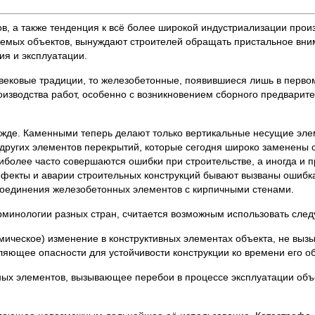
ов, а также тенденция к всё более широкой индустриализации прои
аемых объектов, вынуждают строителей обращать пристальное вн
ия и эксплуатации.
вековые традиции, то железобетонные, появившиеся лишь в перво
оизводства работ, особенно с возникновением сборного предварит
режде. Каменными теперь делают только вертикальные несущие эл
и других элементов перекрытий, которые сегодня широко заменен
более часто совершаются ошибки при строительстве, а иногда и 
фекты и аварии строительных конструкций бывают вызваны ошибка
соединения железобетонных элементов с кирпичными стенами.
рминологии разных стран, считается возможным использовать сле
мическое) изменение в конструктивных элементах объекта, не вы
ляющее опасности для устойчивости конструкции ко времени его о
ных элементов, вызывающее перебои в процессе эксплуатации об