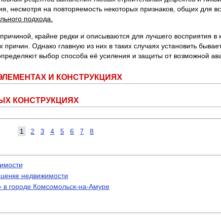
ия, несмотря на повторяемость некоторых признаков, общих для вс
льного подхода.
 причиной, крайне редки и описываются для лучшего восприятия в 
 причин. Однако главную из них в таких случаях установить бывае
определяют выбор способа её усиления и защиты от возможной ав
ЭЛЕМЕНТАХ И КОНСТРУКЦИЯХ
НЫХ КОНСТРУКЦИЯХ
1
2
3
4
5
6
7
8
жимости
оценке недвижимости
» в городе Комсомольск-на-Амуре