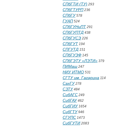
СПбГТИ (ТУ)
293
СПбГТУРП
236
СПбГУ
578
ГУАП
524
СПбГУНиПТ
291
СПбГУПТД
438
СПбГУСЭ
226
СПбГУТ
194
СПГУТД
151
СПбГУЭФ
145
СПбГЭТУ «ЛЭТИ»
379
ПИМаш
247
НИУ ИТМО
531
СГТУ им. Гагарина
114
СахГУ
278
СЗТУ
484
СибАГС
249
СибГАУ
462
СибГИУ
1654
СибГТУ
946
СГУПС
1473
СибГУТИ
2083