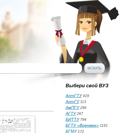
Выбери свой ВУЗ
АлтГТУ
419
АлтГУ
113
АмПГУ
296
АГТУ
267
БИТТУ
794
БГТУ «Военмех»
1191
БГМУ
172