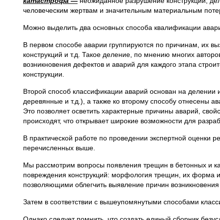
катастрофа
—
неожиданное разрушение конструкции, дел
человеческим жертвам и значительным материальным поте
Можно выделить два основных способа квалификации авари
В первом способе аварии группируются по причинам, их в
конструкций и т.д. Такое деление, по мнению многих авторо
возникновения дефектов и аварий для каждого этапа строи
конструкции.
Второй способ классификации аварий основан на делении и
деревянные и т.д.), а также ко второму способу отнесены а
Это позволяет осветить характерные причины аварий, свойс
происходят, что открывает широкие возможности для разраб
В практической работе по проведении экспертной оценки р
перечисленных выше.
Мы рассмотрим вопросы появления трещин в бетонных и к
повреждения конструкций: морфология трещин, их форма и 
позволяющими облегчить выявление причин возникновения 
Затем в соответствии с вышеупомянутыми способами класс
Однако следует помнить, что создать единый сборник без