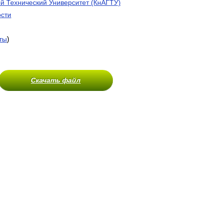
й Технический Университет (КнАГТУ)
ости
)
ты
Скачать файл