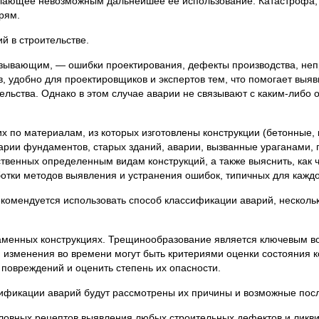
ающее невозможным дальнейшее её использование. Катастрофа, к
рям.
й в строительстве.
ызывающим, — ошибки проектирования, дефекты производства, неп
в, удобно для проектировщиков и экспертов тем, что помогает выя
тельства. Однако в этом случае аварии не связывают с каким-либ
х по материалам, из которых изготовлены конструкции (бетонные,
варии фундаментов, старых зданий, аварии, вызванные ураганами, п
твенных определенным видам конструкций, а также выяснить, как ч
отки методов выявления и устранения ошибок, типичных для каждо
екомендуется использовать способ классификации аварий, нескол
аменных конструкциях. Трещинообразование является ключевым в
изменения во времени могут быть критериями оценки состояния к
повреждений и оценить степень их опасности.
ификации аварий будут рассмотрены их причины и возможные посл
условных рецептов выявления любых строительных дефектов и лик