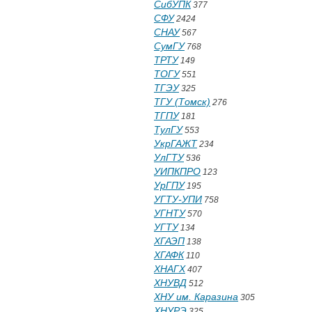
СибУПК
377
СФУ
2424
СНАУ
567
СумГУ
768
ТРТУ
149
ТОГУ
551
ТГЭУ
325
ТГУ (Томск)
276
ТГПУ
181
ТулГУ
553
УкрГАЖТ
234
УлГТУ
536
УИПКПРО
123
УрГПУ
195
УГТУ-УПИ
758
УГНТУ
570
УГТУ
134
ХГАЭП
138
ХГАФК
110
ХНАГХ
407
ХНУВД
512
ХНУ им. Каразина
305
ХНУРЭ
325