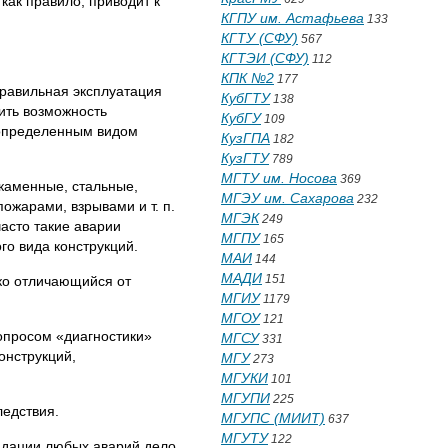
ак правило, приводит к
КГПУ им. Астафьева
133
КГТУ (СФУ)
567
КГТЭИ (СФУ)
112
КПК №2
177
равильная эксплуатация
КубГТУ
138
вить возможность
КубГУ
109
о определенным видом
КузГПА
182
КузГТУ
789
МГТУ им. Носова
369
 каменные, стальные,
МГЭУ им. Сахарова
232
ожарами, взрывами и т. п.
МГЭК
249
асто такие аварии
МГПУ
165
го вида конструкций.
МАИ
144
МАДИ
151
ько отличающийся от
МГИУ
1179
МГОУ
121
опросом «диагностики»
МГСУ
331
онструкций,
МГУ
273
МГУКИ
101
МГУПИ
225
едствия.
МГУПС (МИИТ)
637
МГУТУ
122
видации любых аварий дело