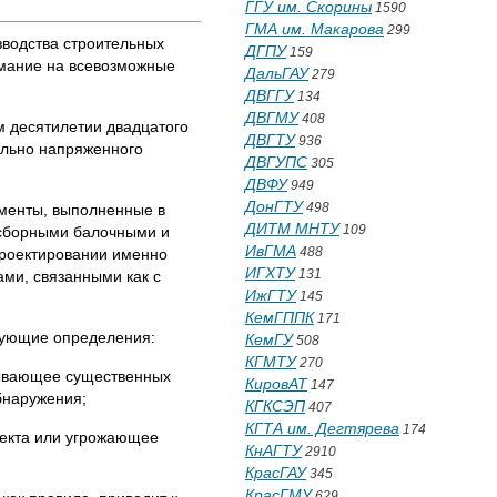
ГГУ им. Скорины
1590
ГМА им. Макарова
299
зводства строительных
ДГПУ
159
имание на всевозможные
ДальГАУ
279
ДВГГУ
134
ДВГМУ
408
м десятилетии двадцатого
ДВГТУ
936
ельно напряженного
ДВГУПС
305
ДВФУ
949
ДонГТУ
498
ементы, выполненные в
ДИТМ МНТУ
109
ы сборными балочными и
ИвГМА
488
проектировании именно
ИГХТУ
131
ми, связанными как с
ИжГТУ
145
КемГППК
171
дующие определения:
КемГУ
508
КГМТУ
270
зывающее существенных
КировАТ
147
бнаружения;
КГКСЭП
407
КГТА им. Дегтярева
174
ъекта или угрожающее
КнАГТУ
2910
КрасГАУ
345
КрасГМУ
629