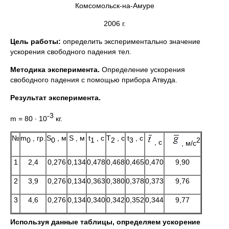
Комсомольск-на-Амуре
2006 г.
Цель работы:
определить экспериментально значение
ускорения свободного падения тел.
Методика эксперимента.
Определение ускорения
свободного падения с помощью прибора Атвуда.
Результат эксперимента.
-3
m = 80 ∙ 10
кг.
№
m
, гр.
S
, м
S , м
t
, c
T
, c
t
, c
0
0
1
2
3
2
, c
, м/c
1
2,4
0,276
0,134
0,478
0,468
0,465
0,470
9,90
2
3,9
0,276
0,134
0,363
0,380
0,378
0,373
9,76
3
4,6
0,276
0,134
0,340
0,342
0,352
0,344
9,77
Используя данные таблицы, определяем ускорение