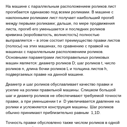
На машине с параллельным расположением роликов лист
прогибается одинаково под всеми роликами. В машине с
наклонными роликами лист получает наибольший прогиб
между первыми роликами; дальше, по мере продвижения
листа, прогиб его уменьшается и последних роликов
кривизна (коробоватость, волнистость) полностью
выправляется – в этом состоит преимущество правки листов
(полосы) на этих машинах, по сравнению с правкой на
машинах с параллельным расположением роликов.
Основными параметрами листоправильных роликовых
машин является: диаметр роликов D; шаг роликов t, число
роликов n, длина бочки роликов L и толщина листов h,
подвергаемых правке на данной машине.
Диаметр и шаг роликов обуславливает качество правки и
усилие на ролики правильной машины. Слишком большой
шаг и диаметр роликов не обеспечивают требуемой точности
правки, а при уменьшении t и D увеличивается давление на
ролики и усложняется конструкция машины. Шаг роликов
обычно принимают приблизительно равным 1,1D.
Точность правки обусловлено также числом роликов в одной