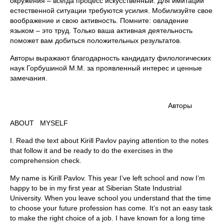
окружения – всегда процесс искусственный. Для имитации
естественной ситуации требуются усилия. Мобилизуйте свое
воображение и свою активность. Помните: овладение
языком – это труд. Только ваша активная деятельность
поможет вам добиться положительных результатов.
Авторы выражают благодарность кандидату филологических
наук Горбушиной М.М. за проявленный интерес и ценные
замечания.
Авторы
ABOUT MYSELF
I. Read the text about Kirill Pavlov paying attention to the notes
that follow it and be ready to do the exercises in the
comprehension check.
My name is Kirill Pavlov. This year I’ve left school and now I’m
happy to be in my first year at Siberian State Industrial
University. When you leave school you understand that the time
to choose your future profession has come. It’s not an easy task
to make the right choice of a job. I have known for a long time