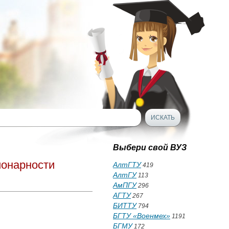
Выбери свой ВУЗ
ионарности
АлтГТУ
419
АлтГУ
113
АмПГУ
296
АГТУ
267
БИТТУ
794
БГТУ «Военмех»
1191
БГМУ
172