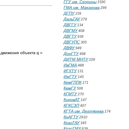
ГГУ им. Скорины
1590
ГМА им. Макарова
299
ДГПУ
159
ДальГАУ
279
ДВГГУ
134
ДВГМУ
408
ДВГТУ
936
ДВГУПС
305
ДВФУ
949
 движения объекта q =
ДонГТУ
498
ДИТМ МНТУ
109
ИвГМА
488
ИГХТУ
131
ИжГТУ
145
КемГППК
171
КемГУ
508
КГМТУ
270
КировАТ
147
КГКСЭП
407
КГТА им. Дегтярева
174
КнАГТУ
2910
КрасГАУ
345
КрасГМУ
629