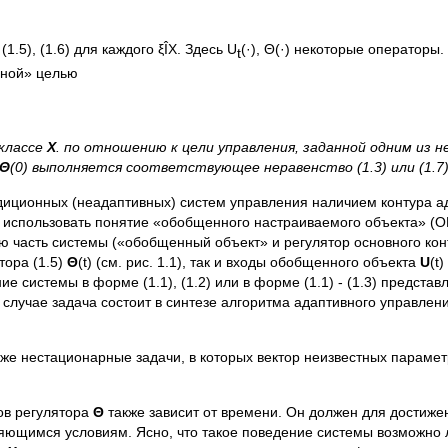
1.5), (1.6) для каждого ξÎX. Здесь U
(·), Θ(·) некоторые операторы
t
енной» целью
 классе
X
.
по отношению к цели управления, заданной одним из нера
Θ
(0)
выполняется соответствующее неравенство (1.3) или (1.7)
диционных (неадаптивных) систем управления наличием контура ад
 использовать понятие «обобщенного настраиваемого объекта» (
 часть системы («обобщенный объект» и регулятор основного конт
тора (1.5)
Θ
(t) (см. рис. 1.1), так и входы обобщенного объекта
U
(t)
е системы в форме (1.1), (1.2) или в форме (1.1) - (1.3) представ
учае задача состоит в синтезе алгоритма адаптивного управления (
же нестационарные задачи, в которых вектор неизвестных параме
ов регулятора
Θ
также зависит от времени. Он должен для достиже
няющимся условиям. Ясно, что такое поведение системы возможно