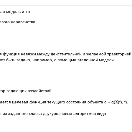
я модель и т.п.
евого неравенства
я функция невязки между действительной и желаемой траекторией
жет быть задано, например, с помощью эталонной модели
тор задающих воздействий.
учается целевая функция текущего состояния объекта q = q(
X
(t), t).
я из заданного класса двухуровневых алгоритмов вида