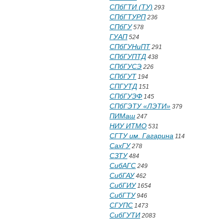
СПбГТИ (ТУ)
293
СПбГТУРП
236
СПбГУ
578
ГУАП
524
СПбГУНиПТ
291
СПбГУПТД
438
СПбГУСЭ
226
СПбГУТ
194
СПГУТД
151
СПбГУЭФ
145
СПбГЭТУ «ЛЭТИ»
379
ПИМаш
247
НИУ ИТМО
531
СГТУ им. Гагарина
114
СахГУ
278
СЗТУ
484
СибАГС
249
СибГАУ
462
СибГИУ
1654
СибГТУ
946
СГУПС
1473
СибГУТИ
2083