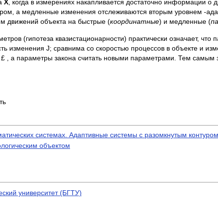
та
X
, когда в измерениях накапливается достаточно информации о 
ором, а медленные изменения отслеживаются вторым уровнем -ада
ем движений объекта на быстрые (
координатные
) и медленные (
п
тров (гипотеза квазистационарности) практически означает, что 
ть изменения J; сравнима со скоростью процессов в объекте и из
 £ , а параметры закона считать новыми параметрами. Тем самым з
ть
матических системах. Адаптивные системы с разомкнутым контуро
ологическим объектом
еский университет (БГТУ)