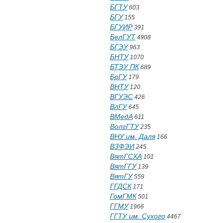
БГТУ
603
БГУ
155
БГУИР
391
БелГУТ
4908
БГЭУ
963
БНТУ
1070
БТЭУ ПК
689
БрГУ
179
ВНТУ
120
ВГУЭС
426
ВлГУ
645
ВМедА
611
ВолгГТУ
235
ВНУ им. Даля
166
ВЗФЭИ
245
ВятГСХА
101
ВятГГУ
139
ВятГУ
559
ГГДСК
171
ГомГМК
501
ГГМУ
1966
ГГТУ им. Сухого
4467