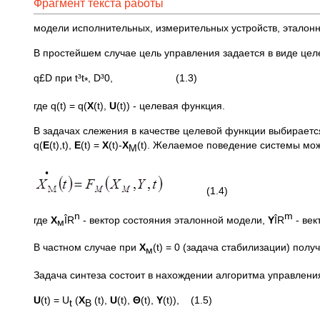
Фрагмент текста работы
модели исполнительных, измерительных устройств, эталонна
В простейшем случае цель управления задается в виде цел
q£D при t³t
, D³0, (1.3)
*
где q(t) = q(
X
(t),
U
(t)) - целевая функция.
В задачах слежения в качестве целевой функции выбираетс
q(
E
(t),t),
E
(t) =
X
(t)-
X
(t). Желаемое поведение системы мо
M
(1.4)
n
m
где
Х
ÎR
- вектор состояния эталонной модели,
Y
ÎR
- век
м
В частном случае при
Х
(t) = 0 (задача стабилизации) пол
м
Задача синтеза состоит в нахождении алгоритма управлени
U
(t) = U
(
X
(t),
U
(t),
Θ
(t),
Y
(t)), (1.5)
t
B