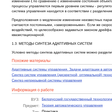
изменении ξ по сравнению с изменением состояния объек
процессы управляются первым уровнем системы - регулят
система управления находится в соответствии с разделени
Предположения о медленном изменении неизвестных параме
считаются постоянными, «замороженными». Если же скорос
воздействий, то целесообразно задаваться законом дрейфа
квазистационарной.
1.3. МЕТОДЫ СИНТЕЗА АДАПТИВНЫХ СИСТЕМ
Условно методы синтеза адаптивных систем можно раздели
Похожие материалы
Адаптивные системы управления. Задачи адаптации в авто
Синтез систем управления (дискретной, оптимальной) техн
Синтез непрерывной системы управления
Информация о работе
Белорусский государственный технологич
ВУЗ:
Теория автоматического управления
Предмет:
Практика
Тип: