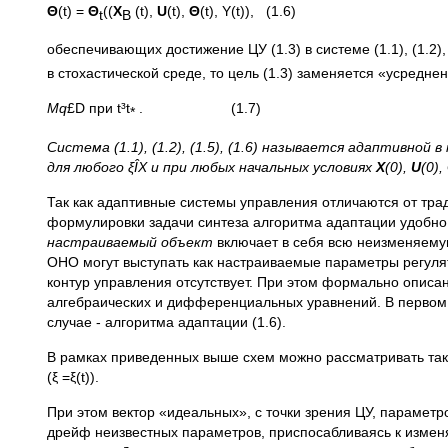
Θ
(t) =
Θ
((
X
(t),
U
(t),
Θ
(t), Y(t)), (1.6)
t
B
обеспечивающих достижение ЦУ (1.3) в системе (1.1), (1.2), (
в стохастической среде, то цель (1.3) заменяется «усредн
М
q
£D при t³t
. (1.7)
*
Система (1.1), (1.2), (1.5), (1.6) называется адаптивной в
для любого ξ
Î
X
и при любых начальных условиях
Х
(0),
U
(0),
Так как адаптивные системы управления отличаются от тра
формулировки задачи синтеза алгоритма адаптации удобно
настраиваемый объект
включает в себя всю неизменяемую
ОНО могут выступать как настраиваемые параметры регуля
контур управления отсутствует. При этом формально описани
алгебраических и дифференциальных уравнений. В первом сл
случае - алгоритма адаптации (1.6).
В рамках приведенных выше схем можно рассматривать так
(ξ =ξ(t)).
При этом вектор «идеальных», с точки зрения ЦУ, параметр
дрейф неизвестных параметров, приспосабливаясь к изме