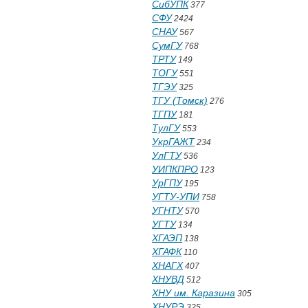
СибУПК
377
СФУ
2424
СНАУ
567
СумГУ
768
ТРТУ
149
ТОГУ
551
ТГЭУ
325
ТГУ (Томск)
276
ТГПУ
181
ТулГУ
553
УкрГАЖТ
234
УлГТУ
536
УИПКПРО
123
УрГПУ
195
УГТУ-УПИ
758
УГНТУ
570
УГТУ
134
ХГАЭП
138
ХГАФК
110
ХНАГХ
407
ХНУВД
512
ХНУ им. Каразина
305
ХНУРЭ
325