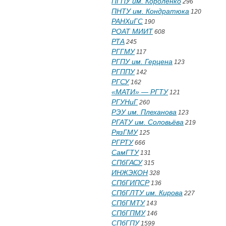
ПГПУ им. Короленко
296
ПНТУ им. Кондратюка
120
РАНХиГС
190
РОАТ МИИТ
608
РТА
245
РГГМУ
117
РГПУ им. Герцена
123
РГППУ
142
РГСУ
162
«МАТИ» — РГТУ
121
РГУНиГ
260
РЭУ им. Плеханова
123
РГАТУ им. Соловьёва
219
РязГМУ
125
РГРТУ
666
СамГТУ
131
СПбГАСУ
315
ИНЖЭКОН
328
СПбГИПСР
136
СПбГЛТУ им. Кирова
227
СПбГМТУ
143
СПбГПМУ
146
СПбГПУ
1599