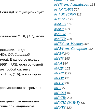
КГПУ им. Астафьева
133
КГТУ (СФУ)
567
. Если АдСУ функционирует
КГТЭИ (СФУ)
112
КПК №2
177
КубГТУ
138
КубГУ
109
КузГПА
182
венств (1.3), (1.7), если
КузГТУ
789
.
МГТУ им. Носова
369
МГЭУ им. Сахарова
232
аптации, то для
МГЭК
249
ОНО).
Обобщенный
МГПУ
165
ура). В качестве входов
МАИ
144
 (
Θ
(t) =
U
(t), если основной
МАДИ
151
ляет собой систему
МГИУ
1179
1.5), (1.6), а во втором
МГОУ
121
МГСУ
331
тров меняется во времени
МГУ
273
МГУКИ
101
МГУПИ
225
ния цели «отслеживать»
МГУПС (МИИТ)
637
 лишь при медленном
МГУТУ
122