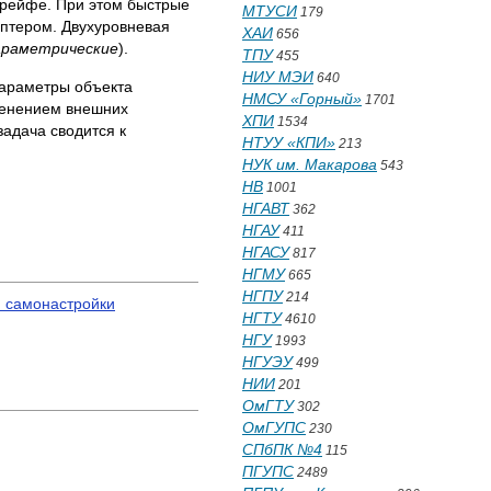
дрейфе. При этом быстрые
МТУСИ
179
птером. Двухуровневая
ХАИ
656
араметрические
).
ТПУ
455
НИУ МЭИ
640
параметры объекта
НМСУ «Горный»
1701
менением внешних
ХПИ
1534
адача сводится к
НТУУ «КПИ»
213
НУК им. Макарова
543
НВ
1001
НГАВТ
362
НГАУ
411
НГАСУ
817
НГМУ
665
НГПУ
214
м самонастройки
НГТУ
4610
НГУ
1993
НГУЭУ
499
НИИ
201
ОмГТУ
302
ОмГУПС
230
СПбПК №4
115
ПГУПС
2489