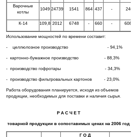
Варочные
1049
24739
1541
864
437
-
240
котлы
К-14
109,8
2012
6748
-
660
-
6088
Использование мощностей по времени составит:
- целлюлозное производство - 94,1%
- картонно-бумажное производство - 88,3%
- производство гофротары - 34,3%
- производство фильтровальных картонов - 23,0%.
Работа оборудования планируется, исходя из объемов
продукции, необходимых для поставки и наличия сырья.
Р А С Ч Е Т
товарной продукции в сопоставимых ценах на 2006 год
Г О Д