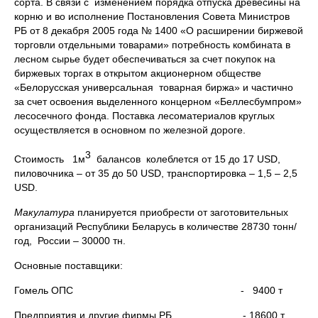
сорта. В связи с изменением порядка отпуска древесины на
корню и во исполнение Постановления Совета Министров
РБ от 8 декабря 2005 года № 1400 «О расширении биржевой
торговли отдельными товарами» потребность комбината в
лесном сырье будет обеспечиваться за счет покупок на
биржевых торгах в открытом акционерном обществе
«Белорусская универсальная товарная биржа» и частично
за счет освоения выделенного концерном «Беллесбумпром»
лесосечного фонда. Поставка лесоматериалов круглых
осуществляется в основном по железной дороге.
3
Стоимость 1м
балансов колеблется от 15 до 17 USD,
пиловочника – от 35 до 50 USD, транспортировка – 1,5 – 2,5
USD.
Макулатура
планируется приобрести от заготовительных
организаций Республики Беларусь в количестве 28730 тонн/
год, России – 30000 тн.
Основные поставщики:
Гомель ОПС - 9400 т
Предприятия и другие фирмы РБ - 18600 т