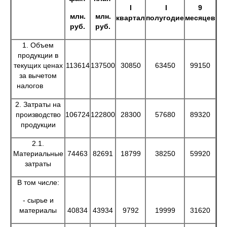
I
I
9
млн.
млн.
квартал
полугодие
месяцев
руб.
руб.
1. Объем
продукции в
текущих ценах
113614
137500
30850
63450
99150
за вычетом
налогов
2. Затраты на
производство
106724
122800
28300
57680
89320
продукции
2.1.
Материальные
74463
82691
18799
38250
59920
затраты
В том числе:
- сырье и
материалы
40834
43934
9792
19999
31620