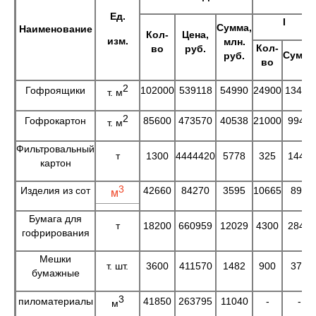
Ед.
I
Сумма,
Наименование
Кол-
Цена,
изм.
млн.
Кол-
во
руб.
Сумма
руб.
во
2
Гофроящики
102000
539118
54990
24900
13424
т. м
2
Гофрокартон
85600
473570
40538
21000
9945
т. м
Фильтровальный
т
1300
4444420
5778
325
1444
картон
3
Изделия из сот
42660
84270
3595
10665
899
м
Бумага для
т
18200
660959
12029
4300
2842
гофрирования
Мешки
т. шт.
3600
411570
1482
900
370
бумажные
3
пиломатериалы
41850
263795
11040
-
-
м