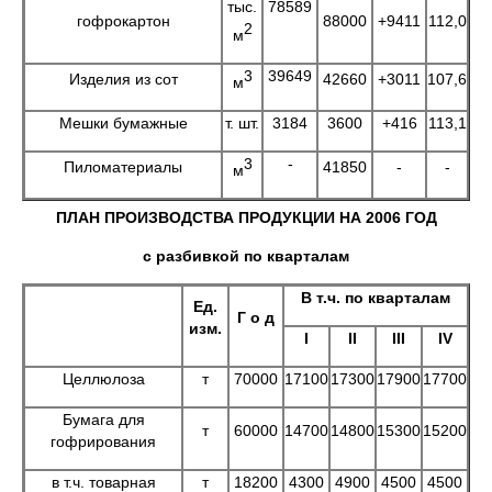
тыс.
78589
гофрокартон
88000
+9411
112,0
2
м
3
39649
Изделия из сот
42660
+3011
107,6
м
Мешки бумажные
т. шт.
3184
3600
+416
113,1
3
-
Пиломатериалы
41850
-
-
м
ПЛАН ПРОИЗВОДСТВА ПРОДУКЦИИ НА 2006 ГОД
с разбивкой по кварталам
В т.ч. по кварталам
Ед.
Г о д
изм.
I
II
III
IV
Целлюлоза
т
70000
17100
17300
17900
17700
Бумага для
т
60000
14700
14800
15300
15200
гофрирования
в т.ч. товарная
т
18200
4300
4900
4500
4500