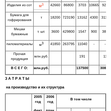
3
Изделия из сот
42660
86800
3703
10665
926
м
Бумага для
т
18200
723190
13162
4300
3110
гофрирования
Мешки
т. шт.
3600
429800
1547
900
387
бумажные
3
пиломатериалы
41850
263795
11040
-
-
м
Прочая
млн.руб.
191
11
продукция
В С Е Г О:
млн.руб.
137500
30850
З А Т Р А Т Ы
на производство и их структура
2005
2006
В том числе
год
год
факт
план