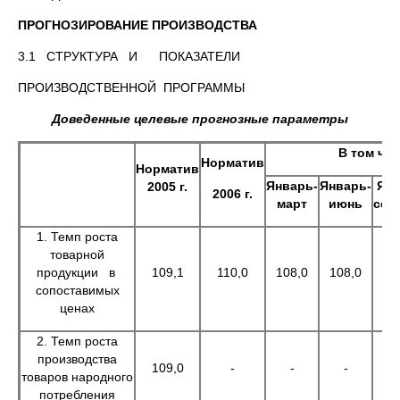
ПРОГНОЗИРОВАНИЕ ПРОИЗВОДСТВА
3.1 СТРУКТУРА И ПОКАЗАТЕЛИ
ПРОИЗВОДСТВЕННОЙ ПРОГРАММЫ
Доведенные целевые прогнозные параметры
В том чи
Норматив
Норматив
Январь-
Январь-
Янв
200
5
г.
200
6
г.
март
июнь
сен
1. Темп роста
товарной
продукции в
109,1
110,0
108,0
108,0
10
сопоставимых
ценах
2. Темп роста
производства
109,0
-
-
-
товаров народного
потребления