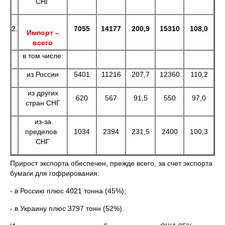
СНГ
2.
7055
14177
200,9
15310
108,0
Импорт –
всего
в том числе:
из России
5401
11216
207,7
12360
110,2
из других
620
567
91,5
550
97,0
стран СНГ
из-за
пределов
1034
2394
231,5
2400
100,3
СНГ
Прирост экспорта обеспечен, прежде всего, за счет экспорта
бумаги для гофрирования:
- в Россию плюс 4021 тонна (45%);
- в Украину плюс 3797 тонн (52%).