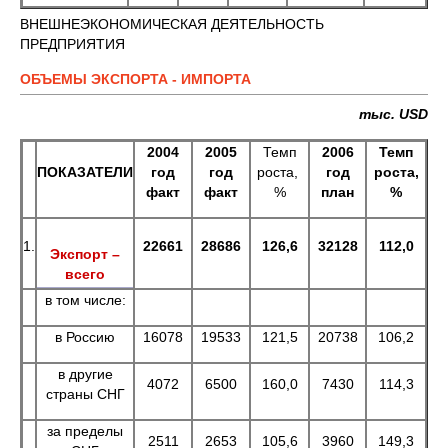
ВНЕШНЕЭКОНОМИЧЕСКАЯ ДЕЯТЕЛЬНОСТЬ
ПРЕДПРИЯТИЯ
ОБЪЕМЫ ЭКСПОРТА - ИМПОРТА
тыс.
USD
2004
2005
Темп
2006
Темп
ПОКАЗАТЕЛИ
год
год
роста,
год
роста,
факт
факт
%
план
%
1.
22661
28686
126,6
32128
112,0
Экспорт –
всего
в том числе:
в Россию
16078
19533
121,5
20738
106,2
в другие
4072
6500
160,0
7430
114,3
страны СНГ
за пределы
2511
2653
105,6
3960
149,3