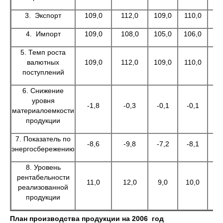
3. Экспорт
109,0
112,0
109,0
110,0
11
4. Импорт
109,0
108,0
105,0
106,0
10
5. Темп роста
валютных
109,0
112,0
109,0
110,0
11
поступлений
6. Снижение
уровня
-1,8
-0,3
-0,1
-0,1
-
материалоемкости
продукции
7. Показатель по
-8,6
-9,8
-7,2
-8,1
-
энергосбережению
8. Уровень
рентабельности
11,0
12,0
9,0
10,0
1
реализованной
продукции
План производства продукции на 2006 год