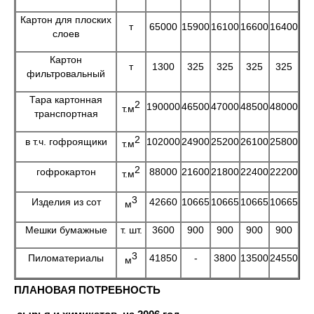
Картон для плоских
т
65000
15900
16100
16600
16400
слоев
Картон
т
1300
325
325
325
325
фильтровальный
Тара картонная
2
190000
46500
47000
48500
48000
т.м
транспортная
2
в т.ч. гофроящики
102000
24900
25200
26100
25800
т.м
2
гофрокартон
88000
21600
21800
22400
22200
т.м
3
Изделия из сот
42660
10665
10665
10665
10665
м
Мешки бумажные
т. шт.
3600
900
900
900
900
3
Пиломатериалы
41850
-
3800
13500
24550
м
ПЛАНОВАЯ ПОТРЕБНОСТЬ