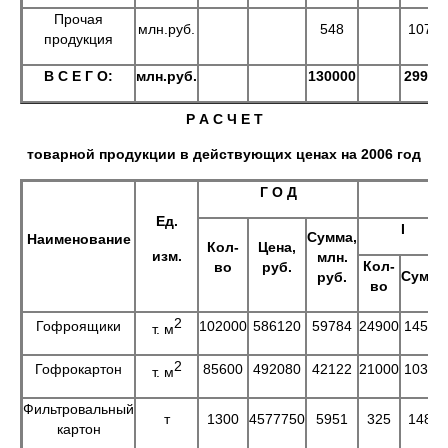
Прочая
млн.руб.
548
1071
продукция
В С Е Г О:
млн.руб.
130000
29995
Р А С Ч Е Т
товарной продукции в действующих ценах на 2006 год
Г О Д
Ед.
I
Сумма,
Наименование
Кол-
Цена,
изм.
млн.
Кол-
во
руб.
Сумма
руб.
во
2
Гофроящики
102000
586120
59784
24900
14594
т. м
2
Гофрокартон
85600
492080
42122
21000
10334
т. м
Фильтровальный
т
1300
4577750
5951
325
1488
картон