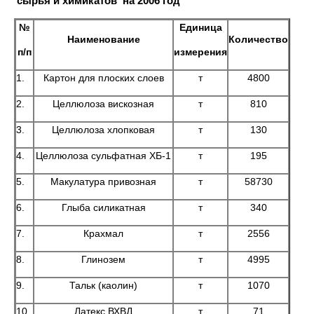
сырья и химикатов на 2006 год
№
Единица
Наименование
Количество
п/п
измерения
1.
Картон для плоских слоев
т
4800
2.
Целлюлоза вискозная
т
810
3.
Целлюлоза хлопковая
т
130
4.
Целлюлоза сульфатная ХБ-1
т
195
5.
Макулатура привозная
т
58730
6.
Глыба силикатная
т
340
7.
Крахмал
т
2556
8.
Глинозем
т
4995
9.
Тальк (каолин)
т
1070
10.
Латекс ВХВД
т
71