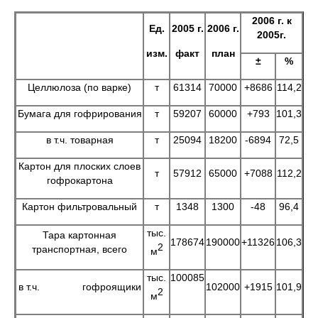
2006 г. к
Ед.
2005 г.
2006 г.
2005г.
изм.
факт
план
±
%
Целлюлоза (по варке)
т
61314
70000
+8686
114,2
Бумага для гофрирования
т
59207
60000
+793
101,3
в т.ч. товарная
т
25094
18200
-6894
72,5
Картон для плоских слоев
т
57912
65000
+7088
112,2
гофрокартона
Картон фильтровальный
т
1348
1300
-48
96,4
тыс.
Тара картонная
178674
190000
+11326
106,3
2
транспортная, всего
м
тыс.
100085
в т.ч. гофроящики
102000
+1915
101,9
2
м