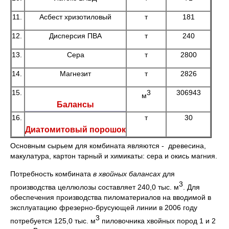
11.
Асбест хризотиловый
т
181
12.
Дисперсия ПВА
т
240
13.
Сера
т
2800
14.
Магнезит
т
2826
15.
3
306943
м
Балансы
16.
т
30
Диатомитовый порошок
Основным сырьем для комбината являются - древесина,
макулатура, картон тарный и химикаты: сера и окись магния.
Потребность комбината
в хвойных балансах
для
3
производства целлюлозы составляет 240,0 тыс. м
. Для
обеспечения производства пиломатериалов на вводимой в
эксплуатацию фрезерно-брусующей линии в 2006 году
3
потребуется 125,0 тыс. м
пиловочника хвойных пород 1 и 2