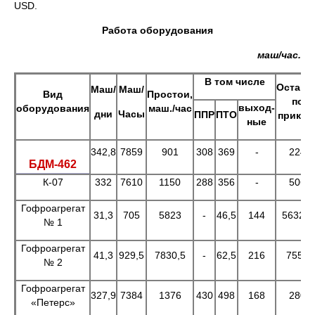
USD.
Работа оборудования
маш/час.
В том числе
Остано
Маш/
Маш/
Вид
Простои,
по
выход-
оборудования
маш./час
дни
Часы
ППР
ПТО
приказ
ные
342,8
7859
901
308
369
-
224
БДМ-462
К-07
332
7610
1150
288
356
-
506
Гофроагрегат
31,3
705
5823
-
46,5
144
5632,5
№ 1
Гофроагрегат
41,3
929,5
7830,5
-
62,5
216
7552
№ 2
Гофроагрегат
327,9
7384
1376
430
498
168
280
«Петерс»