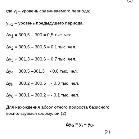
где y
– уровень сравниваемого периода;
i
y
– уровень предыдущего периода.
i
-1
Δу
= 300,5 – 300 = 0,5 тыс. чел.
1
Δу
= 300,6 – 300,5 = 0,1 тыс. чел.
2
Δу
= 301,3 – 300,6 = 0,7 тыс. чел.
3
Δу
= 300,5 –301,3 = - 0,8 тыс. чел.
4
Δу
= 300,2 – 300,5 = - 0,3 тыс. чел.
5
Δу
= 300,1 – 300,2 = - 0,1 тыс. чел.
6
Для нахождения абсолютного прироста базисного
воспользуемся формулой (2).
Δу
= у
–
y
,
б
i
0
(2)