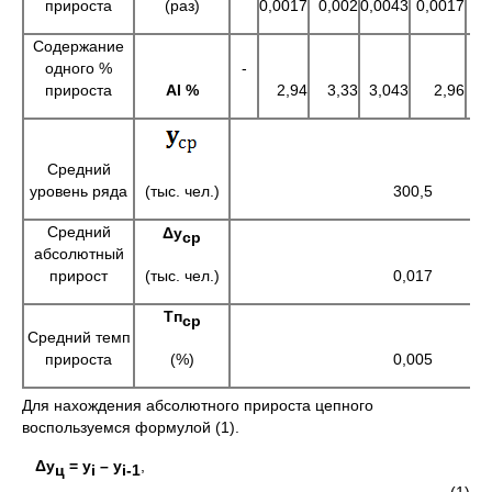
(раз)
прироста
0,0017
0,002
0,0043
0,0017
Содержание
одного %
-
прироста
Al %
2,94
3,33
3,043
2,96
Средний
уровень ряда
(тыс. чел.)
300,5
Средний
Δу
ср
абсолютный
(тыс. чел.)
прирост
0,017
Тп
ср
Средний темп
(%)
прироста
0,005
Для нахождения абсолютного прироста цепного
воспользуемся формулой (1).
Δу
= у
–
y
,
ц
i
i
-1
(1)