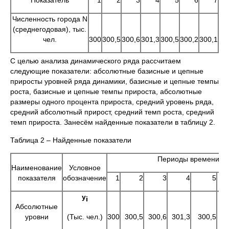
Показатель
1
2
3
4
5
6
7
Численность города N
(среднегодовая), тыс.
чел.
300
300,5
300,6
301,3
300,5
300,2
300,1
С целью анализа динамического ряда рассчитаем
следующие показатели: абсолютные базисные и цепные
приросты уровней ряда динамики, базисные и цепные темпы
роста, базисные и цепные темпы прироста, абсолютные
размеры одного процента прироста, средний уровень ряда,
средний абсолютный прирост, средний темп роста, средний
темп прироста. Занесём найденные показатели в таблицу 2.
Таблица 2 – Найденные показатели
Периоды времени, г.
Наименование
Условное
показателя
обозначение
1
2
3
4
5
у
i
Абсолютные
(Тыс. чел.)
уровни
300
300,5
300,6
301,3
300,5