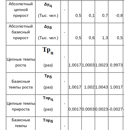
Абсолютный
Δу
ц
цепной
-
(Тыс. чел.)
прирост
0,5
0,1
0,7
-0,8
Абсолютный
Δу
б
базисный
-
(Тыс. чел.)
прирост
0,5
0,6
1,3
0,5
-
Цепные темпы
роста
(раз)
1,0017
1,0003
1,0023
0,9973
Тр
б
Базисные
-
(раз)
темпы роста
1,0017
1,002
1,0043
1,0017
Тпр
ц
Цепные темпы
-
(раз)
прироста
0,0017
0,0003
0,0023
-0,0027
-0,
Базисные
Тпр
б
темпы
-