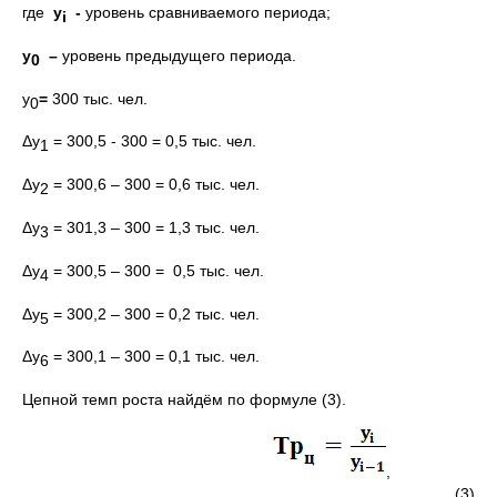
где
у
-
уровень сравниваемого периода;
i
y
–
уровень предыдущего периода.
0
y
=
300 тыс. чел.
0
Δу
= 300,5 - 300 = 0,5 тыс. чел.
1
Δу
= 300,6 – 300 = 0,6 тыс. чел.
2
Δу
= 301,3 – 300 = 1,3 тыс. чел.
3
Δу
= 300,5 – 300 = 0,5 тыс. чел.
4
Δу
= 300,2 – 300 = 0,2 тыс. чел.
5
Δу
= 300,1 – 300 = 0,1 тыс. чел.
6
Цепной темп роста найдём по формуле (3).
,
(3)