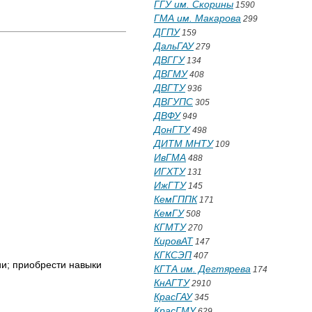
ГГУ им. Скорины
1590
ГМА им. Макарова
299
ДГПУ
159
ДальГАУ
279
ДВГГУ
134
ДВГМУ
408
ДВГТУ
936
ДВГУПС
305
ДВФУ
949
ДонГТУ
498
ДИТМ МНТУ
109
ИвГМА
488
ИГХТУ
131
ИжГТУ
145
КемГППК
171
КемГУ
508
КГМТУ
270
КировАТ
147
КГКСЭП
407
и; приобрести навыки
КГТА им. Дегтярева
174
КнАГТУ
2910
КрасГАУ
345
КрасГМУ
629