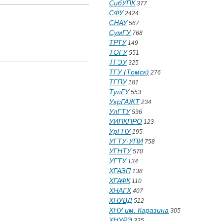
СибУПК
377
СФУ
2424
СНАУ
567
СумГУ
768
ТРТУ
149
ТОГУ
551
ТГЭУ
325
ТГУ (Томск)
276
ТГПУ
181
ТулГУ
553
УкрГАЖТ
234
УлГТУ
536
УИПКПРО
123
УрГПУ
195
УГТУ-УПИ
758
УГНТУ
570
УГТУ
134
ХГАЭП
138
ХГАФК
110
ХНАГХ
407
ХНУВД
512
ХНУ им. Каразина
305
ХНУРЭ
325