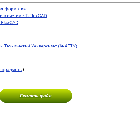
 информатике
и в системе T-FlexCAD
-FlexCAD
й Технический Университет (КнАГТУ)
)
е предметы
Скачать файл