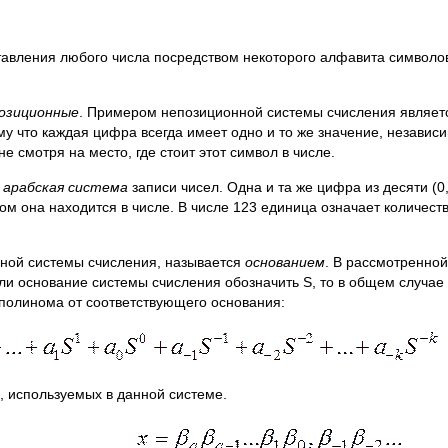
авления любого числа посредством некоторого алфавита символо
озиционные
. Примером непозиционной системы счисления являет
у что каждая цифра всегда имеет одно и то же значение, независи
 не смотря на место, где стоит этот символ в числе.
я
арабская система
записи чисел. Одна и та же цифра из десяти (0,1
ом она находится в числе. В числе 123 единица означает количеств
нной системы счисления, называется
основанием
. В рассмотренно
сли основание системы счисления обозначить S, то в общем случа
 полинома от соответствующего основания:
, используемых в данной системе.