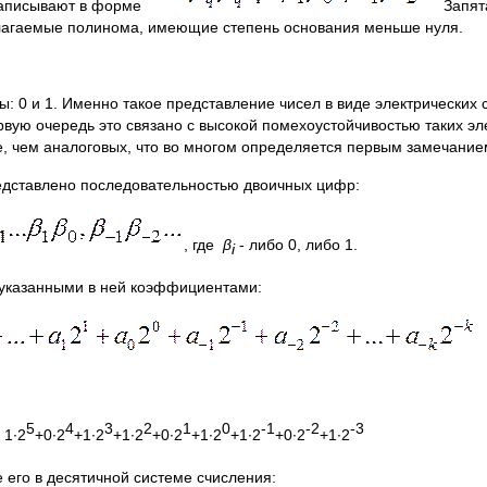
 записывают в форме
Запят
слагаемые полинома, имеющие степень основания меньше нуля.
ы: 0 и 1. Именно такое представление чисел в виде электрических
вую очередь это связано с высокой помехоустойчивостью таких эле
, чем аналоговых, что во многом определяется первым замечание
едставлено последовательностью двоичных цифр:
, где
β
- либо 0, либо 1.
i
с указанными в ней коэффициентами:
5
4
3
2
1
0
-1
-2
-3
 1∙2
+0∙2
+1∙2
+1∙2
+0∙2
+1∙2
+1∙2
+0∙2
+1∙2
его в десятичной системе счисления: