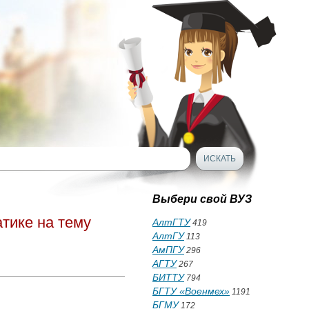
Выбери свой ВУЗ
тике на тему
АлтГТУ
419
АлтГУ
113
АмПГУ
296
АГТУ
267
БИТТУ
794
БГТУ «Военмех»
1191
БГМУ
172