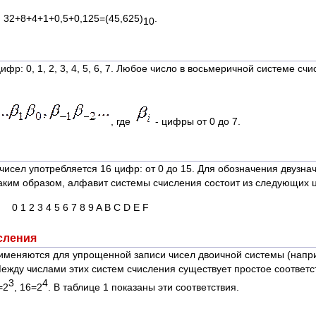
32+8+4+1+0,5+0,125=(45,625)
.
10
р: 0, 1, 2, 3, 4, 5, 6, 7. Любое число в восьмеричной системе сч
, где
- цифры от 0 до 7.
исел употребляется 16 цифр: от 0 до 15. Для обозначения двузна
 Таким образом, алфавит системы счисления состоит из следующих 
0 1 2 3 4 5 6 7 8 9 A B C D E F
сления
именяются для упрощенной записи чисел двоичной системы (напр
жду числами этих систем счисления существует простое соответс
3
4
=2
, 16=2
. В таблице 1 показаны эти соответствия.