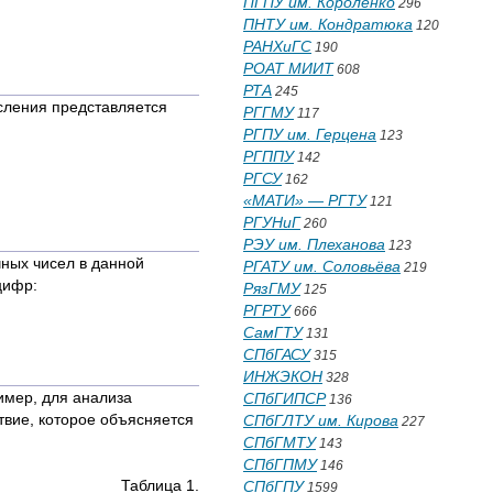
ПГПУ им. Короленко
296
ПНТУ им. Кондратюка
120
РАНХиГС
190
РОАТ МИИТ
608
РТА
245
исления представляется
РГГМУ
117
РГПУ им. Герцена
123
РГППУ
142
РГСУ
162
«МАТИ» — РГТУ
121
РГУНиГ
260
РЭУ им. Плеханова
123
чных чисел в данной
РГАТУ им. Соловьёва
219
цифр:
РязГМУ
125
РГРТУ
666
СамГТУ
131
СПбГАСУ
315
ИНЖЭКОН
328
имер, для анализа
СПбГИПСР
136
твие, которое объясняется
СПбГЛТУ им. Кирова
227
СПбГМТУ
143
СПбГПМУ
146
Таблица 1.
СПбГПУ
1599