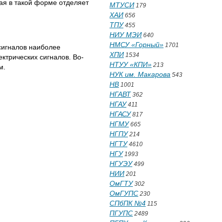
ая в такой форме отделяет
МТУСИ
179
ХАИ
656
ТПУ
455
НИУ МЭИ
640
НМСУ «Горный»
1701
 сигналов наиболее
ХПИ
1534
ктрических сигналов. Во-
НТУУ «КПИ»
213
м.
НУК им. Макарова
543
НВ
1001
НГАВТ
362
НГАУ
411
НГАСУ
817
НГМУ
665
НГПУ
214
НГТУ
4610
НГУ
1993
НГУЭУ
499
НИИ
201
ОмГТУ
302
ОмГУПС
230
СПбПК №4
115
ПГУПС
2489