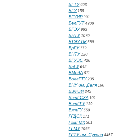
БГТУ
603
БГУ
155
БГУИР
391
БелГУТ
4908
БГЭУ
963
БНТУ
1070
БТЭУ ПК
689
БрГУ
179
ВНТУ
120
ВГУЭС
426
ВлГУ
645
ВМедА
611
ВолгГТУ
235
ВНУ им. Даля
166
ВЗФЭИ
245
ВятГСХА
101
ВятГГУ
139
ВятГУ
559
ГГДСК
171
ГомГМК
501
ГГМУ
1966
ГГТУ им. Сухого
4467