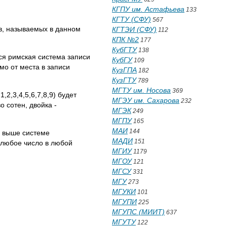
КГПУ им. Астафьева
133
КГТУ (СФУ)
567
в, называемых в данном
КГТЭИ (СФУ)
112
КПК №2
177
КубГТУ
138
ся римская система записи
КубГУ
109
мо от места в записи
КузГПА
182
КузГТУ
789
МГТУ им. Носова
369
,2,3,4,5,6,7,8,9) будет
МГЭУ им. Сахарова
232
о сотен, двойка -
МГЭК
249
МГПУ
165
МАИ
144
й выше системе
МАДИ
151
е любое число в любой
МГИУ
1179
МГОУ
121
МГСУ
331
МГУ
273
МГУКИ
101
МГУПИ
225
МГУПС (МИИТ)
637
МГУТУ
122