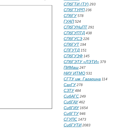
СПбГТИ (ТУ)
293
СПбГТУРП
236
СПбГУ
578
ГУАП
524
СПбГУНиПТ
291
СПбГУПТД
438
СПбГУСЭ
226
СПбГУТ
194
СПГУТД
151
СПбГУЭФ
145
СПбГЭТУ «ЛЭТИ»
379
ПИМаш
247
НИУ ИТМО
531
СГТУ им. Гагарина
114
СахГУ
278
СЗТУ
484
СибАГС
249
СибГАУ
462
СибГИУ
1654
СибГТУ
946
СГУПС
1473
СибГУТИ
2083