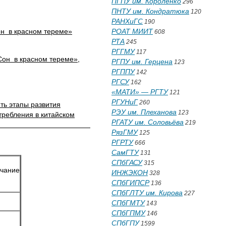
ПГПУ им. Короленко
296
ПНТУ им. Кондратюка
120
РАНХиГС
190
н в красном тереме»
РОАТ МИИТ
608
РТА
245
РГГМУ
117
Сон в красном тереме»,
РГПУ им. Герцена
123
РГППУ
142
РГСУ
162
«МАТИ» — РГТУ
121
РГУНиГ
260
ить этапы развития
РЭУ им. Плеханова
123
требления в китайском
РГАТУ им. Соловьёва
219
 красном тереме»
РязГМУ
125
РГРТУ
666
СамГТУ
131
СПбГАСУ
315
чание
ИНЖЭКОН
328
СПбГИПСР
136
СПбГЛТУ им. Кирова
227
СПбГМТУ
143
СПбГПМУ
146
СПбГПУ
1599