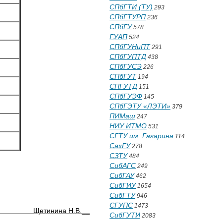
СПбГТИ (ТУ)
293
СПбГТУРП
236
СПбГУ
578
ГУАП
524
СПбГУНиПТ
291
СПбГУПТД
438
СПбГУСЭ
226
СПбГУТ
194
СПГУТД
151
СПбГУЭФ
145
СПбГЭТУ «ЛЭТИ»
379
ПИМаш
247
НИУ ИТМО
531
СГТУ им. Гагарина
114
СахГУ
278
СЗТУ
484
СибАГС
249
СибГАУ
462
СибГИУ
1654
СибГТУ
946
СГУПС
1473
нина Н.В.__
СибГУТИ
2083