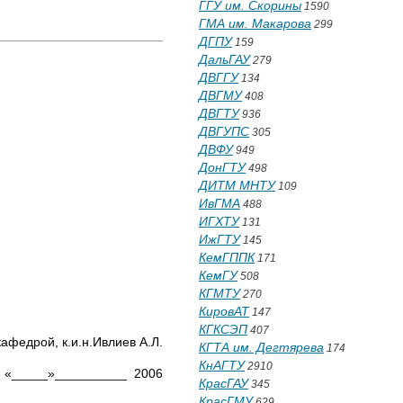
ГГУ им. Скорины
1590
ГМА им. Макарова
299
ДГПУ
159
ДальГАУ
279
ДВГГУ
134
ДВГМУ
408
ДВГТУ
936
ДВГУПС
305
ДВФУ
949
ДонГТУ
498
ДИТМ МНТУ
109
ИвГМА
488
ИГХТУ
131
ИжГТУ
145
КемГППК
171
КемГУ
508
КГМТУ
270
КировАТ
147
КГКСЭП
407
кафедрой, к.и.н.Ивлиев А.Л.
КГТА им. Дегтярева
174
КнАГТУ
2910
«_____»__________ 2006
КрасГАУ
345
КрасГМУ
629