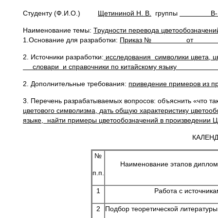
Студенту (Ф.И.О.)
Щетининой Н. В.
группы
В-12
Наименование темы:
Трудности перевода цветообозначени
1.Основание для разработки:
Приказ № от /чи
2. Источники разработки:
исследования символики цвета, ц
словари и справочники по китайскому 
2. Дополнительные требования:
приведение примеров из п
3. Перечень разрабатываемых вопросов: объяснить «что та
цветового символизма, дать общую характеристику цветооб
языке, найти примеры цветообознач
КАЛЕН
№
Наименование этапов диплом
п.п.
1
Работа с источник
2
Подбор теоретической литературы