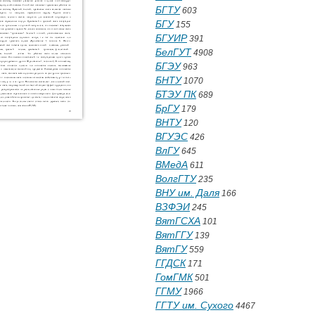
БГТУ
603
БГУ
155
БГУИР
391
БелГУТ
4908
БГЭУ
963
БНТУ
1070
БТЭУ ПК
689
БрГУ
179
ВНТУ
120
ВГУЭС
426
ВлГУ
645
ВМедА
611
ВолгГТУ
235
ВНУ им. Даля
166
ВЗФЭИ
245
ВятГСХА
101
ВятГГУ
139
ВятГУ
559
ГГДСК
171
ГомГМК
501
ГГМУ
1966
ГГТУ им. Сухого
4467