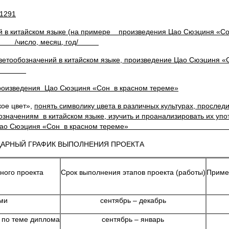
91
й в китайском языке
(
на примере произведения Цао Сюэциня «Со
сло, месяц, год/
ветообозначений в китайском языке, произведение Цао Сюэциня «
языку
роизведения Цао Сюэциня «Сон в красном тереме»
кое цвет»,
понять символику цвета в различных культурах, прослед
означениям в китайском языке, изучить и проанализировать их упо
ений в произведении Цао Сюэциня «Сон в
ДАРНЫЙ ГРАФИК ВЫПОЛНЕНИЯ ПРОЕКТА
ного проекта
Срок выполнения этапов проекта (работы)
Приме
ами
сентябрь – декабрь
 по теме диплома
сентябрь – январь