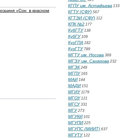
КГПУ им. Астафьева
133
Сюэциня «Сон в красном
КГТУ (СФУ)
567
КГТЭИ (СФУ)
112
КПК №2
177
КубГТУ
138
КубГУ
109
КузГПА
182
КузГТУ
789
МГТУ им. Носова
369
МГЭУ им. Сахарова
232
МГЭК
249
МГПУ
165
МАИ
144
МАДИ
151
МГИУ
1179
МГОУ
121
МГСУ
331
МГУ
273
МГУКИ
101
МГУПИ
225
МГУПС (МИИТ)
637
МГУТУ
122