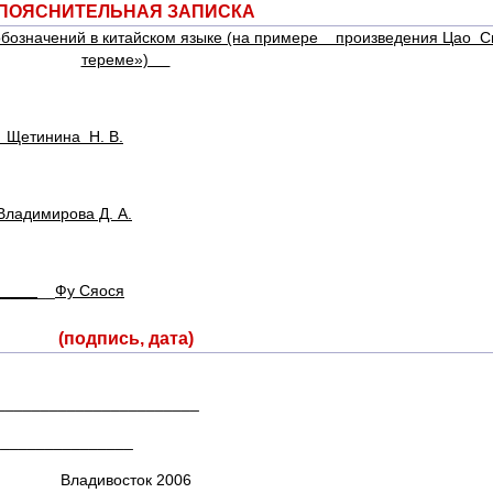
ПОЯСНИТЕЛЬНАЯ ЗАПИСКА
обозначений в китайском языке (на примере произведения Цао 
тереме»)
а Н. В.
мирова Д. А.
_____
__
Фу Сяося
(подпись, дата)
_______________________
________________
Владивосток 2006