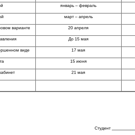
ой
январь – февраль
вой
март – апрель
новом варианте
20 апреля
равления
До 15 мая
ершенном виде
17 мая
та
15 июня
кабинет
21 мая
Студент
Щети