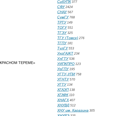
СибУПК
377
СФУ
2424
СНАУ
567
СумГУ
768
ТРТУ
149
ТОГУ
551
ТГЭУ
325
ТГУ (Томск)
276
ТГПУ
181
ТулГУ
553
УкрГАЖТ
234
УлГТУ
536
 КРАСНОМ ТЕРЕМЕ»
УИПКПРО
123
УрГПУ
195
УГТУ-УПИ
758
УГНТУ
570
УГТУ
134
ХГАЭП
138
ХГАФК
110
ХНАГХ
407
ХНУВД
512
ХНУ им. Каразина
305
ХНУРЭ
325