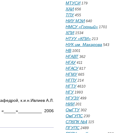
МТУСИ
179
ХАИ
656
ТПУ
455
НИУ МЭИ
640
НМСУ «Горный»
1701
ХПИ
1534
НТУУ «КПИ»
213
НУК им. Макарова
543
НВ
1001
НГАВТ
362
НГАУ
411
НГАСУ
817
НГМУ
665
НГПУ
214
НГТУ
4610
НГУ
1993
НГУЭУ
499
.Ивлиев А.Л.
НИИ
201
ОмГТУ
302
«_____»__________ 2006
ОмГУПС
230
СПбПК №4
115
ПГУПС
2489