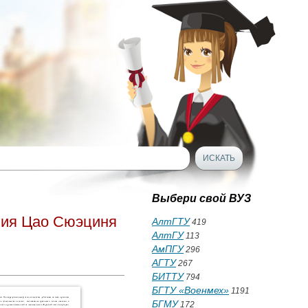
Выбери свой ВУЗ
ения Цао Сюэциня
АлтГТУ
419
АлтГУ
113
АмПГУ
296
АГТУ
267
БИТТУ
794
БГТУ «Военмех»
1191
БГМУ
172