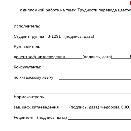
к дипломной работе на тему:
Трудности перевода цвето
Исполнитель:
Студент группы
В-1291
(подпись, дата)
Щетинин
Руководитель:
доцент каф. китаеведения
(подпись, дата)
Влади
Консультанты:
по китайскому языку _______________
_______________
Нормоконтроль
зав. каф. китаеведения
(подпись, дата)
Федорова С.Ю.
Рецензент (подпись, дата) __________________________