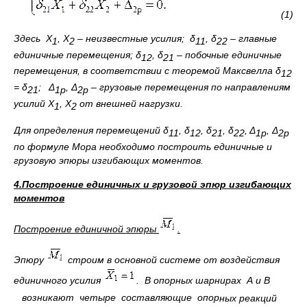
(1)
Здесь
X
,
X
– неизвестные усилия; δ
, δ
– главные
1
2
11
22
единичные перемещения; δ
, δ
– побочные единичные
12
21
перемещения, в соответствии с теоремой Максвелла δ
12
= δ
; Δ
, Δ
– грузовые перемещения по направлениям
21
1p
2p
усилий
X
,
X
от внешней нагрузки.
1
2
Для определения перемещений δ
, δ
, δ
, δ
, Δ
, Δ
11
12
21
22
1p
2p
по формуле Мора необходимо построить единичные и
грузовую эпюры изгибающих моментов.
4.Построение единичных и грузовой эпюр изгибающих
моментов
Построение единичной эпюры
.
Эпюру
строим в основной системе от воздействия
единичного усилия
. В опорных шарнирах
А и В
возникают четыре составляющие опор
ных реакций