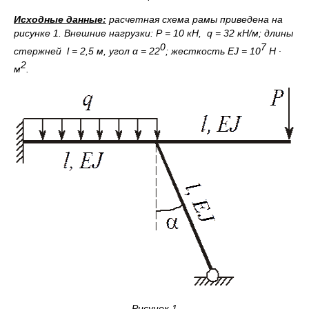
Исходные данные:
р
асчетная схема рамы приведена на
рисунке 1. Внешние нагрузки: Р =
10
кН,
q
=
32
кН/м; длины
0
7
стержней
l
=
2,5
м, угол α =
22
; жесткость
EJ
= 10
Н ∙
2
м
.
Рисунок 1