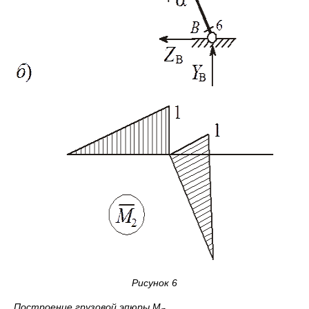
Рисунок 6
Построение грузовой эпюры М
.