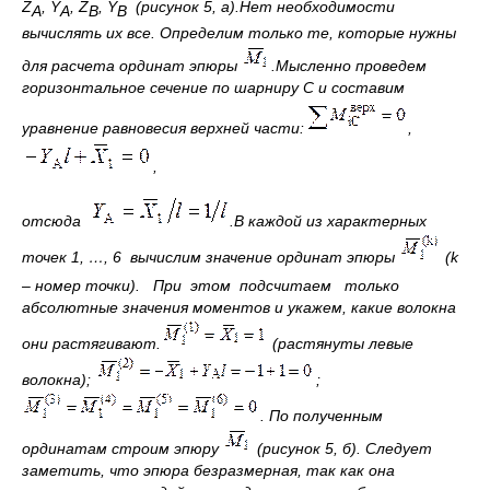
Z
,
Y
,
Z
,
Y
(рисунок 5, а).
Нет необходимости
A
A
B
B
вычислять их все. Определим только те, которые нужны
для расчета ординат эпюры
.
Мысленно проведем
горизонтальное сечение по шарниру С и составим
уравнение равновесия верхней части:
,
,
отсюда
.
В каждой из характерных
точек 1, …, 6 вычислим значение ординат эпюры
(
k
– номер точки).
При этом подсчитаем
только
абсолютные значения моментов и укажем, какие волокна
они растягивают.
(растянуты
левые
волокна);
;
.
По полученным
ординатам строим эпюру
(рисунок 5, б). Следует
заметить, что эпюра безразмерная, так как она