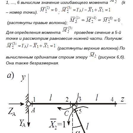
1, …, 6 вычислим значение изгибающего момента
(
k
– номер точки).
;
(растянуты
правые
волокна);
.
Для определения момента
проведем сечение в 5-й
точке и рассмотрим равновесие
нижней
части. Получим:
(растянуты
верхние
волокна).
По
вычисленным ординатам строим эпюру
(рисунок 6,б).
Она также безразмерная.