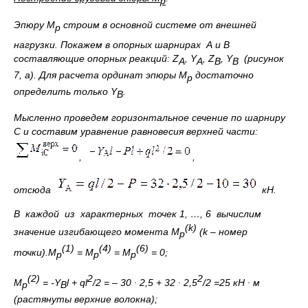
р
Эпюру М
строим в основной системе от внешней
р
нагрузки. Покажем в опорных шарнирах
А и В
составляющие опорных реакций:
Z
,
Y
,
Z
,
Y
(рисунок
A
A
B
B
7, а). Для расчета ординат эпюры М
достаточно
р
определить только
Y
.
В
Мысленно проведем горизонтальное сечение по шарниру
С и составим уравнение равновесия верхней части:
,
,
отсюда
кН.
В каждой из характерных точек 1, …, 6 вычислим
(
k
)
значение изгибающего момента М
(
k
– номер
р
(1)
(4)
(6)
точки).
М
= М
= М
= 0;
р
р
р
(2)
2
2
М
= -
Y
l
+
ql
/2 = – 30 ∙ 2,5 + 32 ∙ 2,5
/2 =25
кН ∙ м
р
В
(растянуты верхние волокна);