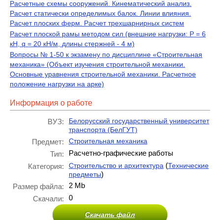
Расчетные схемы сооружений. Кинематический анализ.
Расчет статически определимых балок. Линии влияния.
Расчет плоских ферм. Расчет трехшарнирных систем
Расчет плоской рамы методом сил (внешние нагрузки: Р = 6
кН, q = 20 кН/м, длины стержней - 4 м)
Вопросы № 1-50 к экзамену по дисциплине «Строительная
механика» (Объект изучения строительной механики.
Основные уравнения строительной механики. Расчетное
положение нагрузки на арке)
Информация о работе
Белорусский государственный университет
ВУЗ:
транспорта (БелГУТ)
Строительная механика
Предмет:
Расчетно-графические работы
Тип:
(
Строительство и архитектура
Технические
Категория:
)
предметы
2 Mb
Размер файла:
0
Скачали:
Скачать файл