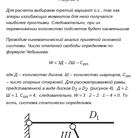
Для расчета выбираем третий вариант о.с., так как
эпюры изгибающих моментов для него получатся
наиболее простыми. Следовательно, при их
перемножении количество подсчетов будет наименьшим.
Проводим кинематический анализ принятой основной
системы. Число степеней свободы определяем по
формуле Чебышева:
W
= 3Д – 2Ш – С
,
оп
где Д – количество дисков, Ш – количество шарниров, С
оп
– число опорных стержней. Для рассматриваемой рамы,
представленной в виде дисков
D
и
D
(рисунок 4), Д = 2,
1
2
Ш = 1, С
= 4, следовательно,
W
= 3 ∙ 2 – 2 ∙ 1 – 4 = 0. То
оп
есть, система статически определима.