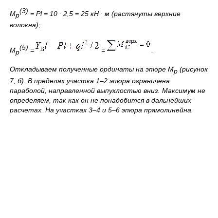
(3)
М
= Рl =
10
∙
2,5
=
25
кН ∙ м (растянуты верхние
р
волокна);
(5)
М
=
=
.
р
Откладываем полученные ординаты на эпюре М
(рисунок
р
7, б). В пределах участка 1–2 эпюра ограничена
параболой, направленной выпуклостью вниз. Максимум не
определяем, так как он не понадобится в дальнейших
расчетах. На участках 3–4 и 5–6 эпюра прямолинейна.