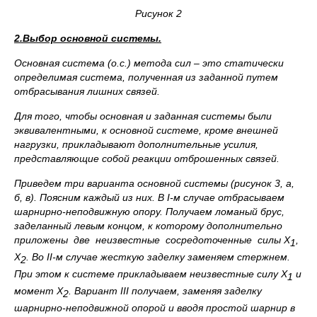
Рисунок 2
2.Выбор основной системы.
Основная система (о.с.) метода сил – это статически
определимая система, полученная из заданной путем
отбрасывания лишних связей.
Для того, чтобы основная и заданная системы были
эквивалентными, к основной системе, кроме внешней
нагрузки, прикладывают дополнительные усилия,
представляющие собой реакции отброшенных связей.
Приведем три варианта основной системы (рисунок 3, а,
б, в). Поясним каждый из них. В
I
-м случае отбрасываем
шарнирно-неподвижную опору. Получаем ломаный брус,
заделанный левым концом, к которому дополнительно
приложены две неизвестные сосредоточенные силы
X
,
1
X
. Во II-м случае жесткую заделку заменяем стержнем.
2
При этом к системе прикладываем неизвестные силу
X
и
1
момент
X
. Вариант
III
получаем, заменяя заделку
2
шарнирно-неподвижной опорой и вводя простой шарнир в