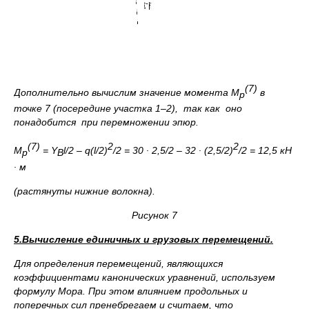
(7)
Дополнительно вычислим значение момента М
в
р
точке 7 (посередине участка 1–2), так как оно
понадобится при перемножении эпюр.
(7)
2
2
М
=
Y
l
/2 –
q
(
l
/2)
/2 = 30 ∙ 2,5/2 – 32 ∙ (2,5/2)
/2 = 12,5 кН
р
В
∙ м
(растянуты нижние волокна).
Рисунок 7
5.Вычисление единичных и грузовых перемещений.
Для определения перемещений, являющихся
коэффициентами канонических уравнений, используем
формулу Мора. При этом влиянием продольных и
поперечных сил пренебрегаем и считаем, что