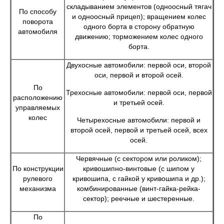
складыванием элементов (одноосный тягач
По способу
и одноосный прицеп); вращением колес
поворота
одного борта в сторону обратную
автомобиля
движению; торможением колес одного
борта.
Двухосные автомобили: первой оси, второй
оси, первой и второй осей.
По
Трехосные автомобили: первой оси, первой
расположению
и третьей осей.
управляемых
колес
Четырехосные автомобили: первой и
второй осей, первой и третьей осей, всех
осей.
Червячные (с сектором или роликом);
По конструкции
кривошипно-винтовые (с шипом у
рулевого
кривошипа, с гайкой у кривошипа и др.);
механизма
комбинированные (винт-гайка-рейка-
сектор); реечные и шестеренные.
По