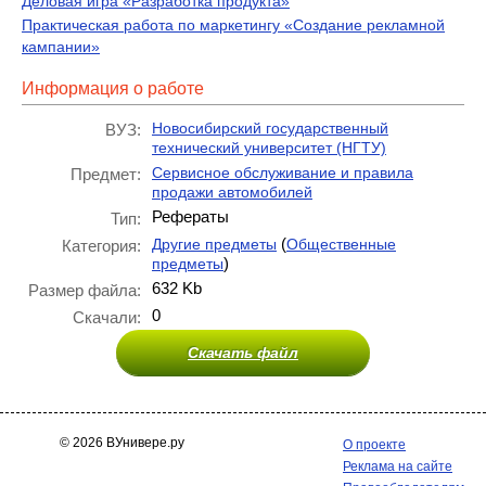
Деловая игра «Разработка продукта»
Практическая работа по маркетингу «Создание рекламной
кампании»
Информация о работе
Новосибирский государственный
ВУЗ:
технический университет (НГТУ)
Сервисное обслуживание и правила
Предмет:
продажи автомобилей
Рефераты
Тип:
(
Другие предметы
Общественные
Категория:
)
предметы
632 Kb
Размер файла:
0
Скачали:
Скачать файл
© 2026 ВУнивере.ру
О проекте
Реклама на сайте