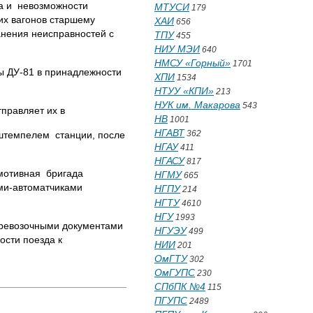
за и невозможности
МТУСИ
179
их вагонов старшему
ХАИ
656
анения неисправностей с
ТПУ
455
НИУ МЭИ
640
НМСУ «Горный»
1701
ы ДУ-81 в принадлежности
ХПИ
1534
НТУУ «КПИ»
213
НУК им. Макарова
543
правляет их в
НВ
1001
НГАВТ
362
 штемпелем станции, после
НГАУ
411
НГАСУ
817
мотивная бригада
НГМУ
665
ми-автоматчиками
НГПУ
214
НГТУ
4610
НГУ
1993
еревозочными документами
НГУЭУ
499
ости поезда к
НИИ
201
ОмГТУ
302
ОмГУПС
230
СПбПК №4
115
ПГУПС
2489