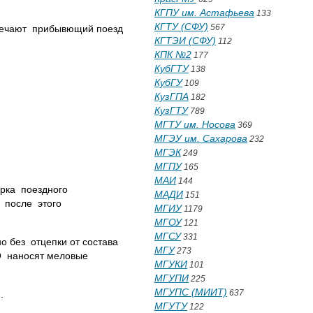
КГПУ им. Астафьева
133
КГТУ (СФУ)
567
тречают прибывющий поезд
КГТЭИ (СФУ)
112
КПК №2
177
КубГТУ
138
КубГУ
109
КузГПА
182
КузГТУ
789
МГТУ им. Носова
369
МГЭУ им. Сахарова
232
МГЭК
249
МГПУ
165
МАИ
144
орка поездного
МАДИ
151
, после этого
МГИУ
1179
МГОУ
121
МГСУ
331
о без отцепки от состава
МГУ
273
ТО наносят меловые
МГУКИ
101
МГУПИ
225
МГУПС (МИИТ)
637
.
МГУТУ
122