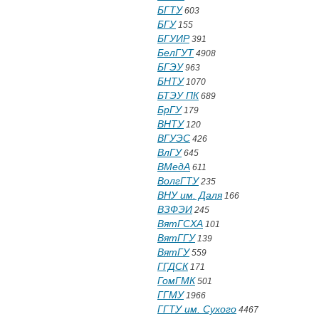
БГТУ
603
БГУ
155
БГУИР
391
БелГУТ
4908
БГЭУ
963
БНТУ
1070
БТЭУ ПК
689
БрГУ
179
ВНТУ
120
ВГУЭС
426
ВлГУ
645
ВМедА
611
ВолгГТУ
235
ВНУ им. Даля
166
ВЗФЭИ
245
ВятГСХА
101
ВятГГУ
139
ВятГУ
559
ГГДСК
171
ГомГМК
501
ГГМУ
1966
ГГТУ им. Сухого
4467