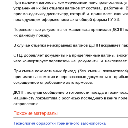
При наличии вагонов с коммерческими неисправностями, у
устранения их без отцепки вагонов от состава, работник
приемо-сдатчику диспетчеру, который и принимает окончат
последующим оформлением акта общей формы ГУ-23.
Перевозочные документы от машиниста принимает ДСПП на
их данному поезду.
В случае отцепки неисправных вагонов ДСПП вскрывает пак
СТЦ, добавляет документы на прицепленные вагоны, внос
чего конвертирует перевозочные документы и наклеивает
При смене локомотивных бригад (без смены локомотивов)
принимает локомотив и перевозочные документы от прибы
сокращенное опробование автотормозов.
ДСПП, получив сообщение о готовности поезда в техничес
машинисту локомотива с росписью последнего в книге прие
отправлению.
Похожие материалы
Технология обработки транзитного вагонопотока