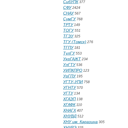
СибУПК
377
СФУ
2424
СНАУ
567
СумГУ
768
ТРТУ
149
ТОГУ
551
ТГЭУ
325
ТГУ (Томск)
276
ТГПУ
181
ТулГУ
553
УкрГАЖТ
234
УлГТУ
536
УИПКПРО
123
УрГПУ
195
УГТУ-УПИ
758
УГНТУ
570
УГТУ
134
ХГАЭП
138
ХГАФК
110
ХНАГХ
407
ХНУВД
512
ХНУ им. Каразина
305
ХНУРЭ
325