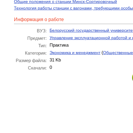
Общие положения о станции Минск-Сортировочный
Технология работы станции с вагонами, требующими особых 
Информация о работе
Белорусский государственный университе
ВУЗ:
Управление эксплуатационной работой и 
Предмет:
Практика
Тип:
(
Экономика и менеджмент
Общественные
Категория:
31 Kb
Размер файла:
0
Скачали: