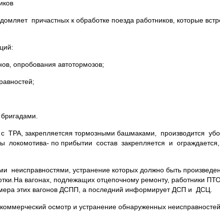
иков
едомляет причастных к обработке поезда работников, которые вс
ций:
нов, опробования автотормозов;
равностей;
 бригадами.
ии с ТРА, закрепляетсяя тормозными башмаками, производится уб
ены локомотива- по прибытии состав закрепляется и ограждается
ми неисправностями, устранение которых должно быть произведен
ботки.На вагонах, подлежащих отцепочному ремонту, работники П
мера этих вагонов ДСПП, а последний информирует ДСП и ДСЦ.
 коммерческий осмотр и устранение обнаруженных неисправностей