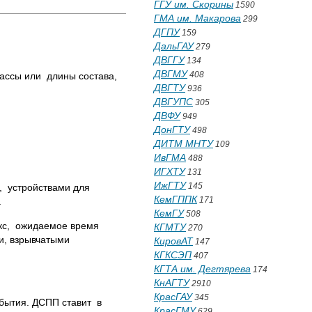
ГГУ им. Скорины
1590
ГМА им. Макарова
299
ДГПУ
159
ДальГАУ
279
ДВГГУ
134
ДВГМУ
408
ассы или длины состава,
ДВГТУ
936
ДВГУПС
305
ДВФУ
949
ДонГТУ
498
ДИТМ МНТУ
109
ИвГМА
488
ИГХТУ
131
ИжГТУ
145
, устройствами для
КемГППК
171
.
КемГУ
508
екс, ожидаемое время
КГМТУ
270
и, взрывчатыми
КировАТ
147
КГКСЭП
407
КГТА им. Дегтярева
174
КнАГТУ
2910
КрасГАУ
345
бытия. ДСПП ставит в
КрасГМУ
629