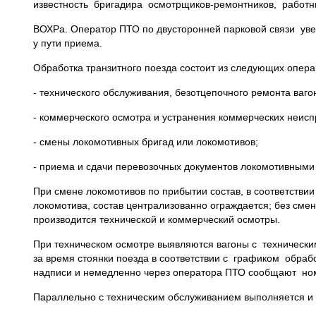
известность бригадира осмотрщиков-ремонтников, работн
ВОХРа. Оператор ПТО по двусторонней парковой связи ув
у пути приема.
Обработка транзитного поезда состоит из следующих опера
- технического обслуживания, безотцепочного ремонта ваго
- коммерческого осмотра и устранения коммерческих неисп
- смены локомотивных бригад или локомотивов;
- приема и сдачи перевозочных документов локомотивными
При смене локомотивов по прибытии состав, в соответств
локомотива, состав централизованно ограждается; без см
производится технической и коммерческий осмотры.
При техническом осмотре выявляются вагоны с технически
за время стоянки поезда в соответствии с графиком обра
надписи и немедленно через оператора ПТО сообщают но
Параллельно с техническим обслуживанием выполняется и