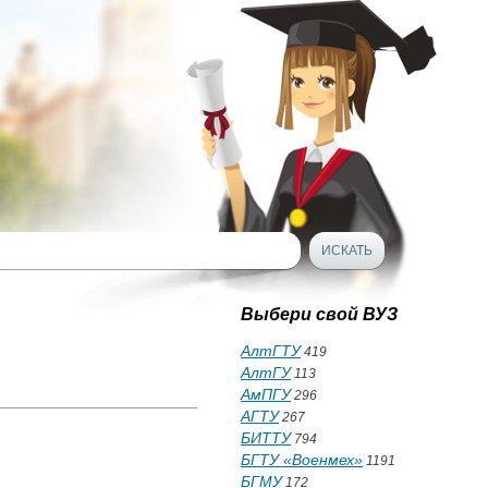
Выбери свой ВУЗ
АлтГТУ
419
АлтГУ
113
АмПГУ
296
АГТУ
267
БИТТУ
794
БГТУ «Военмех»
1191
БГМУ
172