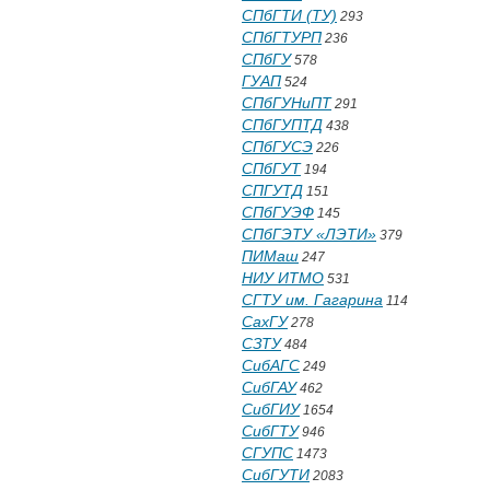
СПбГТИ (ТУ)
293
СПбГТУРП
236
СПбГУ
578
ГУАП
524
СПбГУНиПТ
291
СПбГУПТД
438
СПбГУСЭ
226
СПбГУТ
194
СПГУТД
151
СПбГУЭФ
145
СПбГЭТУ «ЛЭТИ»
379
ПИМаш
247
НИУ ИТМО
531
СГТУ им. Гагарина
114
СахГУ
278
СЗТУ
484
СибАГС
249
СибГАУ
462
СибГИУ
1654
СибГТУ
946
СГУПС
1473
СибГУТИ
2083