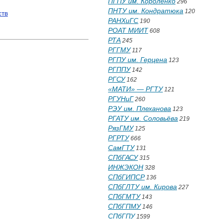
ПГПУ им. Короленко
296
ПНТУ им. Кондратюка
120
ств
РАНХиГС
190
РОАТ МИИТ
608
РТА
245
РГГМУ
117
РГПУ им. Герцена
123
РГППУ
142
РГСУ
162
«МАТИ» — РГТУ
121
РГУНиГ
260
РЭУ им. Плеханова
123
РГАТУ им. Соловьёва
219
РязГМУ
125
РГРТУ
666
СамГТУ
131
СПбГАСУ
315
ИНЖЭКОН
328
СПбГИПСР
136
СПбГЛТУ им. Кирова
227
СПбГМТУ
143
СПбГПМУ
146
СПбГПУ
1599