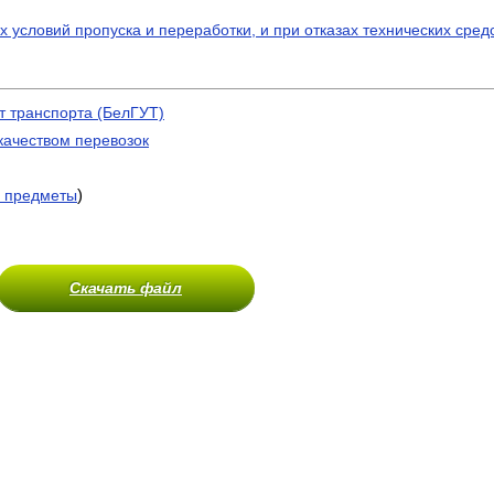
условий пропуска и переработки, и при отказах технических сред
т транспорта (БелГУТ)
качеством перевозок
)
 предметы
Скачать файл