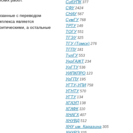
ских работ.
СибУПК
377
СФУ
2424
СНАУ
567
вязанные с переводом
СумГУ
768
мплекса является
ТРТУ
149
критическими, а остальные
ТОГУ
551
ТГЭУ
325
ТГУ (Томск)
276
ТГПУ
181
ТулГУ
553
УкрГАЖТ
234
УлГТУ
536
УИПКПРО
123
УрГПУ
195
УГТУ-УПИ
758
УГНТУ
570
УГТУ
134
ХГАЭП
138
ХГАФК
110
ХНАГХ
407
ХНУВД
512
ХНУ им. Каразина
305
ХНУРЭ
325