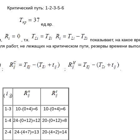
Критический путь: 1-2-3-5-6
ед.вр.
и,
, т.к.
показывает, на какое в
ля работ, не лежащих на критическом пути, резервы времени вып
;
;
.
(
;j)
1-3
10-(0+4)=6
10-(0+4)=6
1-4
24-(0+12)=12
20-(0+12)=8
2-4
24-(4+7)=13
20-(4+2)=14