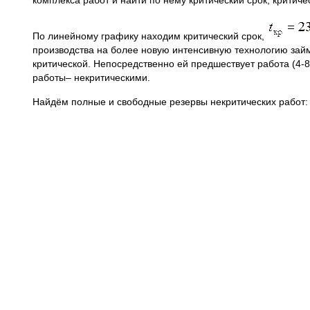
комплекса работ и найти по нему критический срок, критиче
По линейному графику находим критический срок,
производства на более новую интенсивную технологию займ
критической. Непосредственно ей предшествует работа (4-8),
работы– некритическими.
Найдём полные и свободные резервы некритических работ: