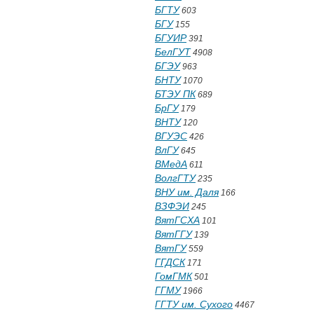
БГТУ
603
БГУ
155
БГУИР
391
БелГУТ
4908
БГЭУ
963
БНТУ
1070
БТЭУ ПК
689
БрГУ
179
ВНТУ
120
ВГУЭС
426
ВлГУ
645
ВМедА
611
ВолгГТУ
235
ВНУ им. Даля
166
ВЗФЭИ
245
ВятГСХА
101
ВятГГУ
139
ВятГУ
559
ГГДСК
171
ГомГМК
501
ГГМУ
1966
ГГТУ им. Сухого
4467