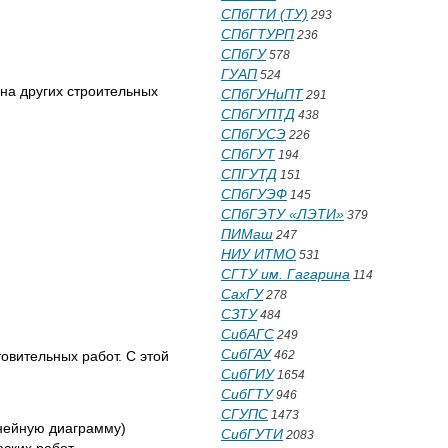
СПбГТИ (ТУ)
293
СПбГТУРП
236
СПбГУ
578
ГУАП
524
на других строительных
СПбГУНиПТ
291
СПбГУПТД
438
СПбГУСЭ
226
СПбГУТ
194
СПГУТД
151
СПбГУЭФ
145
СПбГЭТУ «ЛЭТИ»
379
ПИМаш
247
НИУ ИТМО
531
СГТУ им. Гагарина
114
СахГУ
278
СЗТУ
484
СибАГС
249
СибГАУ
овительных работ. С этой
462
СибГИУ
1654
СибГТУ
946
СГУПС
1473
инейную диаграмму)
СибГУТИ
2083