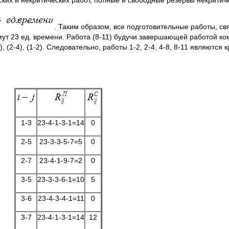
ских и некритических работ, полные и свободные резервы некритиче
. Таким образом, все подготовительные работы, с
ут 23 ед. времени. Работа (8-11) будучи завершающей работой ко
 (2-4), (1-2). Следовательно, работы 1-2, 2-4, 4-8, 8-11 являются 
1-3
23-4-1-3-1=14
0
2-5
23-3-3-5-7=5
0
2-7
23-4-1-9-7=2
0
3-5
23-3-3-6-1=10
5
3-6
23-4-3-4-1=11
0
3-7
23-4-1-3-1=14
12