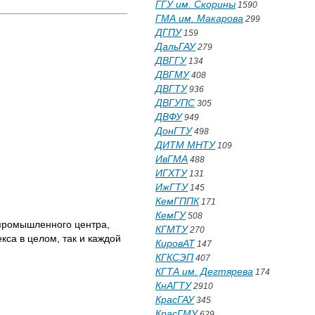
ГГУ им. Скорины
1590
ГМА им. Макарова
299
ДГПУ
159
ДальГАУ
279
ДВГГУ
134
ДВГМУ
408
ДВГТУ
936
ДВГУПС
305
ДВФУ
949
ДонГТУ
498
ДИТМ МНТУ
109
ИвГМА
488
ИГХТУ
131
ИжГТУ
145
КемГППК
171
КемГУ
508
 промышленного центра,
КГМТУ
270
кса в целом, так и каждой
КировАТ
147
КГКСЭП
407
КГТА им. Дегтярева
174
КнАГТУ
2910
КрасГАУ
345
КрасГМУ
629