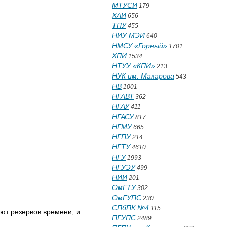
МТУСИ
179
ХАИ
656
ТПУ
455
НИУ МЭИ
640
НМСУ «Горный»
1701
ХПИ
1534
НТУУ «КПИ»
213
НУК им. Макарова
543
НВ
1001
НГАВТ
362
НГАУ
411
НГАСУ
817
НГМУ
665
НГПУ
214
НГТУ
4610
НГУ
1993
НГУЭУ
499
НИИ
201
ОмГТУ
302
ОмГУПС
230
СПбПК №4
115
еют резервов времени, и
ПГУПС
2489