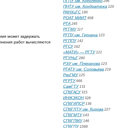
ПГПУ им. Короленко
296
ПНТУ им. Кондратюка
120
РАНХиГС
190
РОАТ МИИТ
608
РТА
245
РГГМУ
117
РГПУ им. Герцена
123
ремя может задержать
РГППУ
142
олнения работ вычисляются
РГСУ
162
«МАТИ» — РГТУ
121
РГУНиГ
260
РЭУ им. Плеханова
123
РГАТУ им. Соловьёва
219
РязГМУ
125
РГРТУ
666
СамГТУ
131
СПбГАСУ
315
ИНЖЭКОН
328
СПбГИПСР
136
СПбГЛТУ им. Кирова
227
СПбГМТУ
143
СПбГПМУ
146
СПбГПУ
1599