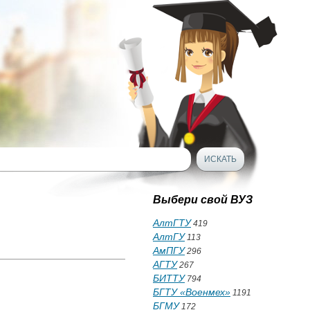
Выбери свой ВУЗ
АлтГТУ
419
АлтГУ
113
АмПГУ
296
АГТУ
267
БИТТУ
794
БГТУ «Военмех»
1191
БГМУ
172