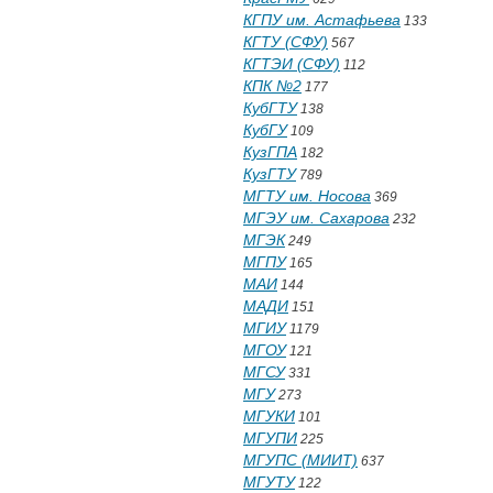
КГПУ им. Астафьева
133
КГТУ (СФУ)
567
КГТЭИ (СФУ)
112
КПК №2
177
КубГТУ
138
КубГУ
109
КузГПА
182
КузГТУ
789
МГТУ им. Носова
369
МГЭУ им. Сахарова
232
МГЭК
249
МГПУ
165
МАИ
144
МАДИ
151
МГИУ
1179
МГОУ
121
МГСУ
331
МГУ
273
МГУКИ
101
МГУПИ
225
МГУПС (МИИТ)
637
МГУТУ
122