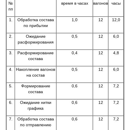
№
время в часах
вагонов
часы
пп
1.
Обработка состава
1,0
12
12,0
по прибытии
2.
Ожидание
0,5
12
6,0
расформирования
3.
Расформирование
0,4
12
4,8
состава
4.
Накопление вагонов
0,5
12
6,0
на состав
5.
Формирование
0,6
12
7,2
состава
6.
Ожидание нитки
0,6
12
7,2
графика
7.
Обработка состава
0,6
12
7,2
по отправлению