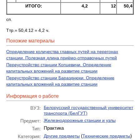
ИТОГО:
4,2
12
50,4
сп.
Ттр.= 50,4:12 = 4,2 ч.
Похожие материалы
Определение количества главных путей на перегонах
станции. Полезная длина приёмо-отправочных путей
Переустройство станции Копцевичи. Определение
капитальных вложений на развитие станции
Переустройство станции Баразднюки. Определение
капитальных вложений на развитие станции
Информация о работе
Белорусский государственный университет
ВУЗ:
транспорта (БелГУТ)
Железнодорожные станции и узлы
Предмет:
Практика
Тип:
(
)
Другие предметы
Технические предметы
Категория: