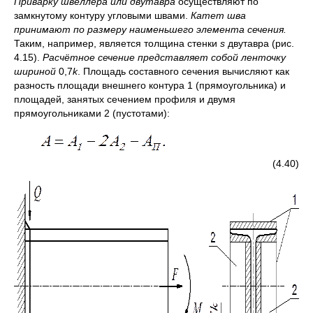
Приварку швеллера или двутавра
осуществляют по
замкнутому контуру угловыми швами.
Катет шва
принимают по размеру наименьшего элемента сечения.
Таким, например, является толщина стенки
s
двутавра (рис.
4.15).
Расчётное сечение представляет собой ленточку
шириной
0,7
k
. Площадь составного сечения вычисляют как
разность площади внешнего контура 1 (прямоугольника) и
площадей, занятых сечением профиля и двумя
прямоугольниками 2 (пустотами):
(4.40)