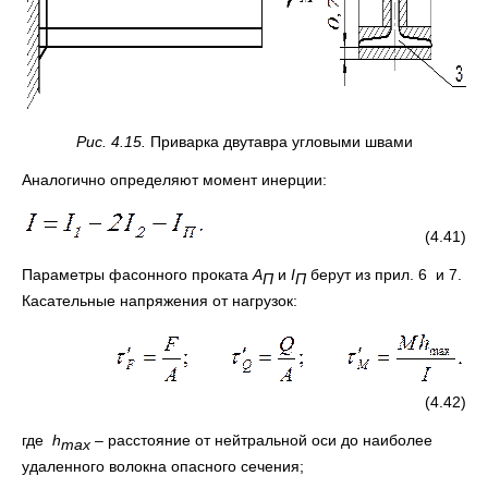
Рис. 4.15.
Приварка двутавра угловыми швами
Аналогично определяют момент инерции:
(4.41)
Параметры фасонного проката
А
и
I
берут из прил. 6 и 7.
П
П
Касательные напряжения от нагрузок:
(4.42)
где
h
– расстояние от нейтральной оси до наиболее
max
удаленного волокна опасного сечения;