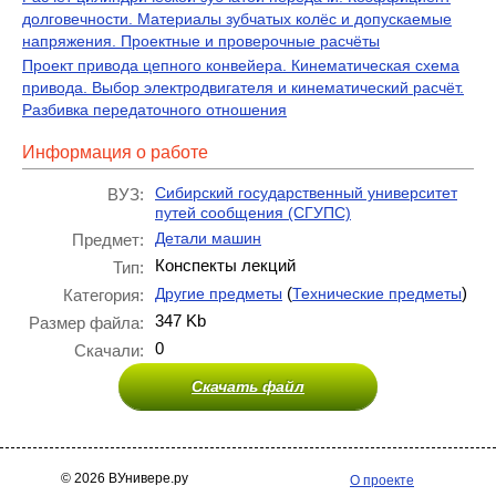
долговечности. Материалы зубчатых колёс и допускаемые
напряжения. Проектные и проверочные расчёты
Проект привода цепного конвейера. Кинематическая схема
привода. Выбор электродвигателя и кинематический расчёт.
Разбивка передаточного отношения
Информация о работе
Сибирский государственный университет
ВУЗ:
путей сообщения (СГУПС)
Детали машин
Предмет:
Конспекты лекций
Тип:
(
)
Другие предметы
Технические предметы
Категория:
347 Kb
Размер файла:
0
Скачали:
Скачать файл
© 2026 ВУнивере.ру
О проекте