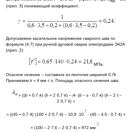
эф
(прил. 3) понижающий коэффициент;
Допускаемое касательное напряжение сварного шва по
формуле (4.7) при ручной дуговой сварке электродами Э42А
(прил. 2):
МПа.
Опасное сечение – составное из ленточек шириной
0,7
k
.
Принимаем
k
= 4 мм <
s
. Площадь опасного сечения шва:
= ((
b
+ 0,7
·k
)
·
(
h
+ 2
·
0,7
·k
) –
A
- (
b – s
- 0,7
·k
)
·
(
h
– 2
·t
–
2
·
0,7
·k
) =
= ((45 + 0,7
·
4)
·
(100 + 2
·
0,7
·
4) – 10,9
·
10
- (45 – 4,5 - 0,7
·
4) ×
× (100 – 2
·
7,6 – 2
·
0,7
·
4) = 972 мм
.