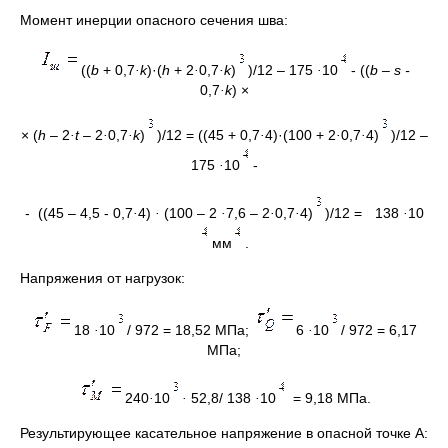
Момент инерции опасного сечения шва:
((
b
+ 0,7
·k
)·(
h
+ 2
·
0,7
·k
)
)/12 – 175
·
10
- ((
b – s -
0,7
·k
) ×
× (
h
– 2
·t
– 2
·
0,7
·k
)
)/12 = ((45 + 0,7
·
4)·(100 + 2
·
0,7
·
4)
)/12 –
175
·
10
-
- ((45 – 4,5 - 0,7
·
4)
·
(100 – 2
·
7,6 – 2
·
0,7
·
4)
)/12 =
138
·
10
мм
.
Напряжения от нагрузок:
18
·
10
/ 972 = 18,52 МПа;
6
·
10
/ 972 = 6,17
МПа;
240
·
10
·
52,8/ 138
·
10
= 9,18 МПа.
Результирующее касательное напряжение в опасной точке А: