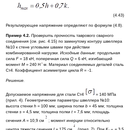
(4.43)
Результирующее напряжение определяют по формуле (4.8).
Пример 4.2.
Проверить прочность
таврового сварного
соединения (см. рис. 4.15) по замкнутому контуру швеллера
№10 к стене угловыми швами при действии
комбинированной нагрузки.
Исходные данные
: продольная
сила
F
= 18 кН, поперечная сила
Q
= 6 кН, изгибающий
момент
M
= 240 Н
м. Материал соединяемых деталей сталь
Ст4. Коэффициент асимметрии цикла
R
= -1.
Решение.
Допускаемое напряжение для стали Ст4
= 140 МПа
(прил. 4). Геометрические параметры швеллера №10:
высота стенки
h
= 100 мм; ширина полки
b
= 45 мм; толщина
стенки
s
= 4,5 мм; толщина полки
t
= 7,6 мм; площадь
сечения
А
= 10,9 см
; момент инерции относительно
центра тяжести сечения
I
= 175 см
(прил. 7). При
К
=
3,5