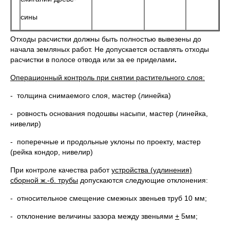
сины
Отходы расчистки должны быть полностью вывезены до
начала земляных работ. Не допускается оставлять отходы
расчистки в полосе отвода или за ее приделами
.
Операционный контроль при снятии растительного слоя:
- толщина снимаемого слоя, мастер (линейка)
- ровность основания подошвы насыпи, мастер (линейка,
нивелир)
- поперечные и продольные уклоны по проекту, мастер
(рейка кондор, нивелир)
При контроле качества работ
устройства (удлинения)
сборной ж.-б. трубы
допускаются следующие отклонения:
- относительное смещение смежных звеньев труб 10 мм;
- отклонение величины зазора между звеньями
+
5мм;