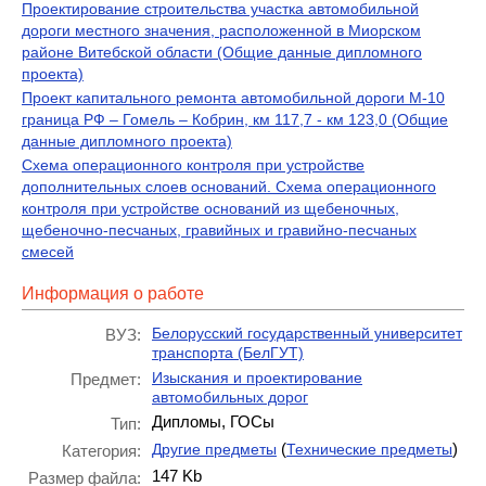
Проектирование строительства участка автомобильной
дороги местного значения, расположенной в Миорском
районе Витебской области (Общие данные дипломного
проекта)
Проект капитального ремонта автомобильной дороги М-10
граница РФ – Гомель – Кобрин, км 117,7 - км 123,0 (Общие
данные дипломного проекта)
Схема операционного контроля при устройстве
дополнительных слоев оснований. Схема операционного
контроля при устройстве оснований из щебеночных,
щебеночно-песчаных, гравийных и гравийно-песчаных
смесей
Информация о работе
Белорусский государственный университет
ВУЗ:
транспорта (БелГУТ)
Изыскания и проектирование
Предмет:
автомобильных дорог
Дипломы, ГОСы
Тип:
(
)
Другие предметы
Технические предметы
Категория:
147 Kb
Размер файла: