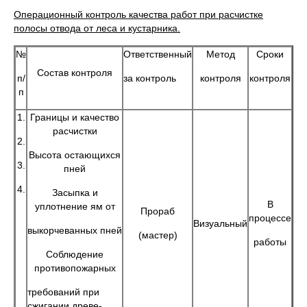
Операционный контроль качества работ при расчистке
полосы отвода от леса и кустарника.
№
Ответственный
Метод
Сроки
Состав контроля
п/
за контроль
контроля
контроля
п
1.
Границы и качество
расчистки
2.
Высота остающихся
3.
пней
4.
Засыпка и
В
уплотнение ям от
Прораб
процессе
Визуальный
выкорчеванных пней
(мастер)
работы
Соблюдение
противопожарных
требований при
сжигании древе-