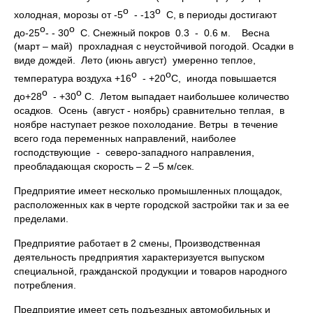
о
о
холодная, морозы от -5
- -13
С, в периоды достигают
о
о
до-25
- - 30
С. Снежный покров 0.3 - 0.6 м. Весна
(март – май) прохладная с неустойчивой погодой. Осадки в
виде дождей. Лето (июнь август) умеренно теплое,
о
о
температура воздуха +16
- +20
С, иногда повышается
о
о
до+28
- +30
С. Летом выпадает наибольшее количество
осадков. Осень (август - ноябрь) сравнительно теплая, в
ноябре наступает резкое похолодание. Ветры в течение
всего года переменных направлений, наиболее
господствующие - северо-западного направления,
преобладающая скорость – 2 –5 м/сек.
Предприятие имеет несколько промышленных площадок,
расположенных как в черте городской застройки так и за ее
пределами.
Предприятие работает в 2 смены, Производственная
деятельность предприятия характеризуется выпуском
специальной, гражданской продукции и товаров народного
потребления.
Предприятие имеет сеть подъездных автомобильных и