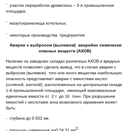
-
участок переработки древесины – 3-я промышленная
площадка;
-
мазутохранилища котельных;
-
некоторые производства предприятия.
Аварии с выбросом (выливом) аварийно химически
опасных веществ (АХОВ)
.
Наличие на заводских складах различных АХОВ и вредных
веществ позволяет сделать вывод, что в случае аварии с
выбросом (выливом) того или иного вещества наибольшую
опасность представляют аварии с емкостями кислот
(соляной, азотной), расположенных на центральном складе
1-й промышленной площадки, имеющей максимальные
единичные емкости от 2 т до 16 тонн. При разрушении
емкостей с кислотами зона возможного заражения может
быть:
- глубина до 0.502 км;
2
- площадь суммарная до0.24 31 км
;