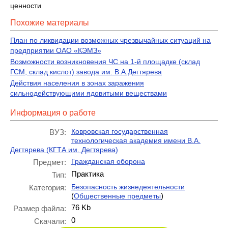
ценности
Похожие материалы
План по ликвидации возможных чрезвычайных ситуаций на
предприятии ОАО «КЭМЗ»
Возможности возникновения ЧС на 1-й площадке (склад
ГСМ, склад кислот) завода им. В.А.Дегтярева
Действия населения в зонах заражения
сильнодействующими ядовитыми веществами
Информация о работе
Ковровская государственная
ВУЗ:
технологическая академия имени В.А.
Дегтярева (КГТА им. Дегтярева)
Гражданская оборона
Предмет:
Практика
Тип:
Безопасность жизнедеятельности
Категория:
(
)
Общественные предметы
76 Kb
Размер файла:
0
Скачали: