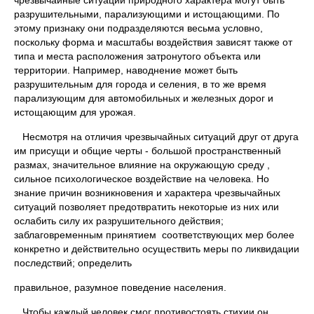
чрезвычайные ситуации природного характера могут быть
разрушительными, парализующими и истощающими. По
этому признаку они подразделяются весьма условно,
поскольку форма и масштабы воздействия зависят также от
типа и места расположения затронутого объекта или
территории. Например, наводнение может быть
разрушительным для города и селения, в то же время
парализующим для автомобильных и железных дорог и
истощающим для урожая.
Несмотря на отличия чрезвычайных ситуаций друг от друга
им присущи и общие черты - большой пространственный
размах, значительное влияние на окружающую среду ,
сильное психологическое воздействие на человека. Но
знание причин возникновения и характера чрезвычайных
ситуаций позволяет предотвратить некоторые из них или
ослабить силу их разрушительного действия;
заблаговременным принятием соответствующих мер более
конкретно и действительно осуществить меры по ликвидации
последствий; определить
правильное, разумное поведение населения.
Чтобы каждый человек смог противостоять стихии он