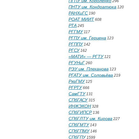
ПГПУ им. Короленко
296
ПНТУ им. Кондратюка
120
РАНХиГС
190
РОАТ МИИТ
608
РТА
245
РГГМУ
117
РГПУ им. Герцена
123
РГППУ
142
РГСУ
162
«МАТИ» — РГТУ
121
РГУНиГ
260
РЭУ им. Плеханова
123
РГАТУ им. Соловьёва
219
РязГМУ
125
РГРТУ
666
СамГТУ
131
СПбГАСУ
315
ИНЖЭКОН
328
СПбГИПСР
136
СПбГЛТУ им. Кирова
227
СПбГМТУ
143
СПбГПМУ
146
СПбГПУ
1599