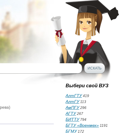
Выбери свой ВУЗ
АлтГТУ
419
АлтГУ
113
рева)
АмПГУ
296
АГТУ
267
БИТТУ
794
БГТУ «Военмех»
1191
БГМУ
172