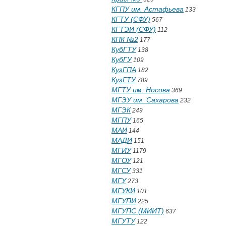
КГПУ им. Астафьева
133
КГТУ (СФУ)
567
КГТЭИ (СФУ)
112
КПК №2
177
КубГТУ
138
КубГУ
109
КузГПА
182
КузГТУ
789
МГТУ им. Носова
369
МГЭУ им. Сахарова
232
МГЭК
249
МГПУ
165
МАИ
144
МАДИ
151
МГИУ
1179
МГОУ
121
МГСУ
331
МГУ
273
МГУКИ
101
МГУПИ
225
МГУПС (МИИТ)
637
МГУТУ
122