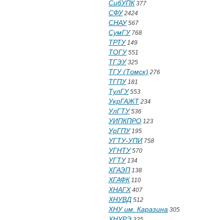
СибУПК
377
СФУ
2424
СНАУ
567
СумГУ
768
ТРТУ
149
ТОГУ
551
ТГЭУ
325
ТГУ (Томск)
276
ТГПУ
181
ТулГУ
553
УкрГАЖТ
234
УлГТУ
536
УИПКПРО
123
УрГПУ
195
УГТУ-УПИ
758
УГНТУ
570
УГТУ
134
ХГАЭП
138
ХГАФК
110
ХНАГХ
407
ХНУВД
512
ХНУ им. Каразина
305
ХНУРЭ
325