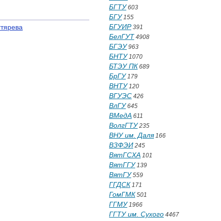
БГТУ
603
БГУ
155
БГУИР
гтярева
391
БелГУТ
4908
БГЭУ
963
БНТУ
1070
БТЭУ ПК
689
БрГУ
179
ВНТУ
120
ВГУЭС
426
ВлГУ
645
ВМедА
611
ВолгГТУ
235
ВНУ им. Даля
166
ВЗФЭИ
245
ВятГСХА
101
ВятГГУ
139
ВятГУ
559
ГГДСК
171
ГомГМК
501
ГГМУ
1966
ГГТУ им. Сухого
4467