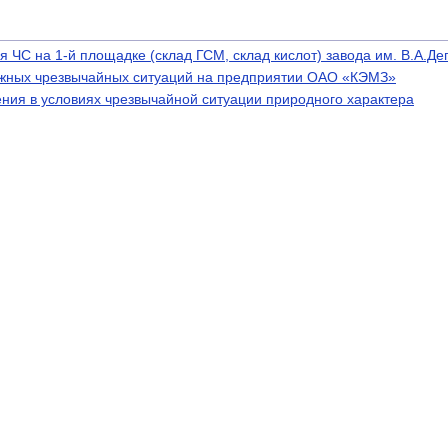
 ЧС на 1-й площадке (склад ГСМ, склад кислот) завода им. В.А.Де
ожных чрезвычайных ситуаций на предприятии ОАО «КЭМЗ»
ния в условиях чрезвычайной ситуации природного характера