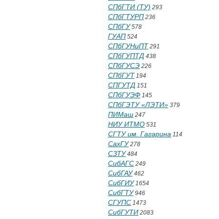
СПбГТИ (ТУ)
293
СПбГТУРП
236
СПбГУ
578
ГУАП
524
СПбГУНиПТ
291
СПбГУПТД
438
СПбГУСЭ
226
СПбГУТ
194
СПГУТД
151
СПбГУЭФ
145
СПбГЭТУ «ЛЭТИ»
379
ПИМаш
247
НИУ ИТМО
531
СГТУ им. Гагарина
114
СахГУ
278
СЗТУ
484
СибАГС
249
СибГАУ
462
СибГИУ
1654
СибГТУ
946
СГУПС
1473
СибГУТИ
2083