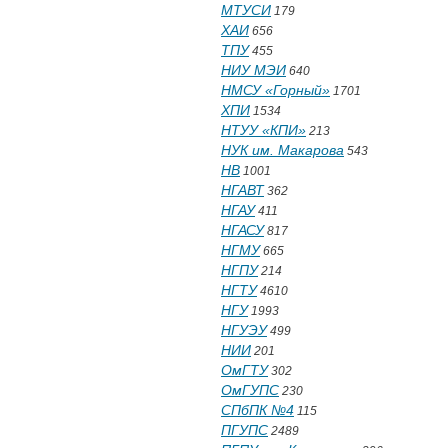
МТУСИ
179
ХАИ
656
ТПУ
455
НИУ МЭИ
640
НМСУ «Горный»
1701
ХПИ
1534
НТУУ «КПИ»
213
НУК им. Макарова
543
НВ
1001
НГАВТ
362
НГАУ
411
НГАСУ
817
НГМУ
665
НГПУ
214
НГТУ
4610
НГУ
1993
НГУЭУ
499
НИИ
201
ОмГТУ
302
ОмГУПС
230
СПбПК №4
115
ПГУПС
2489