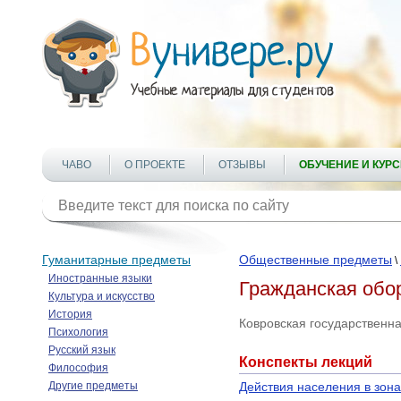
ЧАВО
О ПРОЕКТЕ
ОТЗЫВЫ
ОБУЧЕНИЕ И КУР
Гуманитарные предметы
Общественные предметы
\
Иностранные языки
Гражданская обо
Культура и искусство
История
Ковровская государственна
Психология
Русский язык
Конспекты лекций
Философия
Другие предметы
Действия населения в зо