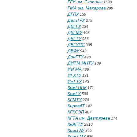
ГГУ им. Скорины
1590
ГМА им. Макарова
299
ДГПУ
159
ДальГАУ
279
ДВГГУ
134
ДВГМУ
408
ДВГТУ
936
ДВГУПС
305
ДВФУ
949
ДонГТУ
498
ДИТМ МНТУ
109
ИвГМА
488
ИГХТУ
131
ИжГТУ
145
КемГППК
171
КемГУ
508
КГМТУ
270
КировАТ
147
КГКСЭП
407
КГТА им. Дегтярева
174
КнАГТУ
2910
КрасГАУ
345
КрасГМУ
629