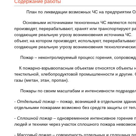
Содержание работы
План по ликвидации возможных ЧС на предприятии 
Основными источниками техногенных ЧС являются потенци
производят, перерабатывают, хранят или транспортируют р
создающие реальную угрозу возникно
объект, на котором производят, используют, перерабатыва
создающие реальную угрозу возникновения технологически
Пожар – неконтролируемый процесс горения, сопровожда
К пожарно-взрывоопасным объектам относятся объекты не
текстильной, хлебопродуктовой промышленности и другие.
газы (метан, этан, пропан).
Пожары по своим масштабам и интенсивности подразделя
-
Отдельный пожар
– пожар, возникшей в отдельном здан
отдельными пожарами возможно без средств защиты от теп
-
Сплошной пожар
– одновременное интенсивное горение 
людей и техники через участок сплошного пожара невозможн
-
Массовый пожар
– совокупность отдельных и сплошных п