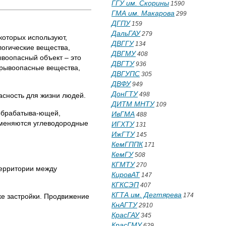
ГГУ им. Скорины
1590
ГМА им. Макарова
299
ДГПУ
159
ДальГАУ
279
оторых используют,
ДВГГУ
134
логические вещества,
ДВГМУ
408
ый объект – это
ДВГТУ
936
зрывоопасные вещества,
ДВГУПС
305
ДВФУ
949
ДонГТУ
498
сность для жизни людей.
ДИТМ МНТУ
109
ообрабатыва-ющей,
ИвГМА
488
именяются углеводородные
ИГХТУ
131
ИжГТУ
145
КемГППК
171
КемГУ
508
КГМТУ
270
территории между
КировАТ
147
КГКСЭП
407
КГТА им. Дегтярева
174
ке застройки. Продвижение
КнАГТУ
2910
КрасГАУ
345
КрасГМУ
629