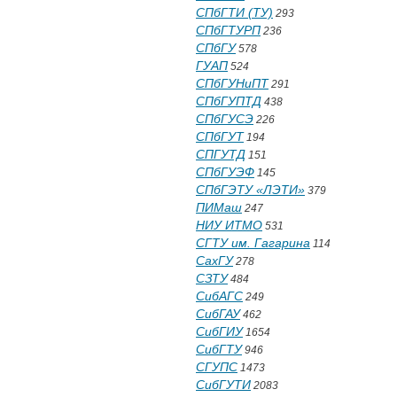
СПбГТИ (ТУ)
293
СПбГТУРП
236
СПбГУ
578
ГУАП
524
СПбГУНиПТ
291
СПбГУПТД
438
СПбГУСЭ
226
СПбГУТ
194
СПГУТД
151
СПбГУЭФ
145
СПбГЭТУ «ЛЭТИ»
379
ПИМаш
247
НИУ ИТМО
531
СГТУ им. Гагарина
114
СахГУ
278
СЗТУ
484
СибАГС
249
СибГАУ
462
СибГИУ
1654
СибГТУ
946
СГУПС
1473
СибГУТИ
2083