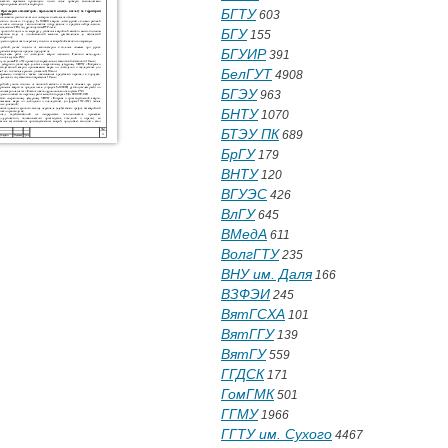
БГТУ
603
БГУ
155
БГУИР
391
БелГУТ
4908
БГЭУ
963
БНТУ
1070
БТЭУ ПК
689
БрГУ
179
ВНТУ
120
ВГУЭС
426
ВлГУ
645
ВМедА
611
ВолгГТУ
235
ВНУ им. Даля
166
ВЗФЭИ
245
ВятГСХА
101
ВятГГУ
139
ВятГУ
559
ГГДСК
171
ГомГМК
501
ГГМУ
1966
ГГТУ им. Сухого
4467