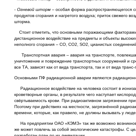
-
Огневой шторм
– особая форма распространяющегося сп
продуктов сгорания и нагретого воздуха; приток свежего во
шторма.
Стоит отметить, что основными поражающими факторами п
дистанционное воздействие на предметы и объекты высоких 
неполного сгорания – СО, СО2, SО2, цианистых соединений
Транспортная авария – авария на транспорте, повлекшая
уничтожение и повреждение транспортных сооружений и 
все ТА, зависят как от вида транспорта, так и от вида транс
Основными ПФ радиационной аварии являются радиационно
Радиационное воздействие на человека состоит в ионизаци
кроветворные органы, в результате чего наступает кислор
свёртываемость крови. При радиоактивном загрязнении при
Поэтому при действиях на местности, загрязнённой радиоа
времени, которые, как правило, не должны вызывать у люд
На предприятии ОАО «КЭМЗ» так же возможно возникновени
же может повлечь за собой экологические катастрофы. С ц
разработан план по их ликвидации.