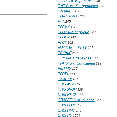
ПГПУ им. Короленко
296
ПНТУ им. Кондратюка
120
РАНХиГС
190
РОАТ МИИТ
608
РТА
245
РГГМУ
117
РГПУ им. Герцена
123
РГППУ
142
РГСУ
162
«МАТИ» — РГТУ
121
РГУНиГ
260
РЭУ им. Плеханова
123
РГАТУ им. Соловьёва
219
РязГМУ
125
РГРТУ
666
СамГТУ
131
СПбГАСУ
315
ИНЖЭКОН
328
СПбГИПСР
136
СПбГЛТУ им. Кирова
227
СПбГМТУ
143
СПбГПМУ
146
СПбГПУ
1599