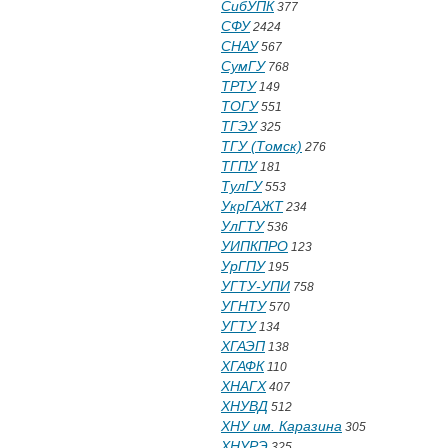
СибУПК
377
СФУ
2424
СНАУ
567
СумГУ
768
ТРТУ
149
ТОГУ
551
ТГЭУ
325
ТГУ (Томск)
276
ТГПУ
181
ТулГУ
553
УкрГАЖТ
234
УлГТУ
536
УИПКПРО
123
УрГПУ
195
УГТУ-УПИ
758
УГНТУ
570
УГТУ
134
ХГАЭП
138
ХГАФК
110
ХНАГХ
407
ХНУВД
512
ХНУ им. Каразина
305
ХНУРЭ
325