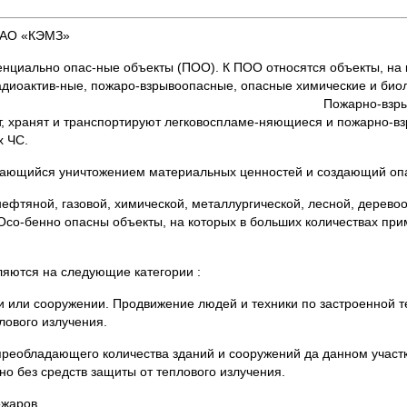
ОАО «КЭМЗ»
ально опас-ные объекты (ПОО). К ПОО относятся объекты, на к
адиоактив-ные, пожаро-взрывоопасные, опасные химические и био
вения источника ЧС. Пожарно-взрывоопасн
ют, хранят и транспортируют легковоспламе-няющиеся и пожарно-в
х ЧС.
ющийся уничтожением материальных ценностей и создающий опа
фтяной, газовой, химической, металлургической, лесной, дерев
 Осо-бенно опасны объекты, на которых в больших количествах пр
ются на следующие категории :
ии или сооружении. Продвижение людей и техники по застроенной 
лового излучения.
преобладающего количества зданий и сооружений да данном участ
о без средств защиты от теплового излучения.
ожаров.