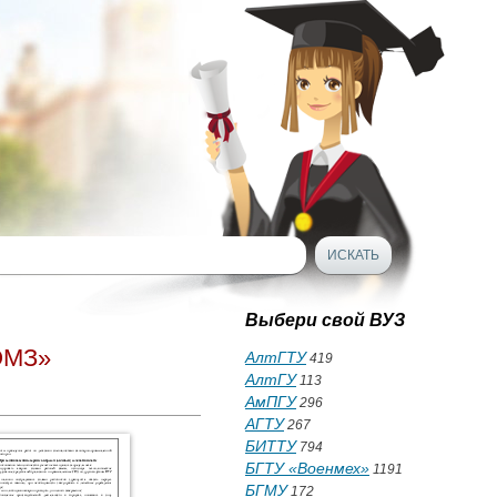
Выбери свой ВУЗ
ЭМЗ»
АлтГТУ
419
АлтГУ
113
АмПГУ
296
АГТУ
267
БИТТУ
794
БГТУ «Военмех»
1191
БГМУ
172