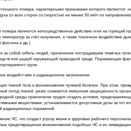
лошного пожара, характерными признаками которого являются: н
здуха со всех сторон со скоростью не менее 50 км/ч по направлени
ожара являются непосредственное действие огня на горящий пре
температур за счёт излучения, а также токсичное воздействие ды
 фосгена и др.).
 за собой гибель людей, причинение пострадавшим тяжёлых теле
средств или ущерб окружающей природной среде. Поражающие фа
-портируемого груза.
е воздейст-вие и радиационное загрязнение.
и тканей тела и возникновении лучевой болезни. При этом, преж
одный голод тканей, резко снижается иммунная защищённость орган
родной среды практически трудно создать условия, предохраняющ
ктивными веществами, устанавливаются допустимые дозы за тот и
ей радиационных поражений.
е ЧС, что создаст угрозу жизни и здоровью рабочего персонала,
елью предотвращения возникновения подобных ЧС и их ликвидации