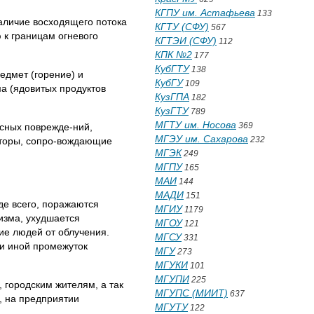
КГПУ им. Астафьева
133
аличие восходящего потока
КГТУ (СФУ)
567
ю к границам огневого
КГТЭИ (СФУ)
112
КПК №2
177
КубГТУ
138
дмет (горение) и
КубГУ
109
ма (ядовитых продуктов
КузГПА
182
КузГТУ
789
МГТУ им. Носова
369
сных поврежде-ний,
МГЭУ им. Сахарова
232
кторы, сопро-вождающие
МГЭК
249
МГПУ
165
МАИ
144
МАДИ
151
де всего, поражаются
МГИУ
1179
изма, ухудшается
МГОУ
121
ие людей от облучения.
МГСУ
331
ли иной промежуток
МГУ
273
МГУКИ
101
МГУПИ
225
 городским жителям, а так
МГУПС (МИИТ)
637
, на предприятии
МГУТУ
122