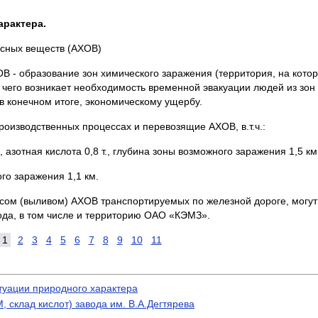
арактера
.
асных веществ (АХОВ)
 - образование зон химического заражения (территория, на кото
 чего возникает необходимость временной эвакуации людей из зон 
в конечном итоге, экономическому ущербу.
роизводственных процессах и перевозящие АХОВ, в.т.ч.:
азотная кислота 0,8 т., глубина зоны возможного заражения 1,5 км
го заражения 1,1 км.
сом (выливом) АХОВ транспортируемых по железной дороге, могут
да, в том числе и территорию ОАО «КЭМЗ».
1
2
3
4
5
6
7
8
9
10
11
туации природного характера
 склад кислот) завода им. В.А.Дегтярева