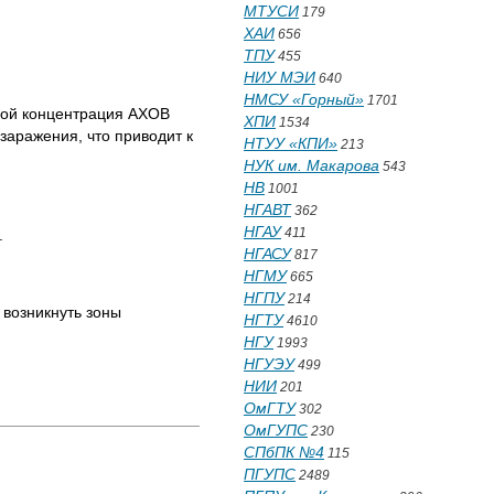
МТУСИ
179
ХАИ
656
ТПУ
455
НИУ МЭИ
640
НМСУ «Горный»
1701
рой концентрация АХОВ
ХПИ
1534
заражения, что приводит к
НТУУ «КПИ»
213
НУК им. Макарова
543
НВ
1001
НГАВТ
362
НГАУ
411
.
НГАСУ
817
НГМУ
665
НГПУ
214
 возникнуть зоны
НГТУ
4610
НГУ
1993
НГУЭУ
499
НИИ
201
ОмГТУ
302
ОмГУПС
230
СПбПК №4
115
ПГУПС
2489