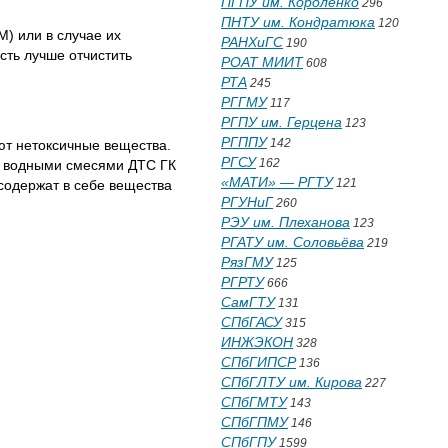
ПГПУ им. Короленко
296
ПНТУ им. Кондратюка
120
) или в случае их
РАНХиГС
190
ть лучше отчистить
РОАТ МИИТ
608
РТА
245
РГГМУ
117
РГПУ им. Герцена
123
РГППУ
142
ют нетоксичные вещества.
РГСУ
162
х водными смесями ДТС ГК
«МАТИ» — РГТУ
121
содержат в себе вещества
РГУНиГ
260
РЭУ им. Плеханова
123
РГАТУ им. Соловьёва
219
РязГМУ
125
РГРТУ
666
СамГТУ
131
СПбГАСУ
315
ИНЖЭКОН
328
СПбГИПСР
136
СПбГЛТУ им. Кирова
227
СПбГМТУ
143
СПбГПМУ
146
СПбГПУ
1599