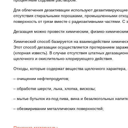
процентным содовым раствором.
Для облегчения дезактивации используют дезактивирующие 
отсутствия стиральными порошками, промышленными отхода
поверхность от грязи вместе с радиоактивными частями. С 
Дегазация можно провести химическим, физико-химическим
Химический способ базируется на взаимодействии химичес
Этот способ дегазации осуществляется протеранием зара
(хлорная известь). В случае отсутствия штатных дегазаци
щелочного и окислительно-хлорирующего действия.
Отходы, которые содержат вещества щелочного характера, 
– очищении нефтепродуктов;
– обработке шерсти, льна, хлопка, вискозы;
– мытье бутылок из-под пива, вина и безалкогольных напитк
– обезжиривании металлических поверхностей;