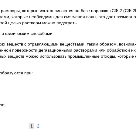
растворы, которые изготавливаются на базе порошков СФ-2 (СФ-2М
ми, которые необходимы для смягчения воды, это дает возможнос
этой целью растворы можно подогреть.
 и физическим способами.
ких веществ с отравляющими веществами, таким образом, возника
женной поверхности дегазационными растворами или обработкой и
онных веществ можно использовать промышленные отходы, которые 
образуются при:
ов;
1
2