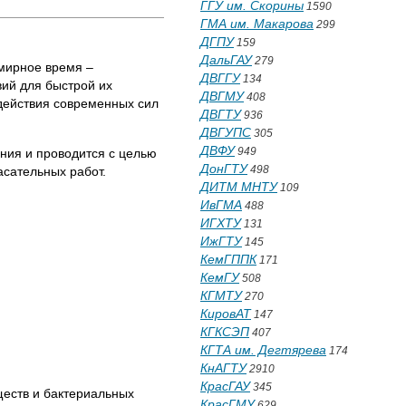
ГГУ им. Скорины
1590
ГМА им. Макарова
299
ДГПУ
159
ДальГАУ
279
 мирное время –
ДВГГУ
134
вий для быстрой их
ДВГМУ
408
здействия современных сил
ДВГТУ
936
ДВГУПС
305
ДВФУ
949
ния и проводится с целью
ДонГТУ
498
асательных работ.
ДИТМ МНТУ
109
ИвГМА
488
ИГХТУ
131
ИжГТУ
145
КемГППК
171
КемГУ
508
КГМТУ
270
КировАТ
147
КГКСЭП
407
КГТА им. Дегтярева
174
КнАГТУ
2910
КрасГАУ
345
ществ и бактериальных
КрасГМУ
629