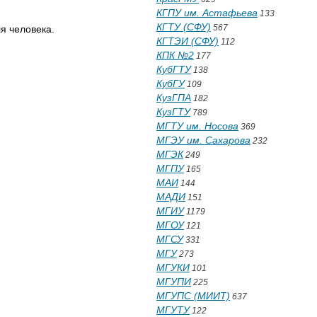
КГПУ им. Астафьева
133
КГТУ (СФУ)
567
я человека.
КГТЭИ (СФУ)
112
КПК №2
177
КубГТУ
138
КубГУ
109
КузГПА
182
КузГТУ
789
МГТУ им. Носова
369
МГЭУ им. Сахарова
232
МГЭК
249
МГПУ
165
МАИ
144
МАДИ
151
МГИУ
1179
МГОУ
121
МГСУ
331
МГУ
273
МГУКИ
101
МГУПИ
225
МГУПС (МИИТ)
637
МГУТУ
122