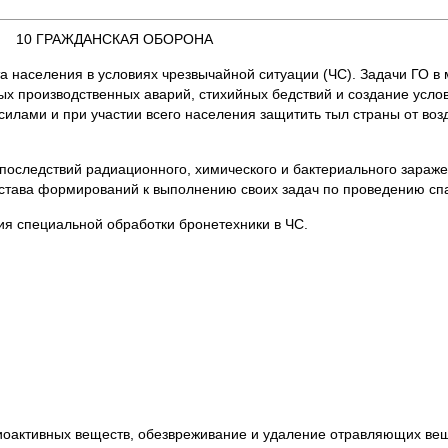
10 ГРАЖДАНСКАЯ ОБОРОНА
а населения в условиях чрезвычайной ситуации (ЧС). Задачи ГО в
ых производственных аварий, стихийных бедствий и создание усло
силами и при участии всего населения защитить тыл страны от во
последствий радиационного, химического и бактериального зараже
состава формирований к выполнению своих задач по проведению сп
я специальной обработки бронетехники в ЧС.
диоактивных веществ, обезвреживание и удаление отравляющих ве