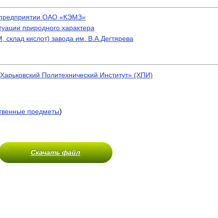
а предприятии ОАО «КЭМЗ»
туации природного характера
 склад кислот) завода им. В.А.Дегтярева
Харьковский Политехнический Институт» (ХПИ)
)
венные предметы
Скачать файл