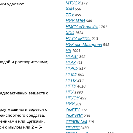
МТУСИ
179
ики удаляют
ХАИ
656
ТПУ
455
НИУ МЭИ
640
НМСУ «Горный»
1701
ХПИ
1534
НТУУ «КПИ»
213
НУК им. Макарова
543
НВ
1001
НГАВТ
362
одой и растворителями;
НГАУ
411
НГАСУ
817
НГМУ
665
НГПУ
214
НГТУ
4610
НГУ
1993
радиоактивных веществ с
НГУЭУ
499
НИИ
201
рху машины и ведется с
ОмГТУ
302
ранспортного средства.
ОмГУПС
230
вениками или щетками.
СПбПК №4
115
й с мылом или 2 – 5-
ПГУПС
2489