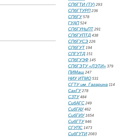
СПбГТИ (ТУ)
293
СПбГТУРП
236
СПбГУ
578
ГУАП
524
СПбГУНиПТ
291
СПбГУПТД
438
СПбГУСЭ
226
СПбГУТ
194
СПГУТД
151
СПбГУЭФ
145
СПбГЭТУ «ЛЭТИ»
379
ПИМаш
247
НИУ ИТМО
531
СГТУ им. Гагарина
114
СахГУ
278
СЗТУ
484
СибАГС
249
СибГАУ
462
СибГИУ
1654
СибГТУ
946
СГУПС
1473
СибГУТИ
2083