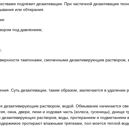
ествами подлежит дезактивации. При частичной дезактивации техн
ывания или обтирания.
ми:
вором под давлением;
;
оверхности тампонами, смоченными дезактивирующим раствором, в
ения. Суть дезактивации, таким образом, заключается в удалении 
я дезактивирующим раствором, водой. Обмывание начинается све
я, окна, двери, люки и ходовая часть (колеса, гусеницы), днище т
и дезактивирующих растворов, воды, протеранием и подметанием 
содержимое протирают влажными тряпками, пол моется теплой водо