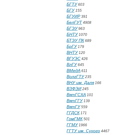
БГТУ
603
БГУ
155
БГУИР
391
БелГУТ
4908
БГЭУ
963
БНТУ
1070
БТЭУ ПК
689
БрГУ
179
ВНТУ
120
ВГУЭС
426
ВлГУ
645
ВМедА
611
ВолгГТУ
235
ВНУ им. Даля
166
ВЗФЭИ
245
ВятГСХА
101
ВятГГУ
139
ВятГУ
559
ГГДСК
171
ГомГМК
501
ГГМУ
1966
ГГТУ им. Сухого
4467