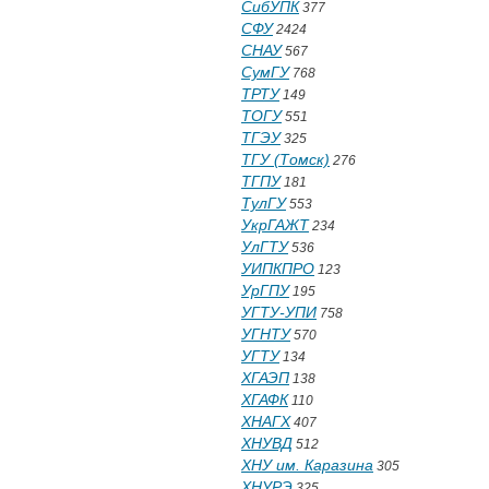
СибУПК
377
СФУ
2424
СНАУ
567
СумГУ
768
ТРТУ
149
ТОГУ
551
ТГЭУ
325
ТГУ (Томск)
276
ТГПУ
181
ТулГУ
553
УкрГАЖТ
234
УлГТУ
536
УИПКПРО
123
УрГПУ
195
УГТУ-УПИ
758
УГНТУ
570
УГТУ
134
ХГАЭП
138
ХГАФК
110
ХНАГХ
407
ХНУВД
512
ХНУ им. Каразина
305
ХНУРЭ
325