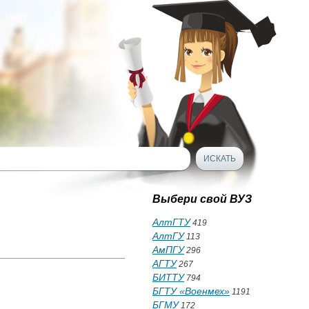
Выбери свой ВУЗ
АлтГТУ
419
АлтГУ
113
АмПГУ
296
АГТУ
267
БИТТУ
794
БГТУ «Военмех»
1191
БГМУ
172