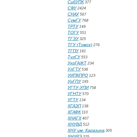
СибУПК
377
СФУ
2424
СНАУ
567
СумГУ
768
ТРТУ
149
ТОГУ
551
ТГЭУ
325
ТГУ (Томск)
276
ТГПУ
181
ТулГУ
553
УкрГАЖТ
234
УлГТУ
536
УИПКПРО
123
УрГПУ
195
УГТУ-УПИ
758
УГНТУ
570
УГТУ
134
ХГАЭП
138
ХГАФК
110
ХНАГХ
407
ХНУВД
512
ХНУ им. Каразина
305
ХНУРЭ
325