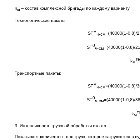
n
– состав комплексной бригады по каждому варианту.
к
i
Технологические пакеты:
м
SТ
=(40000(1-0,8)/
ч-см
0
SТ
=(40000(1-0,8)/2
ч-см
те
k
м
Транспортные пакеты:
м
SТ
=(40000(1-0,8)/
ч-см
0
SТ
=(40000(1-0,8)/3
ч-см
т
k
м
3. Интенсивность грузовой обработки флота
Показывает количество тонн груза, которое загружается в с