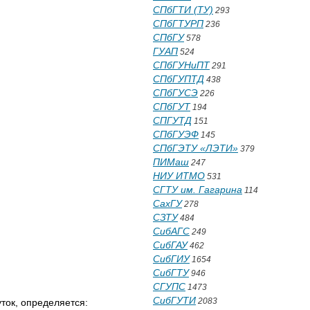
СПбГТИ (ТУ)
293
СПбГТУРП
236
СПбГУ
578
ГУАП
524
СПбГУНиПТ
291
СПбГУПТД
438
СПбГУСЭ
226
СПбГУТ
194
СПГУТД
151
СПбГУЭФ
145
СПбГЭТУ «ЛЭТИ»
379
ПИМаш
247
НИУ ИТМО
531
СГТУ им. Гагарина
114
СахГУ
278
СЗТУ
484
СибАГС
249
СибГАУ
462
СибГИУ
1654
СибГТУ
946
СГУПС
1473
СибГУТИ
2083
уток, определяется: