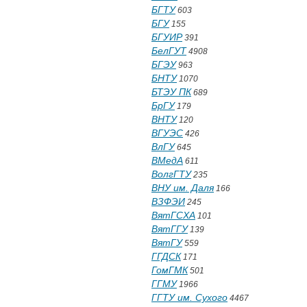
БГТУ
603
БГУ
155
БГУИР
391
БелГУТ
4908
БГЭУ
963
БНТУ
1070
БТЭУ ПК
689
БрГУ
179
ВНТУ
120
ВГУЭС
426
ВлГУ
645
ВМедА
611
ВолгГТУ
235
ВНУ им. Даля
166
ВЗФЭИ
245
ВятГСХА
101
ВятГГУ
139
ВятГУ
559
ГГДСК
171
ГомГМК
501
ГГМУ
1966
ГГТУ им. Сухого
4467