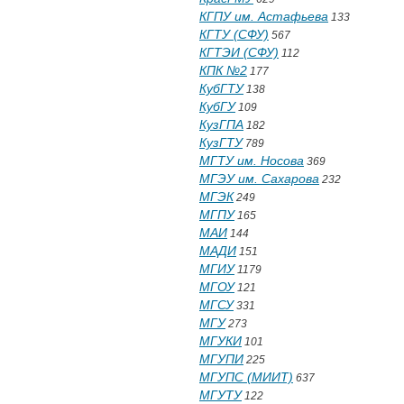
КГПУ им. Астафьева
133
КГТУ (СФУ)
567
КГТЭИ (СФУ)
112
КПК №2
177
КубГТУ
138
КубГУ
109
КузГПА
182
КузГТУ
789
МГТУ им. Носова
369
МГЭУ им. Сахарова
232
МГЭК
249
МГПУ
165
МАИ
144
МАДИ
151
МГИУ
1179
МГОУ
121
МГСУ
331
МГУ
273
МГУКИ
101
МГУПИ
225
МГУПС (МИИТ)
637
МГУТУ
122