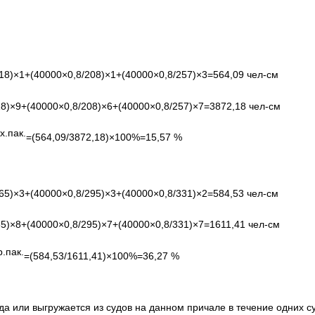
218)×1+(40000×0,8/208)×1+(40000×0,8/257)×3=564,09 чел-см
18)×9+(40000×0,8/208)×6+(40000×0,8/257)×7=3872,18 чел-см
х.пак.
=(564,09/3872,18)×100%=15,57 %
365)×3+(40000×0,8/295)×3+(40000×0,8/331)×2=584,53 чел-см
65)×8+(40000×0,8/295)×7+(40000×0,8/331)×7=1611,41 чел-см
р.пак.
=(584,53/1611,41)×100%=36,27 %
уда или выгружается из судов на данном причале в течение одних с