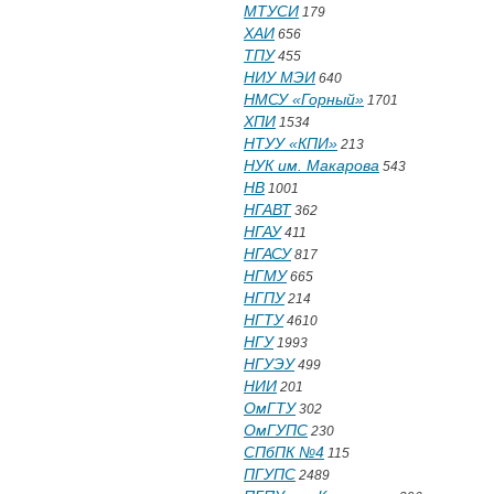
МТУСИ
179
ХАИ
656
ТПУ
455
НИУ МЭИ
640
НМСУ «Горный»
1701
ХПИ
1534
НТУУ «КПИ»
213
НУК им. Макарова
543
НВ
1001
НГАВТ
362
НГАУ
411
НГАСУ
817
НГМУ
665
НГПУ
214
НГТУ
4610
НГУ
1993
НГУЭУ
499
НИИ
201
ОмГТУ
302
ОмГУПС
230
СПбПК №4
115
ПГУПС
2489