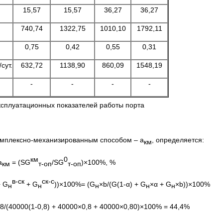
15,57
15,57
36,27
36,27
740,74
1322,75
1010,10
1792,11
0,75
0,42
0,55
0,31
сут.
632,72
1138,90
860,09
1548,19
-
-
-
-
ксплуатационных показателей работы порта
комплексно-механизированным способом – а
, определяется:
км
км
0
а
= (SG
/SG
)×100%, %
км
т-оп
т-оп
в-ск
ск-с
+ G
+ G
))×100%= (G
×b/(G(1-α) + G
×α + G
×b))×100%
н
н
н
н
н
,8/(40000(1-0,8) + 40000×0,8 + 40000×0,80)×100% = 44,4%