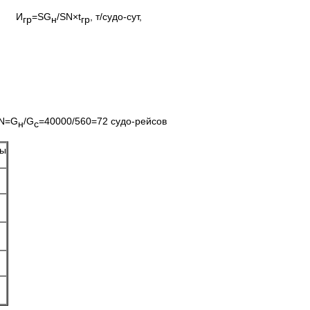
И
=SG
/SN×t
, т/судо-сут,
гр
н
гр
N=G
/G
=40000/560=72 судо-рейсов
н
с
ты