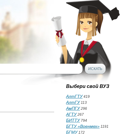
Выбери свой ВУЗ
АлтГТУ
419
АлтГУ
113
АмПГУ
296
АГТУ
267
БИТТУ
794
БГТУ «Военмех»
1191
БГМУ
172