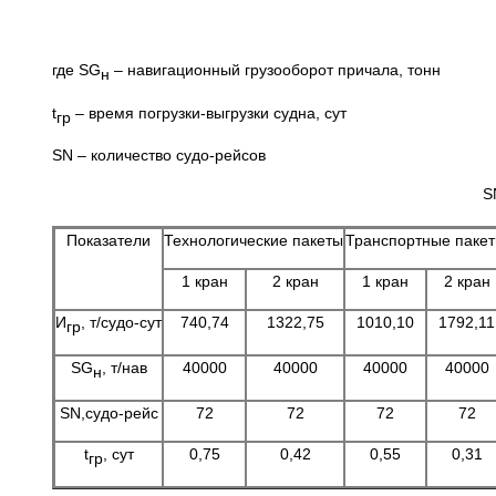
где SG
– навигационный грузооборот причала, тонн
н
t
– время погрузки-выгрузки судна, сут
гр
SN – количество судо-рейсов
S
Показатели
Технологические пакеты
Транспортные паке
1 кран
2 кран
1 кран
2 кран
И
, т/судо-сут
740,74
1322,75
1010,10
1792,11
гр
SG
, т/нав
40000
40000
40000
40000
н
SN,судо-рейс
72
72
72
72
t
, сут
0,75
0,42
0,55
0,31
гр