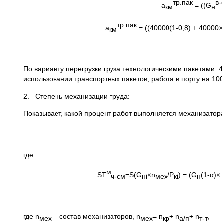
тр.пак
в
а
= ((G
км
н
тр.пак
а
= ((40000(1-0,8) + 4000
км
По варианту перегрузки груза технологическими пакетами:
использовании транспортных пакетов, работа в порту на 
2. Степень механизации труда:
Показывает, какой процент работ выполняется механизатор
где:
м
SТ
=S(G
×n
/Р
) = (G
(1-α)×
ч-см
н
i
мех
к
i
н
где n
– состав механизаторов, n
= n
+ n
+ n
,
мех
мех
кр
а/п
т-т