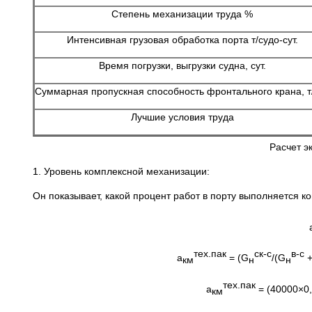
Степень механизации труда %
Интенсивная грузовая обработка порта т/судо-сут.
Время погрузки, выгрузки судна, сут.
Суммарная пропускная способность фронтального крана, т/
Лучшие условия труда
Расчет э
1. Уровень комплексной механизации:
Он показывает, какой процент работ в порту выполняется 
тех.пак
ск-с
в-с
а
= (G
/(G
км
н
н
тех.пак
а
= (40000×0
км