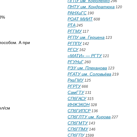
ПГПУ им. Короленко
296
ПНТУ им. Кондратюка
120
РАНХиГС
190
00%
РОАТ МИИТ
608
РТА
245
РГГМУ
117
РГПУ им. Герцена
123
пособом. А при
РГППУ
142
РГСУ
162
«МАТИ» — РГТУ
121
РГУНиГ
260
РЭУ им. Плеханова
123
РГАТУ им. Соловьёва
219
РязГМУ
125
РГРТУ
666
СамГТУ
131
СПбГАСУ
315
ИНЖЭКОН
328
ел/см
СПбГИПСР
136
СПбГЛТУ им. Кирова
227
СПбГМТУ
143
СПбГПМУ
146
СПбГПУ
1599