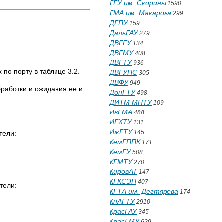
ГГУ им. Скорины
1590
ГМА им. Макарова
299
ДГПУ
159
ДальГАУ
279
ДВГГУ
134
ДВГМУ
408
ДВГТУ
936
по порту в таблице 3.2.
ДВГУПС
305
ДВФУ
949
бработки и ожидания ее и
ДонГТУ
498
ДИТМ МНТУ
109
ИвГМА
488
ИГХТУ
131
ИжГТУ
145
тели:
КемГППК
171
КемГУ
508
КГМТУ
270
КировАТ
147
КГКСЭП
407
тели:
КГТА им. Дегтярева
174
КнАГТУ
2910
КрасГАУ
345
КрасГМУ
629