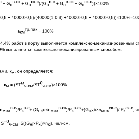
-с
в-ск
ск-с
в-с
в-ск
ск-с
+ G
+ G
)/(G
+ G
+ G
))×100%
н
н
н
н
н
0×0,8 + 40000×0,8)/(40000(1-0,8) +40000×0,8 + 40000×0,8))×100%=1
тр.пак
а
= 100%
км
 44,4% работ в порту выполняется комплексно-механизированным с
100% выполняется комплексно-механизированным способом.
ами, к
, он определяется:
м
м
0
к
= (SТ
/SТ
)×100%
м
ч-см
ч-см
в-с
в-с
в-ск
в-ск
ск-с
ск-с
 n
)/Р
+ (G
α×n
)/Р
+(G
b×n
)/ Р
, ч
мех
к
н
×
мех
к
н
×
мех
к
0
SТ
=S((G
×Р
)×n
), чел-см,
ч-см
н
i
к
i
к
i