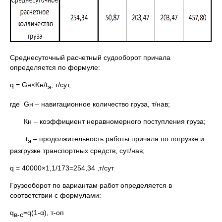
Среднесуточный расчетный судооборот причала
определяется по формуле:
q = Gн×Kн/t
, т/сут,
э
где Gн – навигационное количество груза, т/нав;
Кн – коэффициент неравномерного поступления груза;
t
– продолжительность работы причала по погрузке и
э
разгрузке транспортных средств, сут/нав;
q = 40000×1,1/173=254,34 ,т/сут
Грузооборот по вариантам работ определяется в
соответствии с формулами:
q
=q(1-α), т-оп
в-с