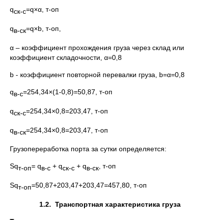
q
=q×α, т-оп
ск-с
q
=q×b, т-оп,
в-ск
α – коэффициент прохождения груза через склад или
коэффициент складочности, α=0,8
b - коэффициент повторной перевалки груза, b=α=0,8
q
=254,34×(1-0,8)=50,87, т-оп
в-с
q
=254,34×0,8=203,47, т-оп
ск-с
q
=254,34×0,8=203,47, т-оп
в-ск
Грузопереработка порта за сутки определяется:
Sq
= q
+ q
+ q
, т-оп
т-оп
в-с
ск-с
в-ск
Sq
=50,87+203,47+203,47=457,80, т-оп
т-оп
1.2.
Транспортная характеристика груза