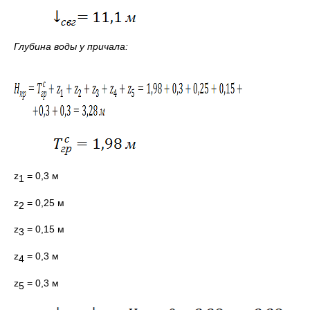
Глубина воды у причала:
z
= 0,3 м
1
z
= 0,25 м
2
z
= 0,15 м
3
z
= 0,3 м
4
z
= 0,3 м
5